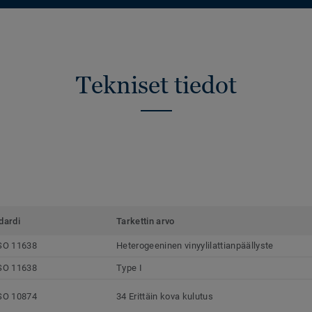
Tekniset tiedot
dardi
Tarkettin arvo
SO 11638
Heterogeeninen vinyylilattianpäällyste
SO 11638
Type I
SO 10874
34 Erittäin kova kulutus