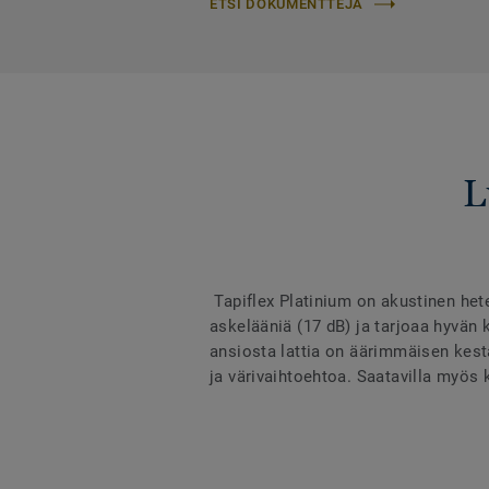
ETSI DOKUMENTTEJA
L
Tapiflex Platinium on akustinen het
askelääniä (17 dB) ja tarjoaa hyvän
ansiosta lattia on äärimmäisen kest
ja värivaihtoehtoa. Saatavilla myös