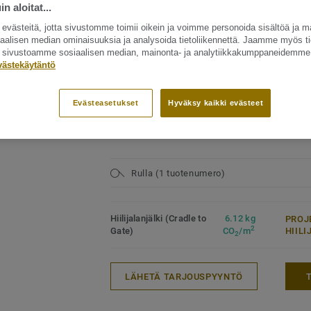
n aloitat...
vilkkaasti liikennöityihin julkisiin
vinyyli
tiloihin
Sideai
västeitä, jotta sivustomme toimii oikein ja voimme personoida sisältöä ja m
17 dB askeläänen parannusarvo
siaalisen median ominaisuuksia ja analysoida tietoliikennettä. Jaamme myös ti
Käyttö
ät sivustoamme sosiaalisen median, mainonta- ja analytiikkakumppaneidemme
osit - NCS ja LRV (35)
Erittäi
Tektanium®-pintakäsittely takaa
västekäytäntö
kustannustehokkaan ylläpidon
Käyttö
42 Nor
Kouluja, sairaaloita ja liiketiloja
Kokon
varten suunniteltu moderni
Evästeasetukset
Hyväksy kaikki evästeet
lattianpäällyste
Ftalaatiton
Rulla (1 tuotenumero)
Hiilijalanjälki (Cradle to
6.12 kg
PROJ
2
Gate)
CO
/m
HIIL
2
LÄHETÄ TARJOUSPYYNTÖ