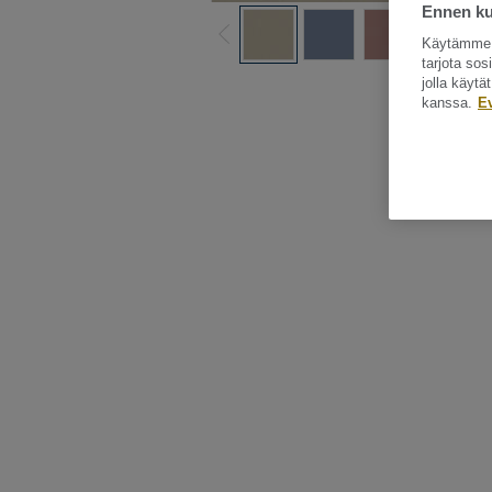
Ennen kui
Käytämme e
tarjota so
jolla käyt
Katso kaikki ku
kanssa.
E