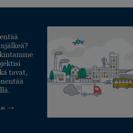
entää
lanjälkeä?
askintamme
jektisi
ekä tavat,
ienentää
llä.
LKI