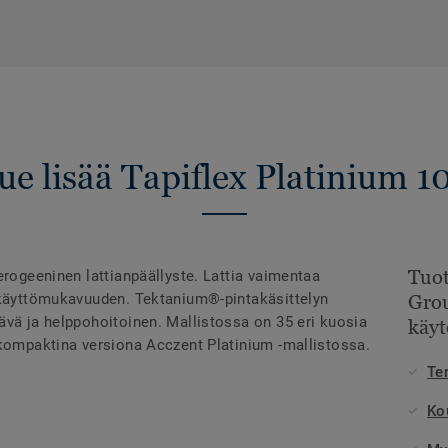
ue lisää Tapiflex Platinium 1
Tuot
erogeeninen lattianpäällyste. Lattia vaimentaa
 käyttömukavuuden. Tektanium®-pintakäsittelyn
Gro
ävä ja helppohoitoinen. Mallistossa on 35 eri kuosia
käyt
 kompaktina versiona Acczent Platinium -mallistossa.
Te
Kou