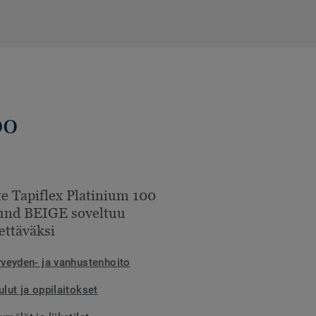
00
e Tapiflex Platinium 100
und BEIGE soveltuu
ettäväksi
rveyden- ja vanhustenhoito
lut ja oppilaitokset