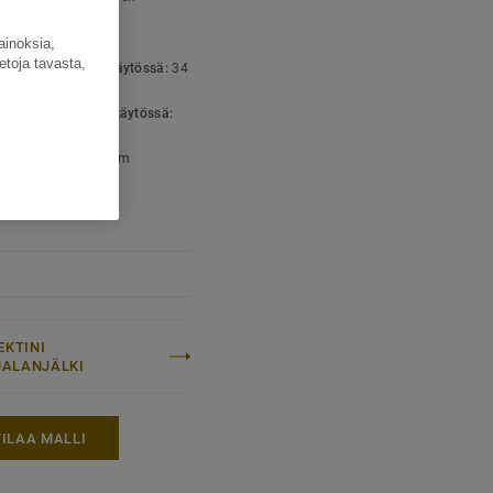
lattianpäällyste
nepitoisuus:
Type I
ainoksia,
etoja tavasta,
luokka julkisessa käytössä:
34
n kova kulutus
luokka teollisessa käytössä:
maali
aispaksuus:
3,10 mm
EKTINI
IJALANJÄLKI
TILAA MALLI