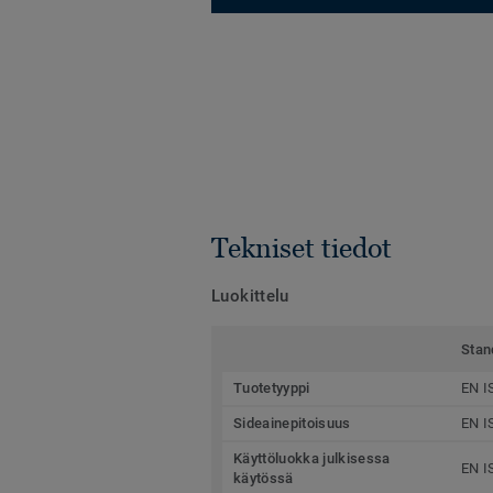
Tekniset tiedot
Luokittelu
Stan
Tuotetyyppi
EN I
Sideainepitoisuus
EN I
Käyttöluokka julkisessa
EN I
käytössä