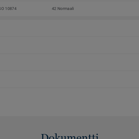
SO 10874
42 Normaali
Dokumentti