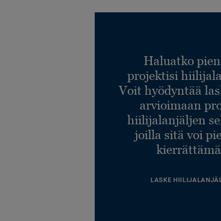
Haluatko pien
projektisi hiilija
Voit hyödyntää l
arvioimaan pro
hiilijalanjäljen s
joilla sitä voi p
kierrättämä
LASKE HIILIJALANJÄ