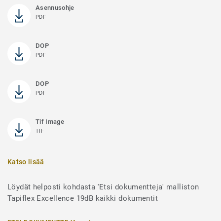
Asennusohje
PDF
DOP
PDF
DOP
PDF
Tif Image
TIF
Katso lisää
Löydät helposti kohdasta 'Etsi dokumentteja' malliston
Tapiflex Excellence 19dB kaikki dokumentit