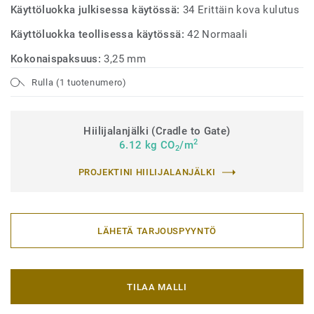
Käyttöluokka julkisessa käytössä:
34 Erittäin kova kulutus
Käyttöluokka teollisessa käytössä:
42 Normaali
Kokonaispaksuus:
3,25 mm
Rulla (1 tuotenumero)
Hiilijalanjälki (Cradle to Gate)
2
6.12 kg CO
/m
2
PROJEKTINI HIILIJALANJÄLKI
LÄHETÄ TARJOUSPYYNTÖ
TILAA MALLI