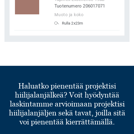
Tuotenumero 206017071
Muoto ja koko
Rulla 2x23m
Haluatko pienentää projektisi
hiilijalanjälkeä? Voit hyödyntää
laskintamme arvioimaan projektisi
hiilijalanjäljen sekä tavat, joilla sitä
voi pienentää kierrättämällä.