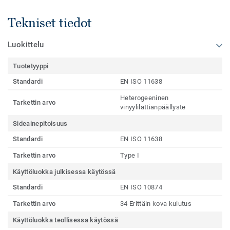
Tekniset tiedot
Luokittelu
Tuotetyyppi
Standardi
EN ISO 11638
Heterogeeninen
Tarkettin arvo
vinyylilattianpäällyste
Sideainepitoisuus
Standardi
EN ISO 11638
Tarkettin arvo
Type I
Käyttöluokka julkisessa käytössä
Standardi
EN ISO 10874
Tarkettin arvo
34 Erittäin kova kulutus
Käyttöluokka teollisessa käytössä