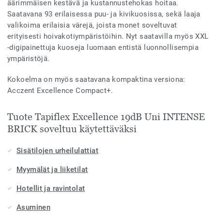
äärimmäisen kestävä ja kustannustehokas hoitaa.
Saatavana 93 erilaisessa puu- ja kivikuosissa, sekä laaja
valikoima erilaisia värejä, joista monet soveltuvat
erityisesti hoivakotiympäristöihin. Nyt saatavilla myös XXL
-digipainettuja kuoseja luomaan entistä luonnollisempia
ympäristöjä.
Kokoelma on myös saatavana kompaktina versiona:
Acczent Excellence Compact+.
Tuote Tapiflex Excellence 19dB Uni INTENSE
BRICK soveltuu käytettäväksi
Sisätilojen urheilulattiat
Myymälät ja liiketilat
Hotellit ja ravintolat
Asuminen