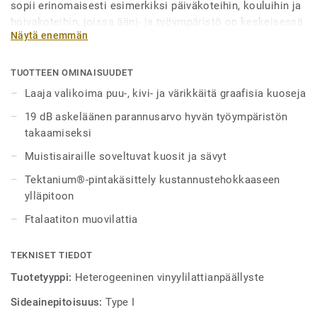
sopii erinomaisesti esimerkiksi päiväkoteihin, kouluihin ja
hoivakoteihin, joissa ääni- ja työympäristö on keskeisessä
Näytä enemmän
asemassa.
Lattia on suunniteltu kestämään kovaa liikennettä ja
TUOTTEEN OMINAISUUDET
liikkuvaa kuormitusta. Tapiflex Excellence 19 dB -lattiassa
Laaja valikoima puu-, kivi- ja värikkäitä graafisia kuoseja
on Tektanium®-pintakäsittely, jonka ansiosta lattia on
19 dB askeläänen parannusarvo hyvän työympäristön
äärimmäisen kestävä ja kustannustehokas hoitaa.
takaamiseksi
Saatavana 93 erilaisessa puu- ja kivikuosissa, sekä laaja
valikoima erilaisia värejä, joista monet soveltuvat
Muistisairaille soveltuvat kuosit ja sävyt
erityisesti hoivakotiympäristöihin. Nyt saatavilla myös XXL
Tektanium®-pintakäsittely kustannustehokkaaseen
-digipainettuja kuoseja luomaan entistä luonnollisempia
ylläpitoon
ympäristöjä.
Ftalaatiton muovilattia
Kokoelma on myös saatavana kompaktina versiona:
Acczent Excellence Compact+.
TEKNISET TIEDOT
Tuotetyyppi:
Heterogeeninen vinyylilattianpäällyste
Sideainepitoisuus:
Type I