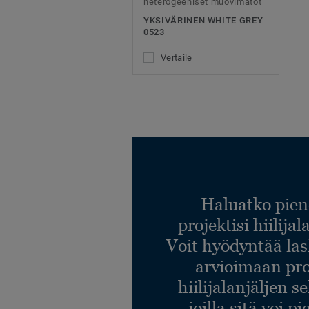
heterogeeniset muovimatot
YKSIVÄRINEN WHITE GREY
0523
Vertaile
Haluatko pien
projektisi hiilija
Voit hyödyntää l
arvioimaan pro
hiilijalanjäljen s
joilla sitä voi p