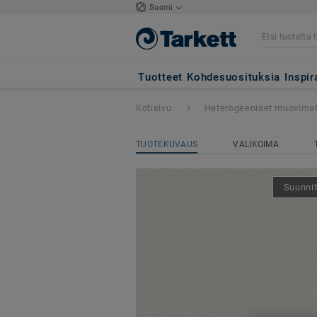
Suomi
Tapiflex Excellen
Tuotteet
Kohdesuosituksia
Inspir
Kotisivu
Heterogeeniset muovima
TUOTEKUVAUS
VALIKOIMA
Suunnit