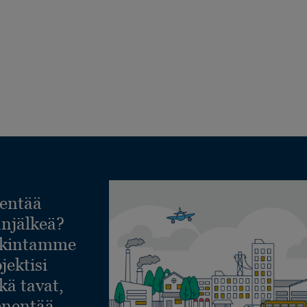
entää
lanjälkeä?
askintamme
jektisi
ekä tavat,
ienentää