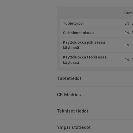
Stan
Tuotetyyppi
EN I
Sideainepitoisuus
EN I
Käyttöluokka julkisessa
EN I
käytössä
Käyttöluokka teollisessa
EN I
käytössä
Tuotetiedot
CE-Merkintä
Tekniset tiedot
Ympäristötiedot