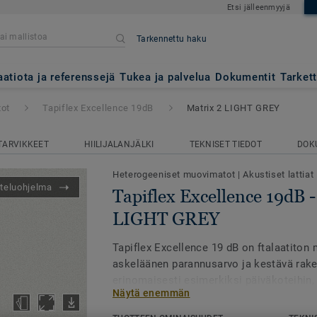
Etsi jälleenmyyjä
Tarkennettu haku
ce 19dB
- Matrix 2 LIGHT GRE
aatiota ja referenssejä
Tukea ja palvelua
Dokumentit
Tarket
tot
Tapiflex Excellence 19dB
Matrix 2 LIGHT GREY
TARVIKKEET
HIILIJALANJÄLKI
TEKNISET TIEDOT
DOK
Heterogeeniset muovimatot
|
Akustiset lattiat
teluohjelma
Tapiflex Excellence 19dB -
LIGHT GREY
Tapiflex Excellence 19 dB on ftalaatiton m
askeläänen parannusarvo ja kestävä rake
erinomaisesti esimerkiksi päiväkoteihin, 
Näytä enemmän
hoivakoteihin, joissa ääni- ja työympäri
asemassa.