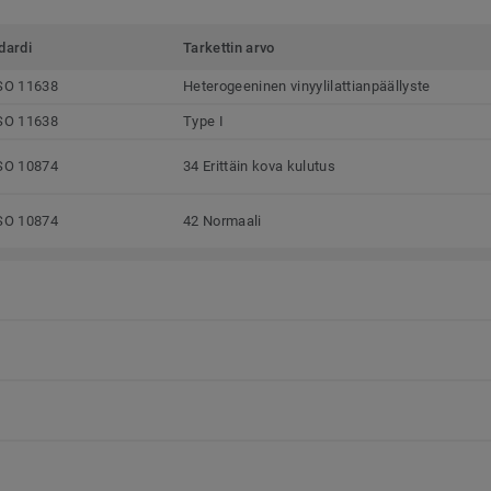
dardi
Tarkettin arvo
SO 11638
Heterogeeninen vinyylilattianpäällyste
SO 11638
Type I
SO 10874
34 Erittäin kova kulutus
SO 10874
42 Normaali