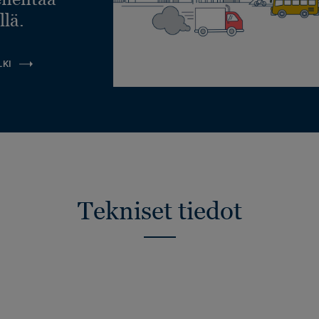
llä.
LKI
Tekniset tiedot