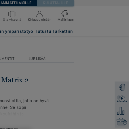
AMMATTILAISILLE
KULUTTAJILLE
0
Mallitilaus
Ota yhteyttä
Kirjaudu sisään
Y
tin ympäristötyö
Tutustu Tarkettiin
UMENTIT
LUE LISÄÄ
 Matrix 2
Tilaa ma
€
Lähetä 
uovilattia, jolla on hyvä
nne. Se sopii
Lisää ve
kouluihin ja
stö on keskeisessä
Etsi om