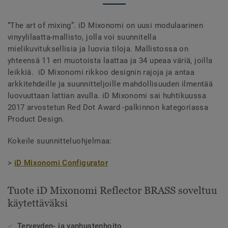
“The art of mixing”. iD Mixonomi on uusi modulaarinen
vinyylilaatta-mallisto, jolla voi suunnitella
mielikuvituksellisia ja luovia tiloja. Mallistossa on
yhteensä 11 eri muotoista laattaa ja 34 upeaa väriä, joilla
leikkiä. iD Mixonomi rikkoo designin rajoja ja antaa
arkkitehdeille ja suunnitteljoille mahdollisuuden ilmentää
luovuuttaan lattian avulla. iD Mixonomi sai huhtikuussa
2017 arvostetun Red Dot Award -palkinnon kategoriassa
Product Design.
Kokeile suunnitteluohjelmaa:
>
iD Mixonomi Configurator
Tuote iD Mixonomi Reflector BRASS soveltuu
käytettäväksi
Terveyden- ja vanhustenhoito