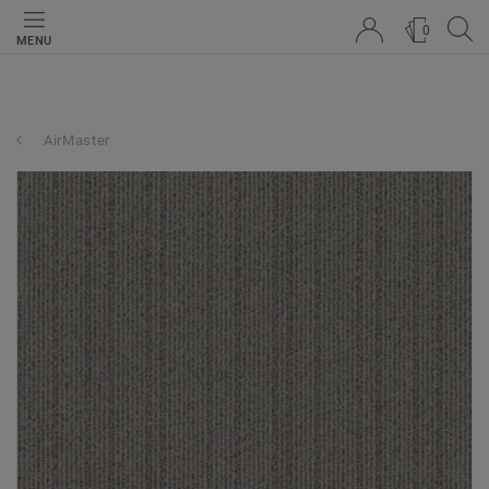
0
MENU
AirMaster