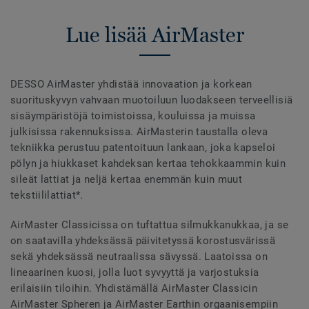
Lue lisää AirMaster
DESSO AirMaster yhdistää innovaation ja korkean
suorituskyvyn vahvaan muotoiluun luodakseen terveellisiä
sisäympäristöjä toimistoissa, kouluissa ja muissa
julkisissa rakennuksissa. AirMasterin taustalla oleva
tekniikka perustuu patentoituun lankaan, joka kapseloi
pölyn ja hiukkaset kahdeksan kertaa tehokkaammin kuin
sileät lattiat ja neljä kertaa enemmän kuin muut
tekstiililattiat*.
AirMaster Classicissa on tuftattua silmukkanukkaa, ja se
on saatavilla yhdeksässä päivitetyssä korostusvärissä
sekä yhdeksässä neutraalissa sävyssä. Laatoissa on
lineaarinen kuosi, jolla luot syvyyttä ja varjostuksia
erilaisiin tiloihin. Yhdistämällä AirMaster Classicin
AirMaster Spheren ja AirMaster Earthin orgaanisempiin