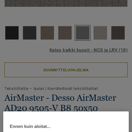
Katso kaikki kuosit - NCS ja LRV (18)
SUUNNITTELUOHJELMA
Tekstiililattia – laatat
|
Kierrätettävät tekstiililattiat
AirMaster - Desso AirMaster
AD20 9505-V B8 50x50
Ennen kuin aloitat...