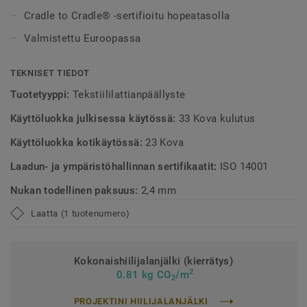
uuden ja parannetun EcoBase-pohjan, jossa fossiilinen
Cradle to Cradle® -sertifioitu hopeatasolla
ainesosa on korvattu uudella biopohjaisella pääraaka-
aineella.
Valmistettu Euroopassa
*Perustuu GUI:n tekemiin testeihin, jossa DESSO
TEKNISET TIEDOT
AirMaster®:ia on verrattu standardilattiaan ja verrattuna
Tuotetyyppi:
Tekstiililattianpäällyste
standardityyppiseen strukturoituun silmukkanukkaiseen
tekstiililattiaan (mediaaniarvot).
Käyttöluokka julkisessa käytössä:
33 Kova kulutus
Käyttöluokka kotikäytössä:
23 Kova
Laadun- ja ympäristöhallinnan sertifikaatit:
ISO 14001
Nukan todellinen paksuus:
2,4 mm
Laatta (1 tuotenumero)
Kokonaishiilijalanjälki (kierrätys)
2
0.81 kg CO
/m
2
PROJEKTINI HIILIJALANJÄLKI