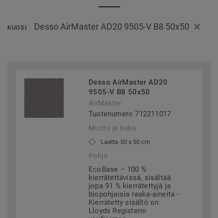
Desso AirMaster AD20 9505-V B8 50x50
KUOSI
Desso AirMaster AD20
9505-V B8 50x50
AirMaster
Tuotenumero 712211017
Muoto ja koko
Laatta 50 x 50 cm
Pohja
EcoBase – 100 %
kierrätettävissä, sisältää
jopa 91 % kierrätettyjä ja
biopohjaisia raaka-aineita -
Kierrätetty sisältö on
Lloyds Registerin