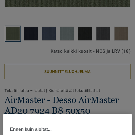
Katso kaikki kuosit - NCS ja LRV (18)
SUUNNITTELUOHJELMA
Tekstiililattia – laatat
|
Kierrätettävät tekstiililattiat
AirMaster - Desso AirMaster
AD20 7924 B8 50x50
Ennen kuin aloitat...