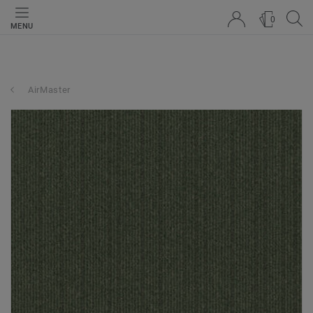
0
MENU
AirMaster