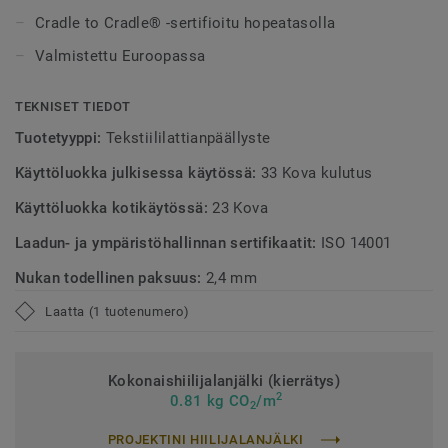
uuden ja parannetun EcoBase-pohjan, jossa fossiilinen
Cradle to Cradle® -sertifioitu hopeatasolla
ainesosa on korvattu uudella biopohjaisella pääraaka-
aineella.
Valmistettu Euroopassa
*Perustuu GUI:n tekemiin testeihin, jossa DESSO
TEKNISET TIEDOT
AirMaster®:ia on verrattu standardilattiaan ja verrattuna
Tuotetyyppi:
Tekstiililattianpäällyste
standardityyppiseen strukturoituun silmukkanukkaiseen
tekstiililattiaan (mediaaniarvot).
Käyttöluokka julkisessa käytössä:
33 Kova kulutus
Käyttöluokka kotikäytössä:
23 Kova
Laadun- ja ympäristöhallinnan sertifikaatit:
ISO 14001
Nukan todellinen paksuus:
2,4 mm
Laatta (1 tuotenumero)
Kokonaishiilijalanjälki (kierrätys)
2
0.81 kg CO
/m
2
PROJEKTINI HIILIJALANJÄLKI