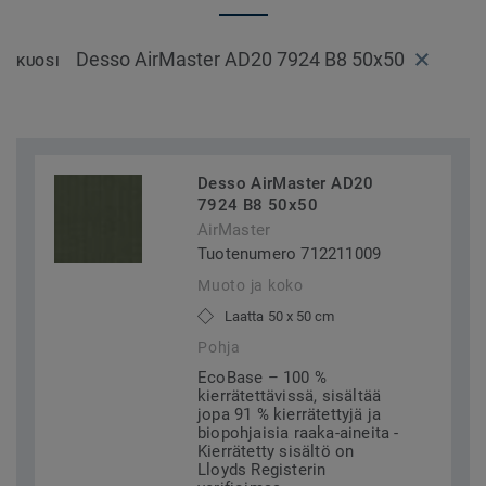
Desso AirMaster AD20 7924 B8 50x50
KUOSI
Desso AirMaster AD20
7924 B8 50x50
AirMaster
Tuotenumero 712211009
Muoto ja koko
Laatta 50 x 50 cm
Pohja
EcoBase – 100 %
kierrätettävissä, sisältää
jopa 91 % kierrätettyjä ja
biopohjaisia raaka-aineita -
Kierrätetty sisältö on
Lloyds Registerin