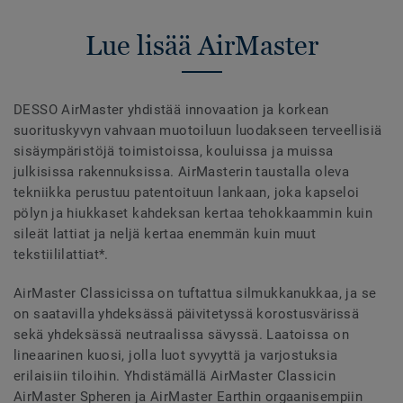
Lue lisää AirMaster
DESSO AirMaster yhdistää innovaation ja korkean
suorituskyvyn vahvaan muotoiluun luodakseen terveellisiä
sisäympäristöjä toimistoissa, kouluissa ja muissa
julkisissa rakennuksissa. AirMasterin taustalla oleva
tekniikka perustuu patentoituun lankaan, joka kapseloi
pölyn ja hiukkaset kahdeksan kertaa tehokkaammin kuin
sileät lattiat ja neljä kertaa enemmän kuin muut
tekstiililattiat*.
AirMaster Classicissa on tuftattua silmukkanukkaa, ja se
on saatavilla yhdeksässä päivitetyssä korostusvärissä
sekä yhdeksässä neutraalissa sävyssä. Laatoissa on
lineaarinen kuosi, jolla luot syvyyttä ja varjostuksia
erilaisiin tiloihin. Yhdistämällä AirMaster Classicin
AirMaster Spheren ja AirMaster Earthin orgaanisempiin