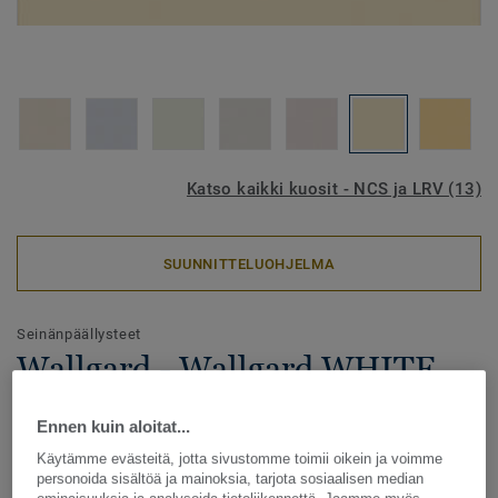
Katso kaikki kuosit - NCS ja LRV (13)
SUUNNITTELUOHJELMA
Seinänpäällysteet
Wallgard - Wallgard WHITE
YELLOW
Ennen kuin aloitat...
Wallgard on vinyylistä valmistettu ftalaatiton
Käytämme evästeitä, jotta sivustomme toimii oikein ja voimme
homogeeninen seinänpäällyste. Se on täydellinen ratkaisu
personoida sisältöä ja mainoksia, tarjota sosiaalisen median