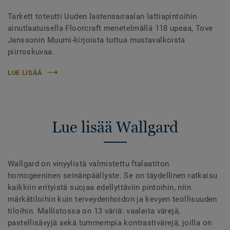
Tarkett toteutti Uuden lastensairaalan lattiapintoihin
ainutlaatuisella Floorcraft menetelmällä 118 upeaa, Tove
Janssonin Muumi-kirjoista tuttua mustavalkoista
piirroskuvaa.
LUE LISÄÄ
Lue lisää Wallgard
Wallgard on vinyylistä valmistettu ftalaatiton
homogeeninen seinänpäällyste. Se on täydellinen ratkaisu
kaikkiin erityistä suojaa edellyttäviin pintoihin, niin
märkätiloihin kuin terveydenhoidon ja kevyen teollisuuden
tiloihin. Mallistossa on 13 väriä: vaaleita värejä,
pastellisävyjä sekä tummempia kontrastivärejä, joilla on