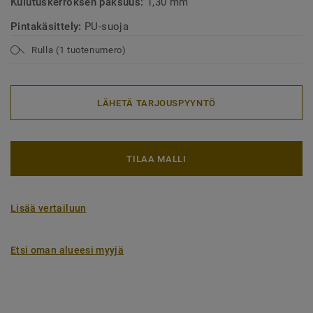
Kulutuskerroksen paksuus:
1,30 mm
Pintakäsittely:
PU-suoja
Rulla (1 tuotenumero)
LÄHETÄ TARJOUSPYYNTÖ
TILAA MALLI
Lisää vertailuun
Etsi oman alueesi myyjä