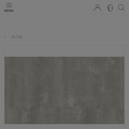
0
MENU
iD Tilt