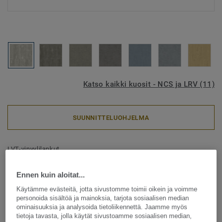
Katso kaikki kuosit - NCS ja LRV (11)
SUUNNITTELUOHJELMA
LVT-vinyylilankut
iD Tilt - Composite COOL
Ennen kuin aloitat...
GREY
Käytämme evästeitä, jotta sivustomme toimii oikein ja voimme
personoida sisältöä ja mainoksia, tarjota sosiaalisen median
iD Tilt on suunniteltu kovan kulutuksen ja kaupallisten
ominaisuuksia ja analysoida tietoliikennettä. Jaamme myös
tilojen tarpeisiin. Laatat soveltuvat erinomaisesti sekä
tietoja tavasta, jolla käytät sivustoamme sosiaalisen median,