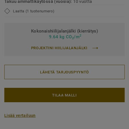
Takuu ammattikäytössä (vuosia):
10 vuotta
Laatta (1 tuotenumero)
Kokonaishiilijalanjälki (kierrätys)
2
9.64 kg CO
/m
2
PROJEKTINI HIILIJALANJÄLKI
LÄHETÄ TARJOUSPYYNTÖ
TILAA MALLI
Lisää vertailuun