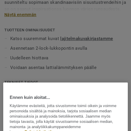
suunniteltu sopimaan skandinaavisiin sisustustrendeihin ja
se on saanut inspiraationsa luonnon värien runsaudesta.
Näytä enemmän
Tutustu kauneuteen ja vaihteluun ja inspiroidu luonnon
omasta designista.
TUOTTEEN OMINAISUUDET
Katso suuremmat kuvat
lajitelmakuvakirjastamme
Asennetaan 2-lock-lukkopontin avulla
Uudelleen hiottava
Voidaan asentaa lattialämmityksen päälle
TEKNISET TIEDOT
Pinta-ala per laatikko:
2,51 m²
Ennen kuin aloitat...
Pinta-ala per lava:
87,85 m²
Käytämme evästeitä, jotta sivustomme toimii oikein ja voimme
personoida sisältöä ja mainoksia, tarjota sosiaalisen median
Nettopaino (/m²):
7,9 kg
ominaisuuksia ja analysoida tietoliikennettä. Jaamme myös
tietoja tavasta, jolla käytät sivustoamme sosiaalisen median,
Luonne:
Eloisa
mainonta- ja analytiikkakumppaneidemme