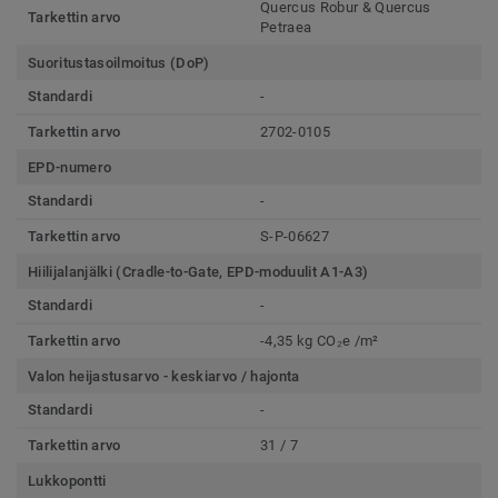
Quercus Robur & Quercus
Tarkettin arvo
Petraea
Suoritustasoilmoitus (DoP)
Standardi
-
Tarkettin arvo
2702-0105
EPD-numero
Standardi
-
Tarkettin arvo
S-P-06627
Hiilijalanjälki (Cradle-to-Gate, EPD-moduulit A1-A3)
Standardi
-
Tarkettin arvo
-4,35 kg CO₂e /m²
Valon heijastusarvo - keskiarvo / hajonta
Standardi
-
Tarkettin arvo
31 / 7
Lukkopontti