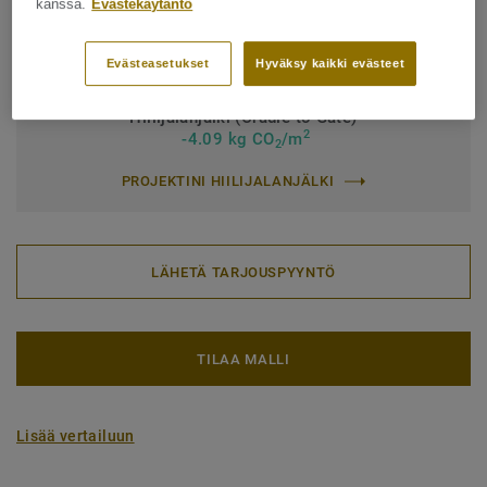
Latinankielinen nimi:
Quercus Robur & Quercus Petraea
kanssa.
Evästekäytäntö
Lankku (1 tuotenumero)
Evästeasetukset
Hyväksy kaikki evästeet
Hiilijalanjälki (Cradle to Gate)
2
-4.09 kg CO
/m
2
PROJEKTINI HIILIJALANJÄLKI
LÄHETÄ TARJOUSPYYNTÖ
TILAA MALLI
Lisää vertailuun