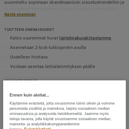
suunniteltu sopimaan skandinaavisiin sisustustrendeihin ja
se on saanut inspiraationsa luonnon värien runsaudesta.
Näytä enemmän
Tutustu kauneuteen ja vaihteluun ja inspiroidu luonnon
omasta designista.
TUOTTEEN OMINAISUUDET
Katso suuremmat kuvat
lajitelmakuvakirjastamme
Asennetaan 2-lock-lukkopontin avulla
Uudelleen hiottava
Voidaan asentaa lattialämmityksen päälle
TEKNISET TIEDOT
Pinta-ala per laatikko:
2,51 m²
Ennen kuin aloitat...
Pinta-ala per lava:
87,85 m²
Käytämme evästeitä, jotta sivustomme toimii oikein ja voimme
personoida sisältöä ja mainoksia, tarjota sosiaalisen median
Nettopaino (/m²):
7,9 kg
ominaisuuksia ja analysoida tietoliikennettä. Jaamme myös
tietoja tavasta, jolla käytät sivustoamme sosiaalisen median,
Luonne:
Rauhallinen
mainonta- ja analytiikkakumppaneidemme