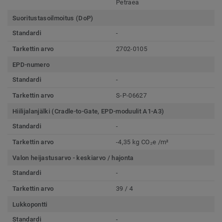
Petraea
Suoritustasoilmoitus (DoP)
Standardi
-
Tarkettin arvo
2702-0105
EPD-numero
Standardi
-
Tarkettin arvo
S-P-06627
Hiilijalanjälki (Cradle-to-Gate, EPD-moduulit A1-A3)
Standardi
-
Tarkettin arvo
-4,35 kg CO₂e /m²
Valon heijastusarvo - keskiarvo / hajonta
Standardi
-
Tarkettin arvo
39 / 4
Lukkopontti
Standardi
-