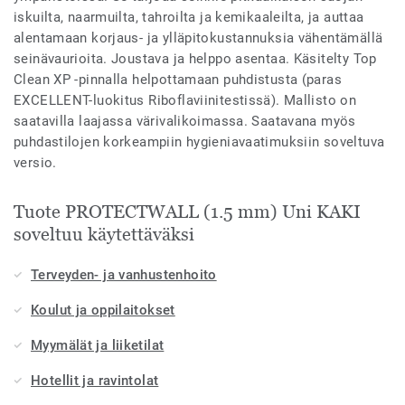
iskuilta, naarmuilta, tahroilta ja kemikaaleilta, ja auttaa
alentamaan korjaus- ja ylläpitokustannuksia vähentämällä
seinävaurioita. Joustava ja helppo asentaa. Käsitelty Top
Clean XP -pinnalla helpottamaan puhdistusta (paras
EXCELLENT-luokitus Riboflaviinitestissä). Mallisto on
saatavilla laajassa värivalikoimassa. Saatavana myös
puhdastilojen korkeampiin hygieniavaatimuksiin soveltuva
versio.
Tuote PROTECTWALL (1.5 mm) Uni KAKI
soveltuu käytettäväksi
Terveyden- ja vanhustenhoito
Koulut ja oppilaitokset
Myymälät ja liiketilat
Hotellit ja ravintolat