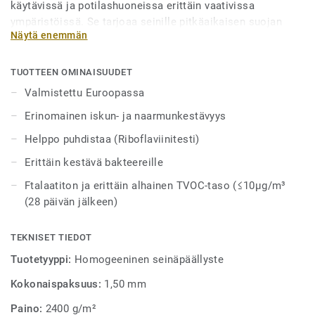
käytävissä ja potilashuoneissa erittäin vaativissa
ympäristöissä. Se tarjoaa seinille pitkäaikaisen suojan
Näytä enemmän
iskuilta, naarmuilta, tahroilta ja kemikaaleilta, ja auttaa
alentamaan korjaus- ja ylläpitokustannuksia vähentämällä
seinävaurioita. Joustava ja helppo asentaa. Käsitelty Top
TUOTTEEN OMINAISUUDET
Clean XP -pinnalla helpottamaan puhdistusta (paras
Valmistettu Euroopassa
EXCELLENT-luokitus Riboflaviinitestissä). Mallisto on
Erinomainen iskun- ja naarmunkestävyys
saatavilla laajassa värivalikoimassa. Saatavana myös
puhdastilojen korkeampiin hygieniavaatimuksiin soveltuva
Helppo puhdistaa (Riboflaviinitesti)
versio.
Erittäin kestävä bakteereille
Ftalaatiton ja erittäin alhainen TVOC-taso (≤10μg/m³
(28 päivän jälkeen)
TEKNISET TIEDOT
Tuotetyyppi:
Homogeeninen seinäpäällyste
Kokonaispaksuus:
1,50 mm
Paino:
2400 g/m²