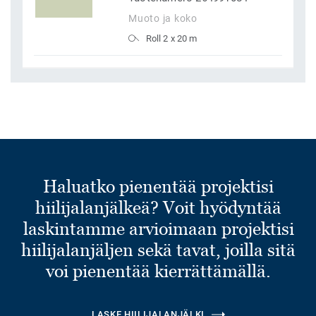
Muoto ja koko
Roll 2 x 20 m
Haluatko pienentää projektisi
hiilijalanjälkeä? Voit hyödyntää
laskintamme arvioimaan projektisi
hiilijalanjäljen sekä tavat, joilla sitä
voi pienentää kierrättämällä.
LASKE HIILIJALANJÄLKI