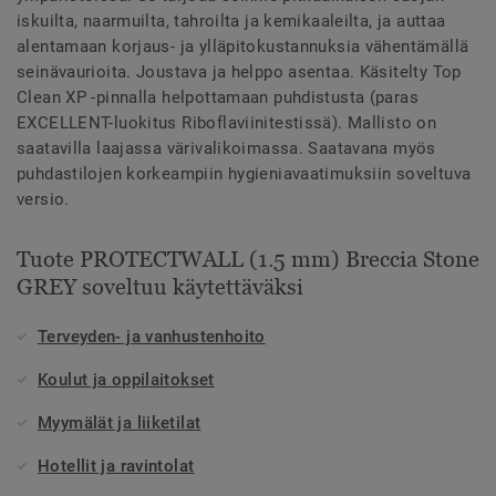
iskuilta, naarmuilta, tahroilta ja kemikaaleilta, ja auttaa
alentamaan korjaus- ja ylläpitokustannuksia vähentämällä
seinävaurioita. Joustava ja helppo asentaa. Käsitelty Top
Clean XP -pinnalla helpottamaan puhdistusta (paras
EXCELLENT-luokitus Riboflaviinitestissä). Mallisto on
saatavilla laajassa värivalikoimassa. Saatavana myös
puhdastilojen korkeampiin hygieniavaatimuksiin soveltuva
versio.
Tuote PROTECTWALL (1.5 mm) Breccia Stone
GREY soveltuu käytettäväksi
Terveyden- ja vanhustenhoito
Koulut ja oppilaitokset
Myymälät ja liiketilat
Hotellit ja ravintolat