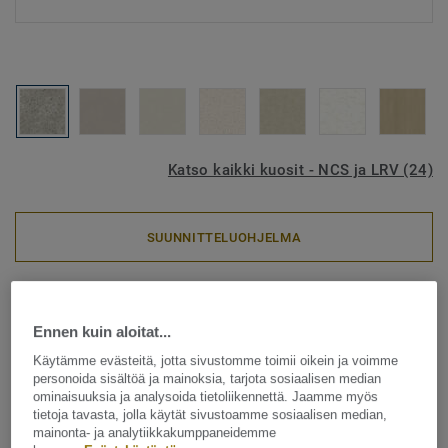
Katso kaikki kuosit - NCS ja LRV (24)
SUUNNITTELUOHJELMA
Seinänpäällysteet
PROTECTWALL (1.5 mm) -
Ennen kuin aloitat...
Breccia Stone GREY
Käytämme evästeitä, jotta sivustomme toimii oikein ja voimme
personoida sisältöä ja mainoksia, tarjota sosiaalisen median
ominaisuuksia ja analysoida tietoliikennettä. Jaamme myös
ProtectWall on ftalaatittomasta vinyylistä valmistettu
tietoja tavasta, jolla käytät sivustoamme sosiaalisen median,
kestävä seinänpäällyste, joka on suunniteltu käytettäväksi
mainonta- ja analytiikkakumppaneidemme