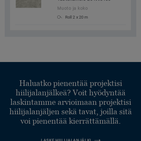
Muoto ja koko
Roll 2 x 20 m
Haluatko pienentää projektisi
hiilijalanjälkeä? Voit hyödyntää
laskintamme arvioimaan projektisi
hiilijalanjäljen sekä tavat, joilla sitä
voi pienentää kierrättämällä.
LASKE HIILIJALANJÄLKI