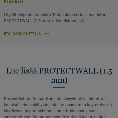
Katso lisää
Löydät helposti kohdasta 'Etsi dokumentteja' malliston
PROTECTWALL (1.5 mm) kaikki dokumentit
ETSI DOKUMENTTEJA
Lue lisää PROTECTWALL (1.5
mm)
ProtectWall on ftalaatittomasta vinyylistä valmistettu
kestävä seinänpäällyste, joka on suunniteltu käytettäväksi
käytävissä ja potilashuoneissa erittäin vaativissa
ympäristöissä. Se tarjoaa seinille pitkäaikaisen suojan