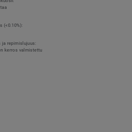
ukuosit
staa
s (<0.10%):
ja repimislujuus:
n kerros valmistettu