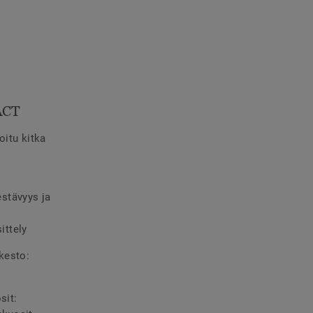
ACT
oitu kitka
stävyys ja
ttely
kesto:
sit: