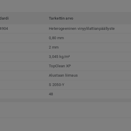
dardi
Tarkettin arvo
4904
Heterogeeninen vinyylilattianpäällyste
0,80 mm
2 mm
3,045 kg/m²
TopClean XP
Alustaan liimaus
S 2050-Y
48