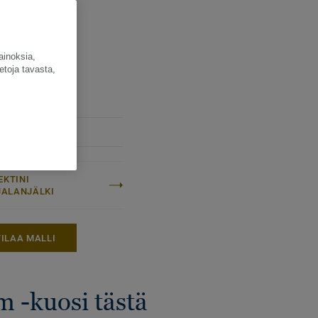
 kustannustehokasta.
ainoksia,
etoja tavasta,
EKTINI
IJALANJÄLKI
TILAA MALLI
 -kuosi tästä