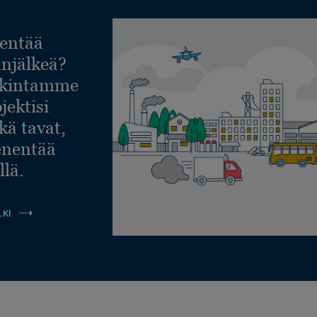
entää
lanjälkeä?
askintamme
jektisi
ekä tavat,
ienentää
llä.
LKI