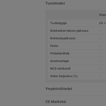
Tuotetiedot
Stan
Tuotetyyppi
EN 1
Kulutuskerroksen paksuus
-
Kokonaispaksuus
-
Paino
-
Pintakäsittely
-
Asennustapa
-
NCS-värikoodi
-
Valon heijastus (%)
-
Ympäristötiedot
CE-Merkintä