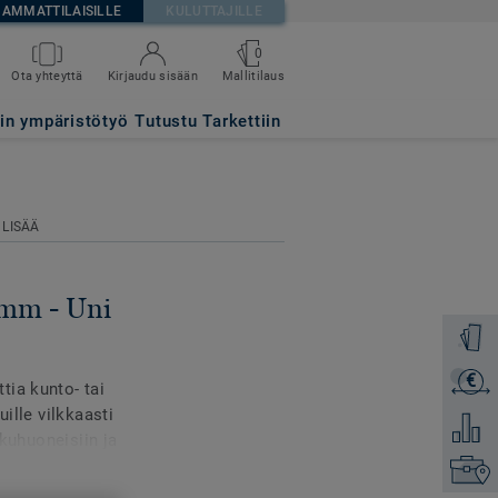
AMMATTILAISILLE
KULUTTAJILLE
0
Mallitilaus
Ota yhteyttä
Kirjaudu sisään
LOW
tin ympäristötyö
Tutustu Tarkettiin
 LISÄÄ
mm - Uni
Tilaa ma
€
Lähetä 
tia kunto- tai
uille vilkkaasti
Lisää ve
ukuhuoneisiin ja
ainumia ja kulutusta, ja
Etsi om
 XP -pintakäsittelyn