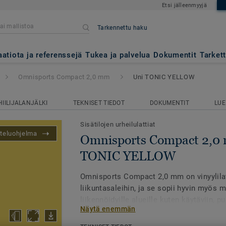
Etsi jälleenmyyjä
Tarkennettu haku
act 2,0 mm
- Uni TONIC YEL
aatiota ja referenssejä
Tukea ja palvelua
Dokumentit
Tarket
Omnisports Compact 2,0 mm
Uni TONIC YELLOW
HIILIJALANJÄLKI
TEKNISET TIEDOT
DOKUMENTIT
LUE
Sisätilojen urheilulattiat
teluohjelma
Omnisports Compact 2,0 
TONIC YELLOW
Omnisports Compact 2,0 mm on vinyylilat
liikuntasaleihin, ja se sopii hyvin myös m
liikennöidyille alueille kuten käytäviin, p
Näytä enemmän
eteistiloihin. Urheilulattia kestää hyvin p
sen vierintävastus on alhainen. Top Clean