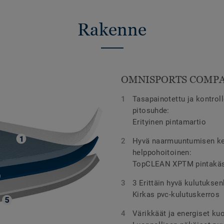
Rakenne
OMNISPORTS COMP
Tasapainotettu ja kontroll
pitosuhde:
Erityinen pintamartio
Hyvä naarmuuntumisen ke
helppohoitoinen:
TopCLEAN XPTM pintakäsi
3 Erittäin hyvä kulutuksen
Kirkas pvc-kulutuskerros
Värikkäät ja energiset kuo