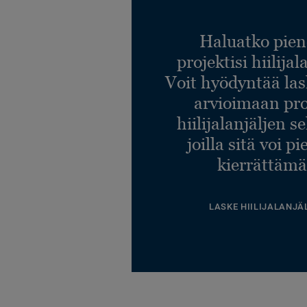
Haluatko pien
projektisi hiilija
Voit hyödyntää l
arvioimaan pro
hiilijalanjäljen s
joilla sitä voi p
kierrättämä
LASKE HIILIJALANJÄ