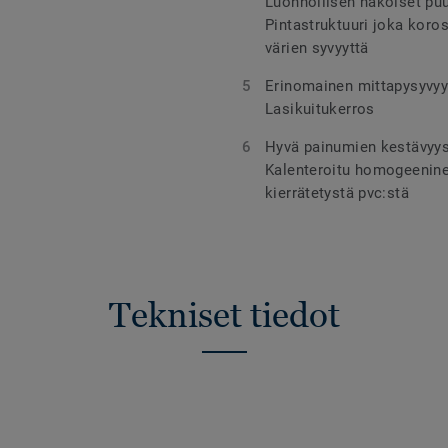
Luonnollisen näköiset pu
Pintastruktuuri joka koro
värien syvyyttä
Erinomainen mittapysyvyy
Lasikuitukerros
Hyvä painumien kestävyys 
Kalenteroitu homogeenine
kierrätetystä pvc:stä
Tekniset tiedot