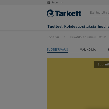
Suomi
Omnisports Comp
Tuotteet
Kohdesuosituksia
Inspir
Kotisivu
Sisätilojen urheilulattiat
TUOTEKUVAUS
VALIKOIMA
Suunnit