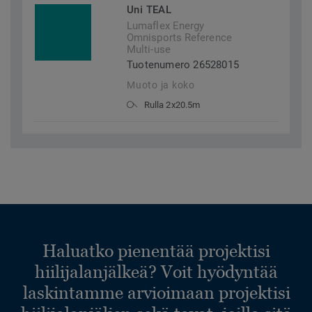
Uni TEAL
Lumaflex Energy
Omnisports Reference
Multi-use
Tuotenumero 26528015
Muoto ja koko
Rulla 2x20.5m
Haluatko pienentää projektisi
hiilijalanjälkeä? Voit hyödyntää
laskintamme arvioimaan projektisi