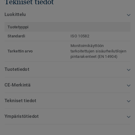
Tekniset tiedot
Luokittelu
Tuotetyyppi
Standardi
ISO 10582
Monitoimikäyttöön
Tarkettin arvo
tarkoitettujen sisäurheilutilojen
pintarakenteet (EN 14904)
Tuotetiedot
CE-Merkintä
Tekniset tiedot
Ympäristötiedot