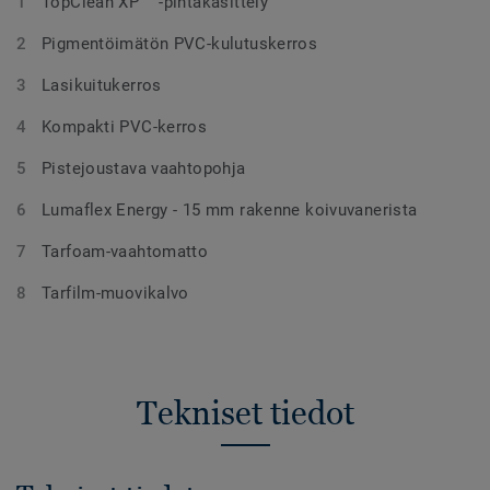
TopClean XP ™ -pintakäsittely
Pigmentöimätön PVC-kulutuskerros
Lasikuitukerros
Kompakti PVC-kerros
Pistejoustava vaahtopohja
Lumaflex Energy - 15 mm rakenne koivuvanerista
Tarfoam-vaahtomatto
Tarfilm-muovikalvo
Tekniset tiedot