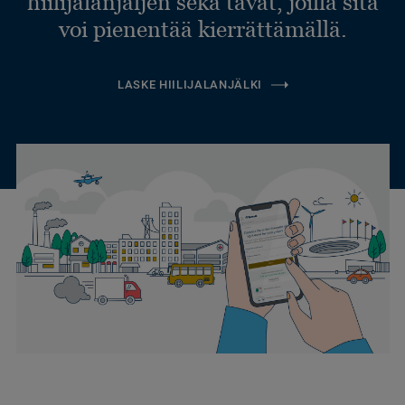
hiilijalanjäljen sekä tavat, joilla sitä
voi pienentää kierrättämällä.
LASKE HIILIJALANJÄLKI