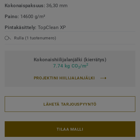
Kokonaispaksuus:
36,30 mm
Paino:
14600 g/m²
Pintakäsittely:
TopClean XP
Rulla (1 tuotenumero)
Kokonaishiilijalanjälki (kierrätys)
2
7.74 kg CO
/m
2
PROJEKTINI HIILIJALANJÄLKI
LÄHETÄ TARJOUSPYYNTÖ
TILAA MALLI