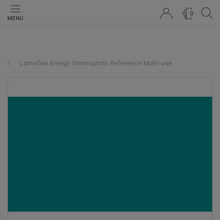
0
MENU
Lumaflex Energy Omnisports Reference Multi-use