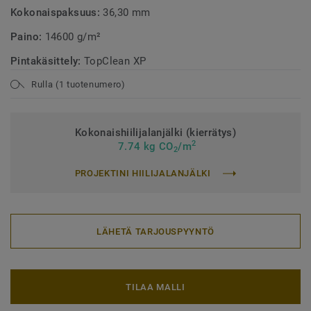
Kokonaispaksuus:
36,30 mm
Paino:
14600 g/m²
Pintakäsittely:
TopClean XP
Rulla (1 tuotenumero)
Kokonaishiilijalanjälki (kierrätys)
2
7.74 kg CO
/m
2
PROJEKTINI HIILIJALANJÄLKI
LÄHETÄ TARJOUSPYYNTÖ
TILAA MALLI