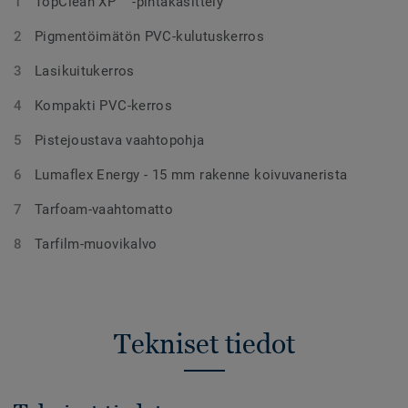
TopClean XP ™ -pintakäsittely
Pigmentöimätön PVC-kulutuskerros
Lasikuitukerros
Kompakti PVC-kerros
Pistejoustava vaahtopohja
Lumaflex Energy - 15 mm rakenne koivuvanerista
Tarfoam-vaahtomatto
Tarfilm-muovikalvo
Tekniset tiedot