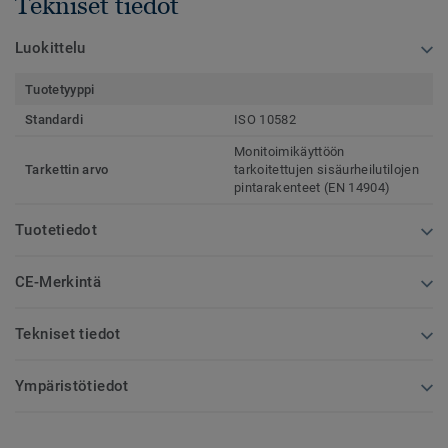
Tekniset tiedot
Luokittelu
Tuotetyyppi
Standardi
ISO 10582
Monitoimikäyttöön
Tarkettin arvo
tarkoitettujen sisäurheilutilojen
pintarakenteet (EN 14904)
Tuotetiedot
CE-Merkintä
Tekniset tiedot
Ympäristötiedot