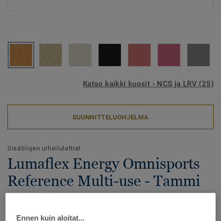
Katso kaikki kuosit - NCS ja LRV (25)
SUUNNITTELUOHJELMA
Sisätilojen urheilulattiat
Lumaflex Energy Omnisports
Reference Multi-use - Tammi
CLASSIC
Ennen kuin aloitat...
Lumaflex Energy Omnisports Reference on