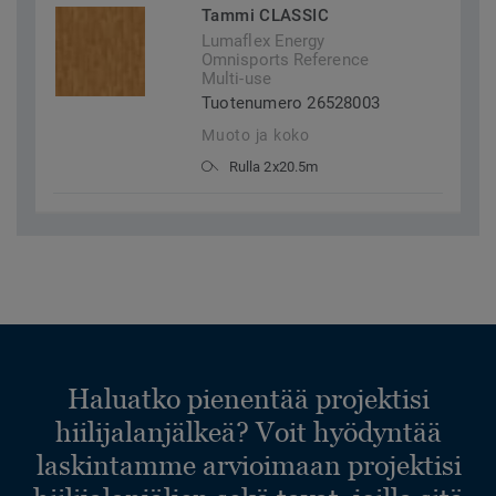
Tammi CLASSIC
Lumaflex Energy
Omnisports Reference
Multi-use
Tuotenumero 26528003
Muoto ja koko
Rulla 2x20.5m
Haluatko pienentää projektisi
hiilijalanjälkeä? Voit hyödyntää
laskintamme arvioimaan projektisi