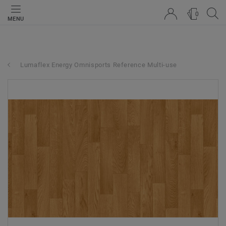
0
MENU
Lumaflex Energy Omnisports Reference Multi-use