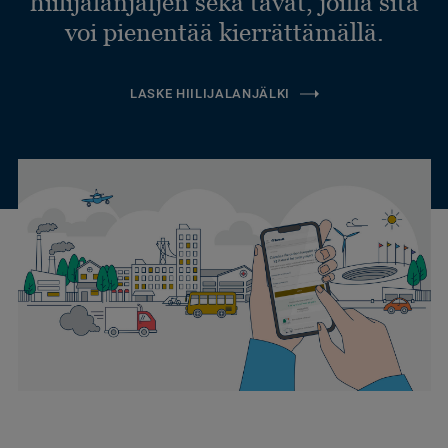
hiilijalanjäljen sekä tavat, joilla sitä
voi pienentää kierrättämällä.
LASKE HIILIJALANJÄLKI