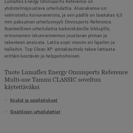
Lumaflex Energy Omnisports Reference on
yhdistelmäjoustava urheilulattia. Alusrakenne on
valmistettu koivuvanerista, ja sen päällä on laadukas 6,3
mm paksuinen urheiluvinyyli Omnisports Reference.
Ihanteellinen urheilulattia kaikenikäisille liikkujille,
erinomainen iskunvaimennus joustavan pinnan ja
rakenteen ansiosta. Lattia sopii moniin eri lajeihin ja
halleihin. Top Clean XP -pintakäsittely tekee lattiasta
erittäin kestävän ja helppohoitoisen.
Tuote Lumaflex Energy Omnisports Reference
Multi-use Tammi CLASSIC soveltuu
käytettäväksi
Koulut ja oppilaitokset
Sisätilojen urheilulattiat