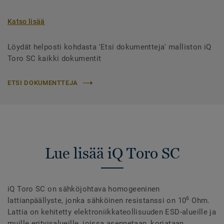
Katso lisää
Löydät helposti kohdasta 'Etsi dokumentteja' malliston iQ
Toro SC kaikki dokumentit
ETSI DOKUMENTTEJA
Lue lisää iQ Toro SC
iQ Toro SC on sähköjohtava homogeeninen
6
lattianpäällyste, jonka sähköinen resistanssi on 10
Ohm.
Lattia on kehitetty elektroniikkateollisuuden ESD-alueille ja
muille erityisalueille, joissa asennetaan, korjataan,