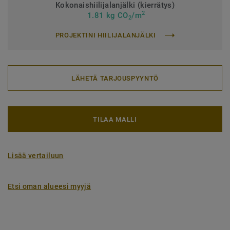
Kokonaishiilijalanjälki (kierrätys)
2
1.81 kg CO
/m
2
PROJEKTINI HIILIJALANJÄLKI
LÄHETÄ TARJOUSPYYNTÖ
TILAA MALLI
Lisää vertailuun
Etsi oman alueesi myyjä