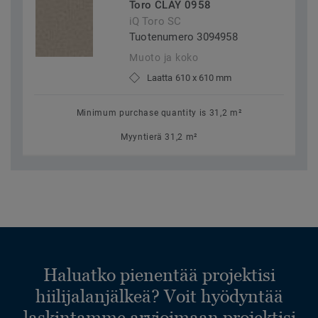
Toro CLAY 0958
iQ Toro SC
Tuotenumero 3094958
Muoto ja koko
Laatta 610 x 610 mm
Minimum purchase quantity is 31,2 m²
Myyntierä 31,2 m²
Haluatko pienentää projektisi
hiilijalanjälkeä? Voit hyödyntää
laskintamme arvioimaan projektisi