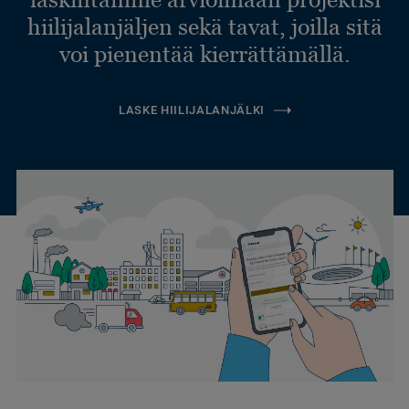
hiilijalanjäljen sekä tavat, joilla sitä
voi pienentää kierrättämällä.
LASKE HIILIJALANJÄLKI