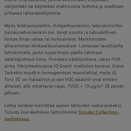
säilytetään tai käytetään elektronisia laitteita ja vaaditaan
johtavaa lattianpäällystettä.
Myös leikkaussaleihin, röntgenhuoneisiin, laboratorioihin,
tietokonehuoneiisiin jne. Kevyt siivota ja taloudellinen
hoitaa ilman vahaa tai hoitoaineita. Markkinoiden
alhaisimmat elinkaarikustannukset. Liimataan tavallisella
lattialiimalla, paitsi kupariteipin päälle laitetaan
sähköäjohtava liima. Pinnassa sähköjohtava, vahva PUR-
pinta. Väriyhteensopiva iQ Granit -malliston kanssa. Kuten
Tarkettin muutkin homogeeniset muovilattiat, myös iQ
Toro SC on ftalaatiton ja sen VOC-päästöt ovat erittäin
alhaiset, alle mitattavan rajan, TVOC < 10 µg/m³ 28 päivän
jälkeen.
Lattia voidaan kierrättää uusien lattioiden raaka-aineeksi.
Tutustu kierrätettäviin lattioihimme
Circular Collection -
mallistossa.