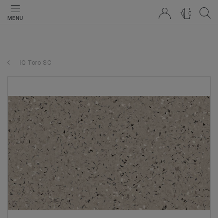
0
MENU
iQ Toro SC