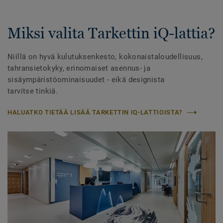
Miksi valita Tarkettin iQ-lattia?
Niillä on hyvä kulutuksenkesto, kokonaistaloudellisuus,
tahransietokyky, erinomaiset asennus- ja
sisäympäristöominaisuudet - eikä designista
tarvitse tinkiä.
HALUATKO TIETÄÄ LISÄÄ TARKETTIN IQ-LATTIOISTA?