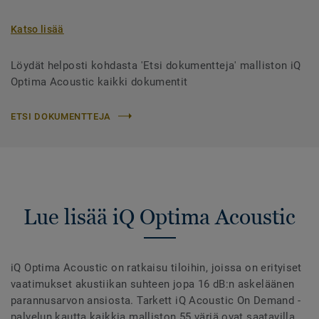
Katso lisää
Löydät helposti kohdasta 'Etsi dokumentteja' malliston iQ
Optima Acoustic kaikki dokumentit
ETSI DOKUMENTTEJA
Lue lisää iQ Optima Acoustic
iQ Optima Acoustic on ratkaisu tiloihin, joissa on erityiset
vaatimukset akustiikan suhteen jopa 16 dB:n askeläänen
parannusarvon ansiosta. Tarkett iQ Acoustic On Demand -
palvelun kautta kaikkia malliston 55 väriä ovat saatavilla