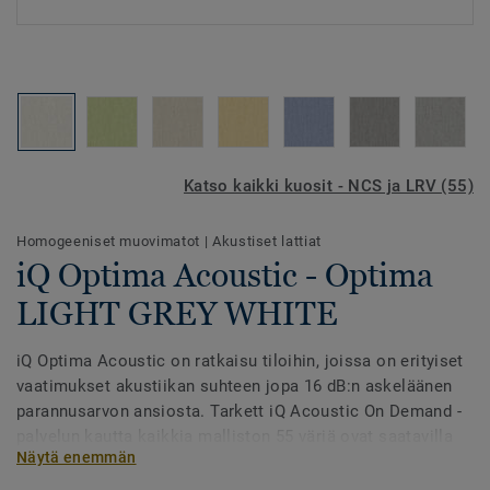
Katso kaikki kuosit - NCS ja LRV (55)
Homogeeniset muovimatot
|
Akustiset lattiat
iQ Optima Acoustic - Optima
LIGHT GREY WHITE
iQ Optima Acoustic on ratkaisu tiloihin, joissa on erityiset
vaatimukset akustiikan suhteen jopa 16 dB:n askeläänen
parannusarvon ansiosta. Tarkett iQ Acoustic On Demand -
palvelun kautta kaikkia malliston 55 väriä ovat saatavilla
Näytä enemmän
akustiikkaversioina.