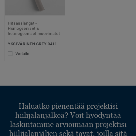
Hitsauslangat -
Homogeeniset &
heterogeeniset muovimatot
YKSIVÄRINEN GREY 0411
Vertaile
Haluatko pienentää projektisi
hiilijalanjälkeä? Voit hyödyntää
laskintamme arvioimaan projektisi
hiilijalanjäljen sekä tavat, joilla sitä