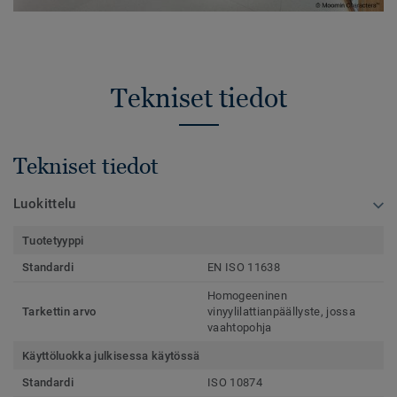
Tekniset tiedot
Tekniset tiedot
Luokittelu
Tuotetyyppi
Standardi
EN ISO 11638
Homogeeninen
Tarkettin arvo
vinyylilattianpäällyste, jossa
vaahtopohja
Käyttöluokka julkisessa käytössä
Standardi
ISO 10874