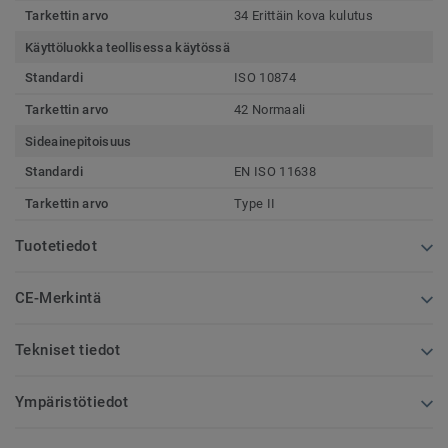
Tarkettin arvo
34 Erittäin kova kulutus
Käyttöluokka teollisessa käytössä
Standardi
ISO 10874
Tarkettin arvo
42 Normaali
Sideainepitoisuus
Standardi
EN ISO 11638
Tarkettin arvo
Type II
Tuotetiedot
CE-Merkintä
Tekniset tiedot
Ympäristötiedot