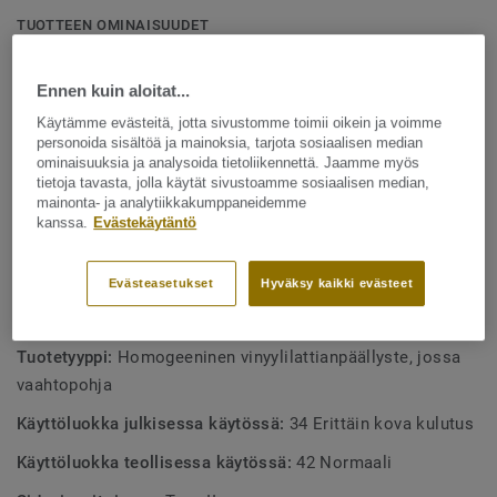
Lattia valmistetaan Ruotsin Ronnebyssä ja se on
TUOTTEEN OMINAISUUDET
suunniteltu tiloihin, joissa on paljon liikennettä, kuten
Valmistettu Ruotsissa
kouluihin ja terveydenhuoltolaitoksiin. Se on kestävä, likaa
Ennen kuin aloitat...
16 dB askeläänien parannusarvo
hylkivä ja tarjoaa saman helpon ja kustannustehokkaan
ylläpidon kuin kompakti iQ Optima -mallisto.
Käytämme evästeitä, jotta sivustomme toimii oikein ja voimme
Matala vierintävastus
personoida sisältöä ja mainoksia, tarjota sosiaalisen median
ominaisuuksia ja analysoida tietoliikennettä. Jaamme myös
Osa kattavaa teknisten lattiaratkaisujen valikoimaa
tietoja tavasta, jolla käytät sivustoamme sosiaalisen median,
Voidaan kuivakiillottaa uudenveroiseksi
mainonta- ja analytiikkakumppaneidemme
kanssa.
Evästekäytäntö
Täysin kierrätettävissä, sekä asennushukka että puretut
lattiat
Evästeasetukset
Hyväksy kaikki evästeet
TEKNISET TIEDOT
Tuotetyyppi:
Homogeeninen vinyylilattianpäällyste, jossa
vaahtopohja
Käyttöluokka julkisessa käytössä:
34 Erittäin kova kulutus
Käyttöluokka teollisessa käytössä:
42 Normaali