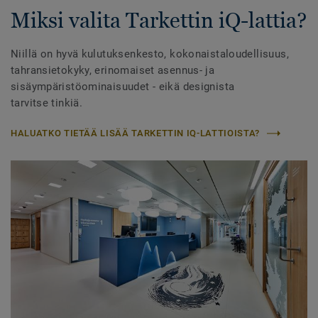
Miksi valita Tarkettin iQ-lattia?
Niillä on hyvä kulutuksenkesto, kokonaistaloudellisuus,
tahransietokyky, erinomaiset asennus- ja
sisäympäristöominaisuudet - eikä designista
tarvitse tinkiä.
HALUATKO TIETÄÄ LISÄÄ TARKETTIN IQ-LATTIOISTA?