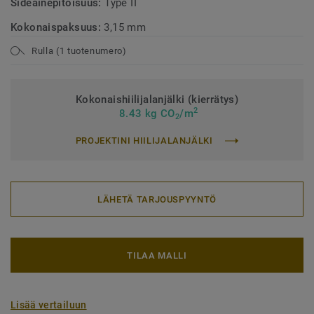
Sideainepitoisuus:
Type II
Kokonaispaksuus:
3,15 mm
Rulla (1 tuotenumero)
Kokonaishiilijalanjälki (kierrätys)
2
8.43 kg CO
/m
2
PROJEKTINI HIILIJALANJÄLKI
LÄHETÄ TARJOUSPYYNTÖ
TILAA MALLI
Lisää vertailuun