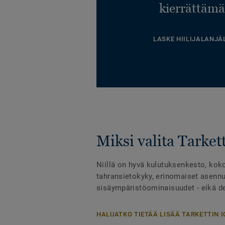
kierrättämä
LASKE HIILIJALANJÄ
Miksi valita Tarkett
Niillä on hyvä kulutuksenkesto, kok
tahransietokyky, erinomaiset asennu
sisäympäristöominaisuudet - eikä des
HALUATKO TIETÄÄ LISÄÄ TARKETTIN I