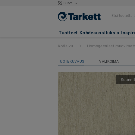
Suomi
iQ Optima Acoust
Tuotteet
Kohdesuosituksia
Inspir
Kotisivu
Homogeeniset muovimat
TUOTEKUVAUS
VALIKOIMA
Suunnit