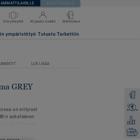
AMMATTILAISILLE
KULUTTAJILLE
0
Mallitilaus
Ota yhteyttä
Kirjaudu sisään
tin ympäristötyö
Tutustu Tarkettiin
UMENTIT
LUE LISÄÄ
tima GREY
Tilaa ma
€
Lähetä 
oissa on erityiset
dB:n askeläänen
Lisää ve
stic On Demand -
 ovat saatavilla
Etsi om