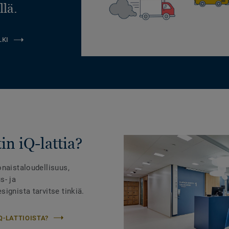
llä.
LKI
in iQ-lattia?
onaistaloudellisuus,
s- ja
ignista tarvitse tinkiä.
Q-LATTIOISTA?