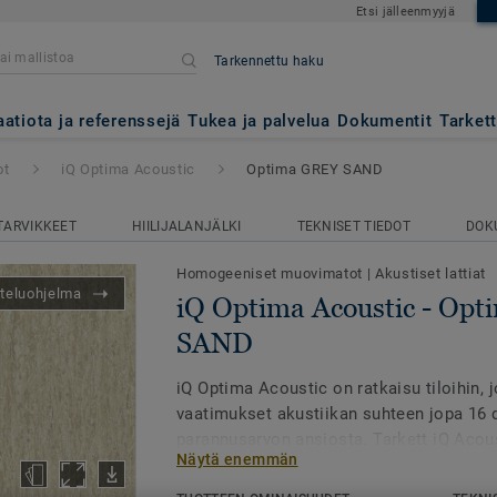
Etsi jälleenmyyjä
Tarkennettu haku
ic
- Optima GREY SAND
aatiota ja referenssejä
Tukea ja palvelua
Dokumentit
Tarket
ot
iQ Optima Acoustic
Optima GREY SAND
TARVIKKEET
HIILIJALANJÄLKI
TEKNISET TIEDOT
DOK
Homogeeniset muovimatot
|
Akustiset lattiat
teluohjelma
iQ Optima Acoustic - Op
SAND
iQ Optima Acoustic on ratkaisu tiloihin, j
vaatimukset akustiikan suhteen jopa 16 
parannusarvon ansiosta. Tarkett iQ Acou
Näytä enemmän
palvelun kautta kaikkia malliston 55 väriä
akustiikkaversioina.