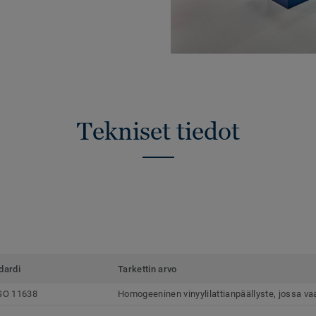
Tekniset tiedot
dardi
Tarkettin arvo
SO 11638
Homogeeninen vinyylilattianpäällyste, jossa v