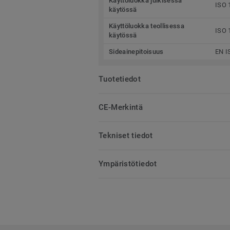
Käyttöluokka julkisessa
ISO 
käytössä
Käyttöluokka teollisessa
ISO 
käytössä
Sideainepitoisuus
EN I
Tuotetiedot
CE-Merkintä
Tekniset tiedot
Ympäristötiedot