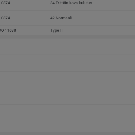
10874
34 Erittäin kova kulutus
10874
42 Normaali
SO 11638
Type II