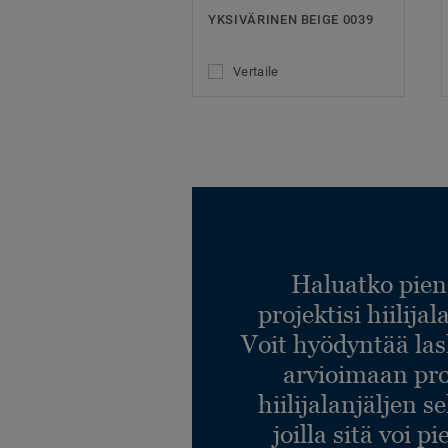
YKSIVÄRINEN BEIGE 0039
Vertaile
Haluatko pien
projektisi hiilija
Voit hyödyntää l
arvioimaan pro
hiilijalanjäljen s
joilla sitä voi p