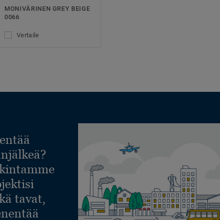
MONIVÄRINEN GREY BEIGE
0066
Vertaile
entää
lanjälkeä?
askintamme
jektisi
ekä tavat,
ienentää