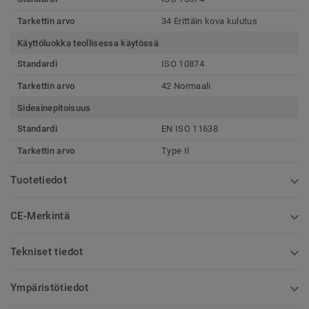
Tarkettin arvo
34 Erittäin kova kulutus
Käyttöluokka teollisessa käytössä
Standardi
ISO 10874
Tarkettin arvo
42 Normaali
Sideainepitoisuus
Standardi
EN ISO 11638
Tarkettin arvo
Type II
Tuotetiedot
CE-Merkintä
Tekniset tiedot
Ympäristötiedot