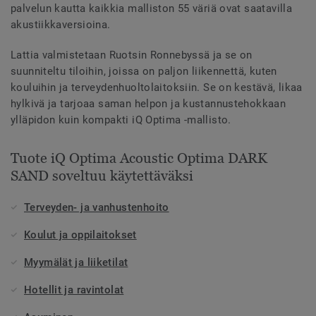
palvelun kautta kaikkia malliston 55 väriä ovat saatavilla
akustiikkaversioina.
Lattia valmistetaan Ruotsin Ronnebyssä ja se on
suunniteltu tiloihin, joissa on paljon liikennettä, kuten
kouluihin ja terveydenhuoltolaitoksiin. Se on kestävä, likaa
hylkivä ja tarjoaa saman helpon ja kustannustehokkaan
ylläpidon kuin kompakti iQ Optima -mallisto.
Tuote iQ Optima Acoustic Optima DARK
SAND soveltuu käytettäväksi
Terveyden- ja vanhustenhoito
Koulut ja oppilaitokset
Myymälät ja liiketilat
Hotellit ja ravintolat