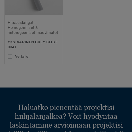
Hitsauslangat -
Homogeeniset &
heterogeeniset muovimatot
YKSIVÄRINEN GREY BEIGE
0341
Vertaile
Haluatko pienentää projektisi
hiilijalanjälkeä? Voit hyödyntää
laskintamme arvioimaan projektisi