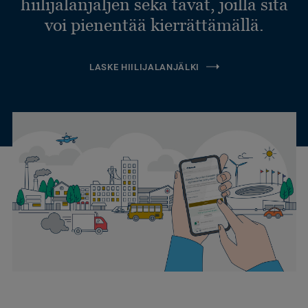
hiilijalanjäljen sekä tavat, joilla sitä
voi pienentää kierrättämällä.
LASKE HIILIJALANJÄLKI