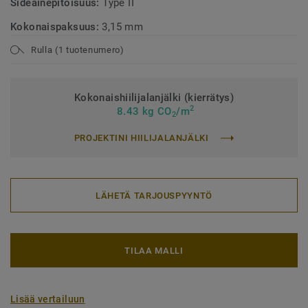
Sideainepitoisuus:
Type II
Kokonaispaksuus:
3,15 mm
Rulla (1 tuotenumero)
Kokonaishiilijalanjälki (kierrätys)
2
8.43 kg CO
/m
2
PROJEKTINI HIILIJALANJÄLKI
LÄHETÄ TARJOUSPYYNTÖ
TILAA MALLI
Lisää vertailuun