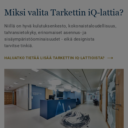
Miksi valita Tarkettin iQ-lattia?
Niillä on hyvä kulutuksenkesto, kokonaistaloudellisuus,
tahransietokyky, erinomaiset asennus- ja
sisäympäristöominaisuudet - eikä designista
tarvitse tinkiä.
HALUATKO TIETÄÄ LISÄÄ TARKETTIN IQ-LATTIOISTA?