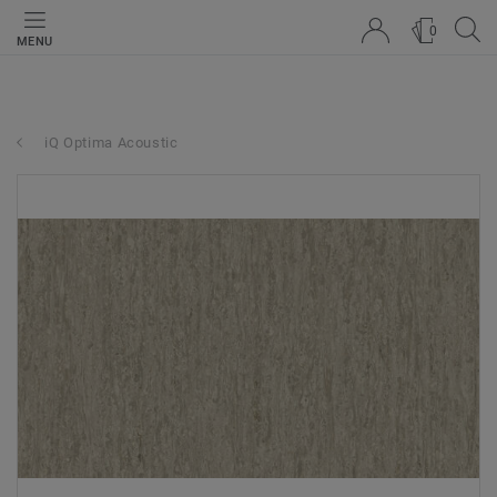
0
MENU
iQ Optima Acoustic