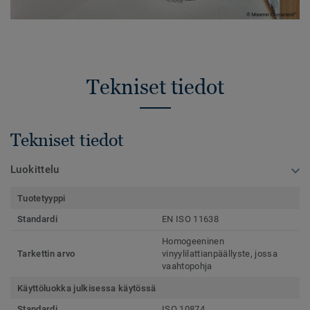
Tekniset tiedot
Tekniset tiedot
Luokittelu
Tuotetyyppi
Standardi
EN ISO 11638
Homogeeninen
Tarkettin arvo
vinyylilattianpäällyste, jossa
vaahtopohja
Käyttöluokka julkisessa käytössä
Standardi
ISO 10874