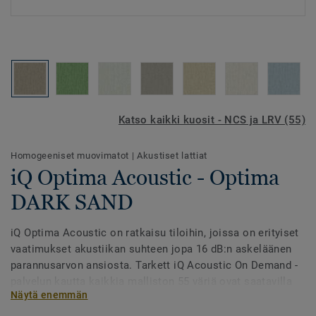
Katso kaikki kuosit - NCS ja LRV (55)
Homogeeniset muovimatot
|
Akustiset lattiat
iQ Optima Acoustic - Optima
DARK SAND
iQ Optima Acoustic on ratkaisu tiloihin, joissa on erityiset
vaatimukset akustiikan suhteen jopa 16 dB:n askeläänen
parannusarvon ansiosta. Tarkett iQ Acoustic On Demand -
palvelun kautta kaikkia malliston 55 väriä ovat saatavilla
Näytä enemmän
akustiikkaversioina.