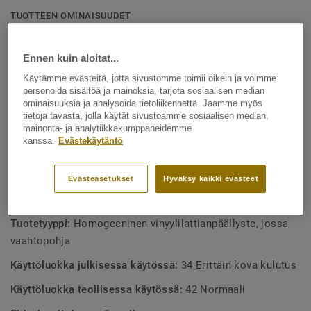
Lattia valmistetaan Ruotsin Ronnebyssä ja se on
TUOTTEEN OMINAISUUDET
suunniteltu tiloihin, joissa on paljon liikennettä, kuten
Valmistettu Ruotsissa
kouluihin ja terveydenhuoltolaitoksiin. Se on kestävä, likaa
Ennen kuin aloitat...
16 dB askeläänien parannusarvo
hylkivä ja tarjoaa saman helpon ja kustannustehokkaan
ylläpidon kuin kompakti iQ Optima -mallisto.
Käytämme evästeitä, jotta sivustomme toimii oikein ja voimme
Matala vierintävastus
personoida sisältöä ja mainoksia, tarjota sosiaalisen median
Osa kattavaa teknisten lattiaratkaisujen valikoimaa
ominaisuuksia ja analysoida tietoliikennettä. Jaamme myös
tietoja tavasta, jolla käytät sivustoamme sosiaalisen median,
Voidaan kuivakiillottaa uudenveroiseksi
mainonta- ja analytiikkakumppaneidemme
kanssa.
Evästekäytäntö
Täysin kierrätettävissä, sekä asennushukka että puretut
lattiat
Evästeasetukset
Hyväksy kaikki evästeet
TEKNISET TIEDOT
Tuotetyyppi:
Homogeeninen vinyylilattianpäällyste, jossa
vaahtopohja
Käyttöluokka julkisessa käytössä:
34 Erittäin kova kulutus
Käyttöluokka teollisessa käytössä:
42 Normaali