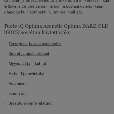
kouluihin ja terveydenhuoltolaitoksiin. Se on kestävä, likaa
hylkivä ja tarjoaa saman helpon ja kustannustehokkaan
ylläpidon kuin kompakti iQ Optima -mallisto.
Tuote iQ Optima Acoustic Optima DARK OLD
BRICK soveltuu käytettäväksi
Terveyden- ja vanhustenhoito
Koulut ja oppilaitokset
Myymälät ja liiketilat
Hotellit ja ravintolat
Asuminen
Toimistot
Sisätilojen urheilulattiat