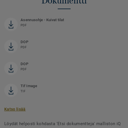
Dokumentti
Asennusohje - Kuivat tilat
PDF
DOP
PDF
DOP
PDF
Tif Image
TIF
Katso lisää
Löydät helposti kohdasta 'Etsi dokumentteja' malliston iQ