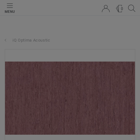
0
MENU
iQ Optima Acoustic