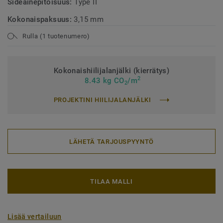
Sideainepitoisuus:
Type II
Kokonaispaksuus:
3,15 mm
Rulla (1 tuotenumero)
Kokonaishiilijalanjälki (kierrätys)
2
8.43 kg CO
/m
2
PROJEKTINI HIILIJALANJÄLKI
LÄHETÄ TARJOUSPYYNTÖ
TILAA MALLI
Lisää vertailuun