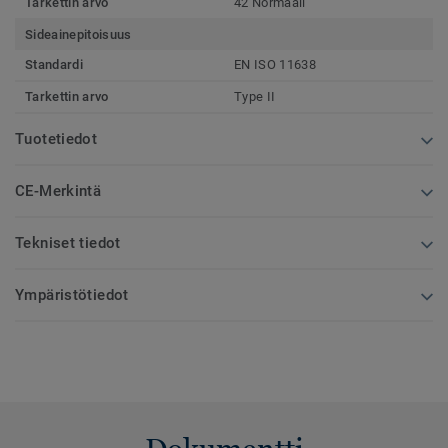
Tarkettin arvo
42 Normaali
Sideainepitoisuus
Standardi
EN ISO 11638
Tarkettin arvo
Type II
Tuotetiedot
CE-Merkintä
Tekniset tiedot
Ympäristötiedot