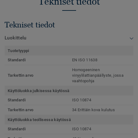
Tekniset tiedot
Tekniset tiedot
Luokittelu
Tuotetyyppi
Standardi
EN ISO 11638
Homogeeninen
Tarkettin arvo
vinyylilattianpäällyste, jossa
vaahtopohja
Käyttöluokka julkisessa käytössä
Standardi
ISO 10874
Tarkettin arvo
34 Erittäin kova kulutus
Käyttöluokka teollisessa käytössä
Standardi
ISO 10874