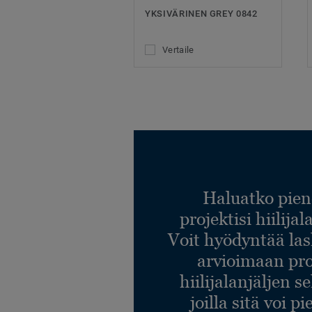
YKSIVÄRINEN GREY 0842
Vertaile
Haluatko pien
projektisi hiilija
Voit hyödyntää l
arvioimaan pro
hiilijalanjäljen s
joilla sitä voi p