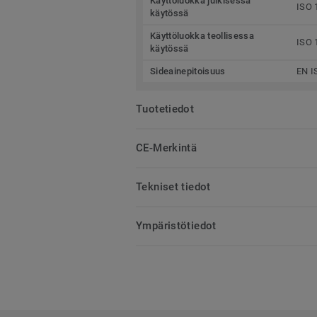
Käyttöluokka julkisessa
ISO 
käytössä
Käyttöluokka teollisessa
ISO 
käytössä
Sideainepitoisuus
EN I
Tuotetiedot
CE-Merkintä
Tekniset tiedot
Ympäristötiedot