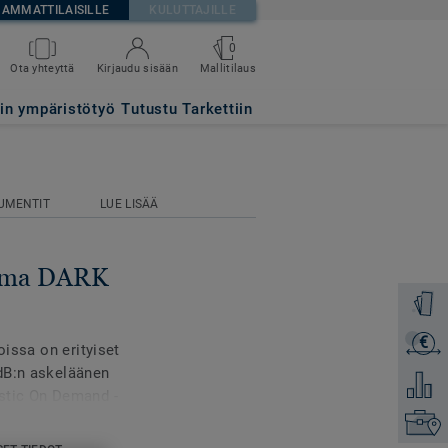
AMMATTILAISILLE
KULUTTAJILLE
0
Mallitilaus
Ota yhteyttä
Kirjaudu sisään
tin ympäristötyö
Tutustu Tarkettiin
UMENTIT
LUE LISÄÄ
tima DARK
Tilaa ma
€
Lähetä 
oissa on erityiset
dB:n askeläänen
Lisää ve
stic On Demand -
 ovat saatavilla
Etsi om