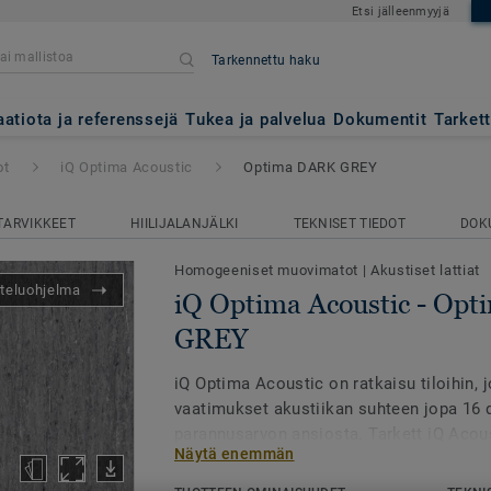
Etsi jälleenmyyjä
Tarkennettu haku
ic
- Optima DARK GREY
aatiota ja referenssejä
Tukea ja palvelua
Dokumentit
Tarket
ot
iQ Optima Acoustic
Optima DARK GREY
TARVIKKEET
HIILIJALANJÄLKI
TEKNISET TIEDOT
DOK
Homogeeniset muovimatot
|
Akustiset lattiat
teluohjelma
iQ Optima Acoustic - Op
GREY
iQ Optima Acoustic on ratkaisu tiloihin, j
vaatimukset akustiikan suhteen jopa 16 
parannusarvon ansiosta. Tarkett iQ Acou
Näytä enemmän
palvelun kautta kaikkia malliston 55 väriä
akustiikkaversioina.