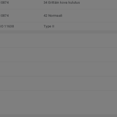
10874
34 Erittäin kova kulutus
10874
42 Normaali
SO 11638
Type II