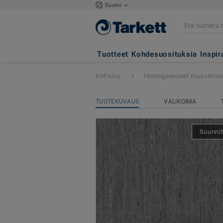
Suomi
iQ Optima Acoust
Tuotteet
Kohdesuosituksia
Inspir
Kotisivu
Homogeeniset muovimat
TUOTEKUVAUS
VALIKOIMA
Suunnit