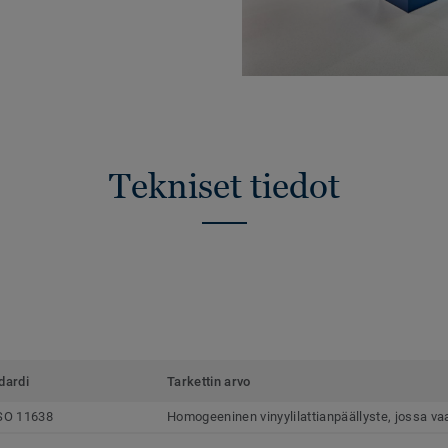
Tekniset tiedot
dardi
Tarkettin arvo
SO 11638
Homogeeninen vinyylilattianpäällyste, jossa v