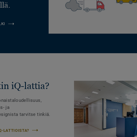
llä.
LKI
in iQ-lattia?
onaistaloudellisuus,
s- ja
ignista tarvitse tinkiä.
Q-LATTIOISTA?