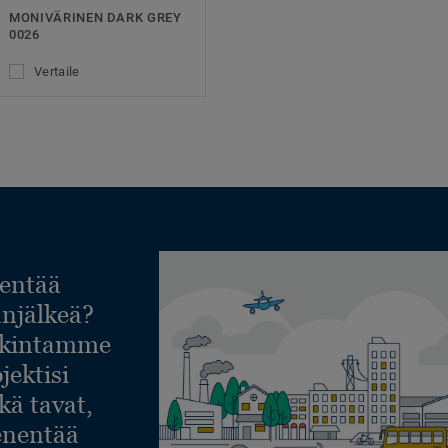
MONIVÄRINEN DARK GREY
0026
Vertaile
entää
lanjälkeä?
askintamme
jektisi
ekä tavat,
ienentää