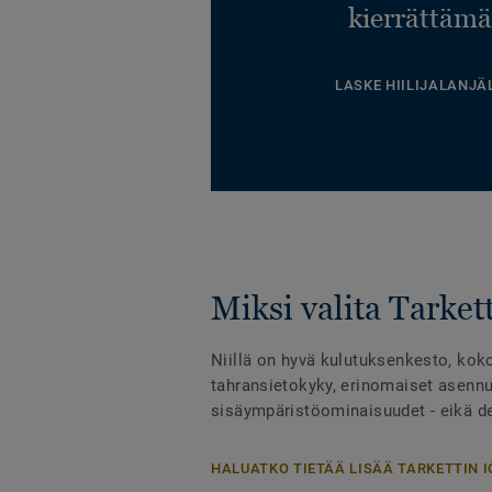
kierrättämä
LASKE HIILIJALANJÄ
Miksi valita Tarkett
Niillä on hyvä kulutuksenkesto, kok
tahransietokyky, erinomaiset asennu
sisäympäristöominaisuudet - eikä des
HALUATKO TIETÄÄ LISÄÄ TARKETTIN I