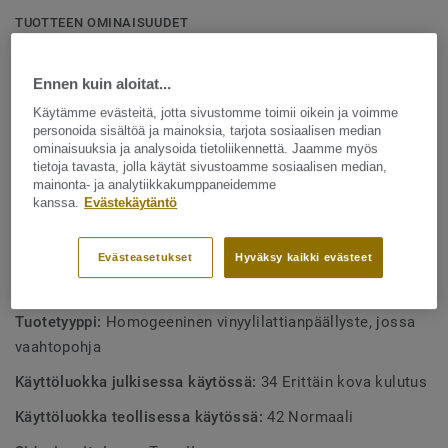
Lattia valmistetaan Ruotsin Ronnebyssä ja se on
TUOTTEEN OMINAISUUDET
suunniteltu tiloihin, joissa on paljon liikennettä, kuten
Valmistettu Ruotsissa
kouluihin ja terveydenhuoltolaitoksiin. Se on kestävä, likaa
Ennen kuin aloitat...
16 dB askeläänien parannusarvo
hylkivä ja tarjoaa saman helpon ja kustannustehokkaan
ylläpidon kuin kompakti iQ Optima -mallisto.
Käytämme evästeitä, jotta sivustomme toimii oikein ja voimme
Matala vierintävastus
personoida sisältöä ja mainoksia, tarjota sosiaalisen median
Osa kattavaa teknisten lattiaratkaisujen valikoimaa
ominaisuuksia ja analysoida tietoliikennettä. Jaamme myös
tietoja tavasta, jolla käytät sivustoamme sosiaalisen median,
Voidaan kuivakiillottaa uudenveroiseksi
mainonta- ja analytiikkakumppaneidemme
kanssa.
Evästekäytäntö
Täysin kierrätettävissä, sekä asennushukka että puretut
lattiat
Evästeasetukset
Hyväksy kaikki evästeet
TEKNISET TIEDOT
Tuotetyyppi:
Homogeeninen vinyylilattianpäällyste, jossa
vaahtopohja
Käyttöluokka julkisessa käytössä:
34 Erittäin kova kulutus
Käyttöluokka teollisessa käytössä:
42 Normaali