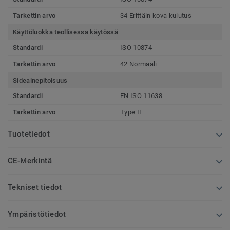
Tarkettin arvo
34 Erittäin kova kulutus
Käyttöluokka teollisessa käytössä
Standardi
ISO 10874
Tarkettin arvo
42 Normaali
Sideainepitoisuus
Standardi
EN ISO 11638
Tarkettin arvo
Type II
Tuotetiedot
CE-Merkintä
Tekniset tiedot
Ympäristötiedot