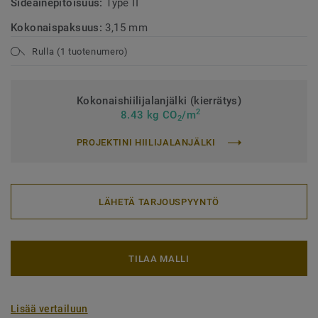
Sideainepitoisuus:
Type II
Kokonaispaksuus:
3,15 mm
Rulla (1 tuotenumero)
Kokonaishiilijalanjälki (kierrätys)
2
8.43 kg CO
/m
2
PROJEKTINI HIILIJALANJÄLKI
LÄHETÄ TARJOUSPYYNTÖ
TILAA MALLI
Lisää vertailuun