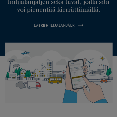
hiilijalanjäljen sekä tavat, joilla sitä
voi pienentää kierrättämällä.
LASKE HIILIJALANJÄLKI