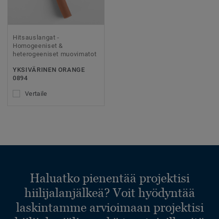
Hitsauslangat -
Homogeeniset &
heterogeeniset muovimatot
YKSIVÄRINEN ORANGE
0894
Vertaile
Haluatko pienentää projektisi
hiilijalanjälkeä? Voit hyödyntää
laskintamme arvioimaan projektisi