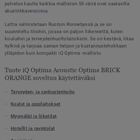
palvelun kautta kaikkia malliston 55 väriä ovat saatavilla
akustiikkaversioina.
Lattia valmistetaan Ruotsin Ronnebyssä ja se on
suunniteltu tiloihin, joissa on paljon liikennettä, kuten
kouluihin ja terveydenhuoltolaitoksiin. Se on kestävä, likaa
hylkivä ja tarjoaa saman helpon ja kustannustehokkaan
ylläpidon kuin kompakti iQ Optima -mallisto.
Tuote iQ Optima Acoustic Optima BRICK
ORANGE soveltuu käytettäväksi
Terveyden- ja vanhustenhoito
Koulut ja oppilaitokset
Myymälät ja liiketilat
Hotellit ja ravintolat