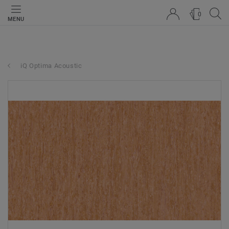
0
MENU
iQ Optima Acoustic