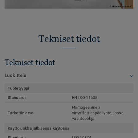
Tekniset tiedot
Tekniset tiedot
Luokittelu
Tuotetyyppi
Standardi
EN ISO 11638
Homogeeninen
Tarkettin arvo
vinyylilattianpäällyste, jossa
vaahtopohja
Käyttöluokka julkisessa käytössä
Standardi
ISO 10874