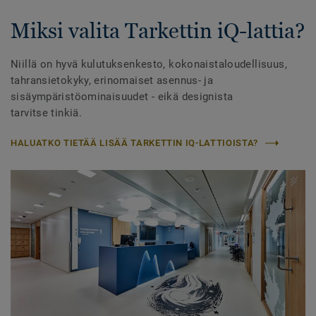
Miksi valita Tarkettin iQ-lattia?
Niillä on hyvä kulutuksenkesto, kokonaistaloudellisuus,
tahransietokyky, erinomaiset asennus- ja
sisäympäristöominaisuudet - eikä designista
tarvitse tinkiä.
HALUATKO TIETÄÄ LISÄÄ TARKETTIN IQ-LATTIOISTA?