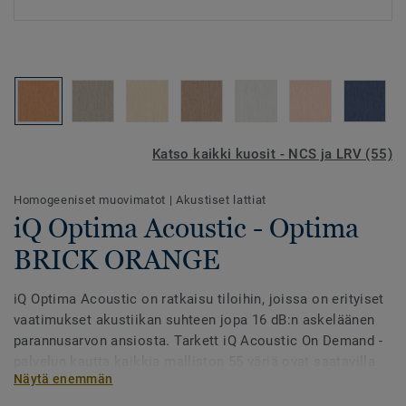
Katso kaikki kuosit - NCS ja LRV (55)
Homogeeniset muovimatot
|
Akustiset lattiat
iQ Optima Acoustic - Optima
BRICK ORANGE
iQ Optima Acoustic on ratkaisu tiloihin, joissa on erityiset
vaatimukset akustiikan suhteen jopa 16 dB:n askeläänen
parannusarvon ansiosta. Tarkett iQ Acoustic On Demand -
palvelun kautta kaikkia malliston 55 väriä ovat saatavilla
Näytä enemmän
akustiikkaversioina.