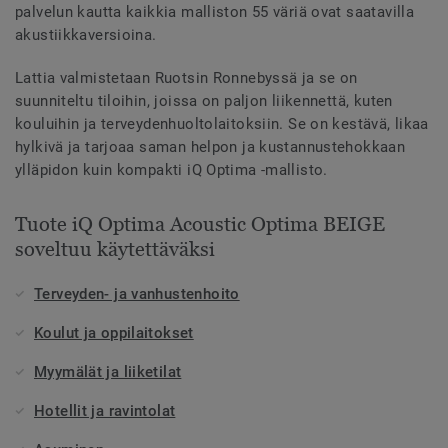
palvelun kautta kaikkia malliston 55 väriä ovat saatavilla
akustiikkaversioina.
Lattia valmistetaan Ruotsin Ronnebyssä ja se on
suunniteltu tiloihin, joissa on paljon liikennettä, kuten
kouluihin ja terveydenhuoltolaitoksiin. Se on kestävä, likaa
hylkivä ja tarjoaa saman helpon ja kustannustehokkaan
ylläpidon kuin kompakti iQ Optima -mallisto.
Tuote iQ Optima Acoustic Optima BEIGE
soveltuu käytettäväksi
Terveyden- ja vanhustenhoito
Koulut ja oppilaitokset
Myymälät ja liiketilat
Hotellit ja ravintolat