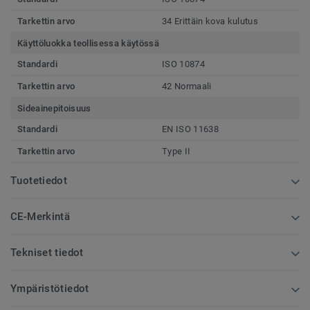
Tarkettin arvo
34 Erittäin kova kulutus
Käyttöluokka teollisessa käytössä
Standardi
ISO 10874
Tarkettin arvo
42 Normaali
Sideainepitoisuus
Standardi
EN ISO 11638
Tarkettin arvo
Type II
Tuotetiedot
CE-Merkintä
Tekniset tiedot
Ympäristötiedot