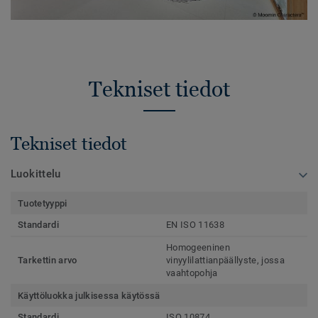
Tekniset tiedot
Tekniset tiedot
Luokittelu
Tuotetyyppi
Standardi
EN ISO 11638
Homogeeninen
Tarkettin arvo
vinyylilattianpäällyste, jossa
vaahtopohja
Käyttöluokka julkisessa käytössä
Standardi
ISO 10874