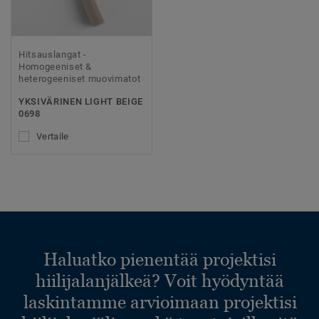
Hitsauslangat -
Homogeeniset &
heterogeeniset muovimatot
YKSIVÄRINEN LIGHT BEIGE
0698
Vertaile
Haluatko pienentää projektisi
hiilijalanjälkeä? Voit hyödyntää
laskintamme arvioimaan projektisi