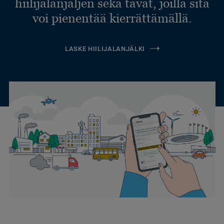
hiilijalanjäljen sekä tavat, joilla sitä
voi pienentää kierrättämällä.
LASKE HIILIJALANJÄLKI