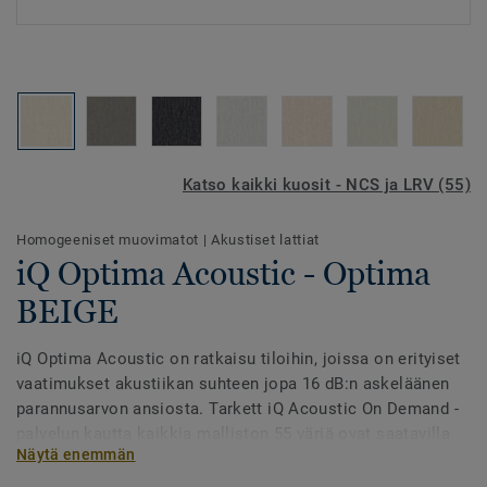
Katso kaikki kuosit - NCS ja LRV (55)
Homogeeniset muovimatot
|
Akustiset lattiat
iQ Optima Acoustic - Optima
BEIGE
iQ Optima Acoustic on ratkaisu tiloihin, joissa on erityiset
vaatimukset akustiikan suhteen jopa 16 dB:n askeläänen
parannusarvon ansiosta. Tarkett iQ Acoustic On Demand -
palvelun kautta kaikkia malliston 55 väriä ovat saatavilla
Näytä enemmän
akustiikkaversioina.