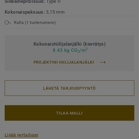
Sideainepitoisuus:
Type II
Kokonaispaksuus:
3,15 mm
Rulla (1 tuotenumero)
Kokonaishiilijalanjälki (kierrätys)
2
8.43 kg CO
/m
2
PROJEKTINI HIILIJALANJÄLKI
LÄHETÄ TARJOUSPYYNTÖ
TILAA MALLI
Lisää vertailuun