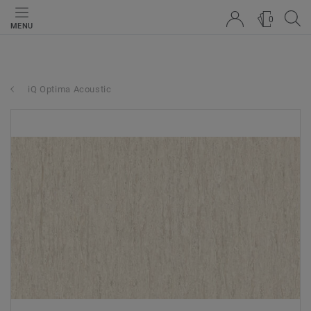
0
MENU
iQ Optima Acoustic