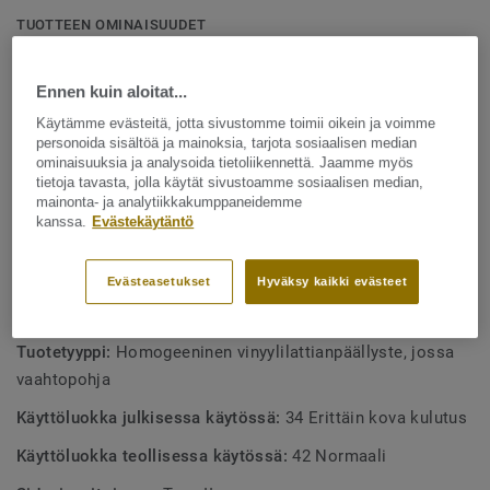
Lattia valmistetaan Ruotsin Ronnebyssä ja se on
TUOTTEEN OMINAISUUDET
suunniteltu tiloihin, joissa on paljon liikennettä, kuten
Valmistettu Ruotsissa
kouluihin ja terveydenhuoltolaitoksiin. Se on kestävä, likaa
Ennen kuin aloitat...
16 dB askeläänien parannusarvo
hylkivä ja tarjoaa saman helpon ja kustannustehokkaan
ylläpidon kuin kompakti iQ Optima -mallisto.
Käytämme evästeitä, jotta sivustomme toimii oikein ja voimme
Matala vierintävastus
personoida sisältöä ja mainoksia, tarjota sosiaalisen median
Osa kattavaa teknisten lattiaratkaisujen valikoimaa
ominaisuuksia ja analysoida tietoliikennettä. Jaamme myös
tietoja tavasta, jolla käytät sivustoamme sosiaalisen median,
Voidaan kuivakiillottaa uudenveroiseksi
mainonta- ja analytiikkakumppaneidemme
kanssa.
Evästekäytäntö
Täysin kierrätettävissä, sekä asennushukka että puretut
lattiat
Evästeasetukset
Hyväksy kaikki evästeet
TEKNISET TIEDOT
Tuotetyyppi:
Homogeeninen vinyylilattianpäällyste, jossa
vaahtopohja
Käyttöluokka julkisessa käytössä:
34 Erittäin kova kulutus
Käyttöluokka teollisessa käytössä:
42 Normaali