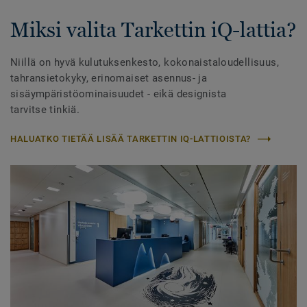
Miksi valita Tarkettin iQ-lattia?
Niillä on hyvä kulutuksenkesto, kokonaistaloudellisuus,
tahransietokyky, erinomaiset asennus- ja
sisäympäristöominaisuudet - eikä designista
tarvitse tinkiä.
HALUATKO TIETÄÄ LISÄÄ TARKETTIN IQ-LATTIOISTA?