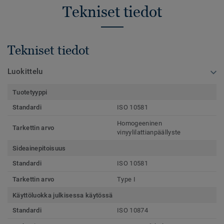
Tekniset tiedot
Tekniset tiedot
Luokittelu
Tuotetyyppi
Standardi
ISO 10581
Homogeeninen
Tarkettin arvo
vinyylilattianpäällyste
Sideainepitoisuus
Standardi
ISO 10581
Tarkettin arvo
Type I
Käyttöluokka julkisessa käytössä
Standardi
ISO 10874