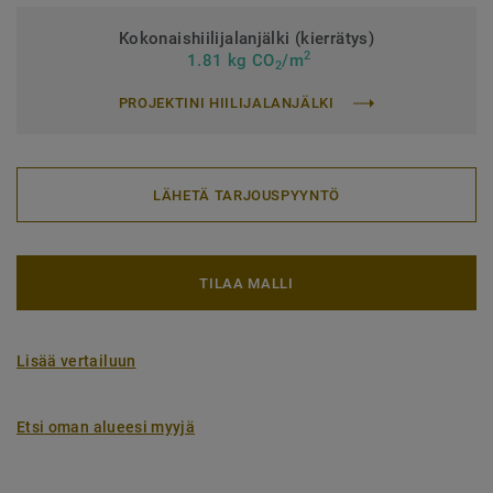
Kokonaishiilijalanjälki (kierrätys)
2
1.81 kg CO
/m
2
PROJEKTINI HIILIJALANJÄLKI
LÄHETÄ TARJOUSPYYNTÖ
TILAA MALLI
Lisää vertailuun
Etsi oman alueesi myyjä