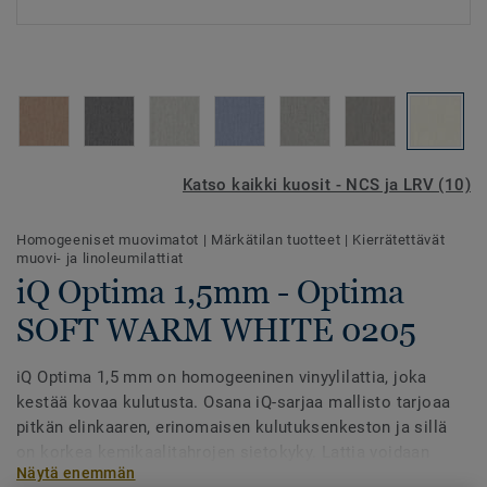
Katso kaikki kuosit - NCS ja LRV (10)
Homogeeniset muovimatot
|
Märkätilan tuotteet
|
Kierrätettävät
muovi- ja linoleumilattiat
iQ Optima 1,5mm - Optima
SOFT WARM WHITE 0205
iQ Optima 1,5 mm on homogeeninen vinyylilattia, joka
kestää kovaa kulutusta. Osana iQ-sarjaa mallisto tarjoaa
pitkän elinkaaren, erinomaisen kulutuksenkeston ja sillä
on korkea kemikaalitahrojen sietokyky. Lattia voidaan
Näytä enemmän
kuivakiillottaa uudenveroiseksi koko tuotteen käyttöiän