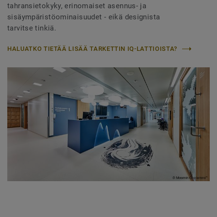
tahransietokyky, erinomaiset asennus- ja
sisäympäristöominaisuudet - eikä designista
tarvitse tinkiä.
HALUATKO TIETÄÄ LISÄÄ TARKETTIN IQ-LATTIOISTA?