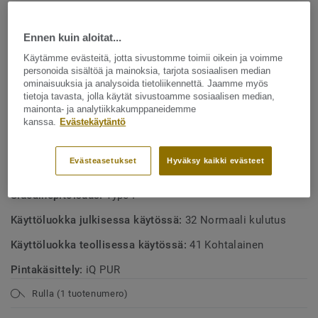
ajan. Malliston 10 väriä on erityisesti suunniteltu
pohjoismaisille markkinoille.
TUOTTEEN OMINAISUUDET
Ennen kuin aloitat...
Valmistettu Ruotsissa
Käytämme evästeitä, jotta sivustomme toimii oikein ja voimme
personoida sisältöä ja mainoksia, tarjota sosiaalisen median
Voidaan kuivakiillottaa uudenveroiseksi
ominaisuuksia ja analysoida tietoliikennettä. Jaamme myös
Täysin kierrätettävissä, sekä asennushukka että puretut
tietoja tavasta, jolla käytät sivustoamme sosiaalisen median,
mainonta- ja analytiikkakumppaneidemme
lattiat
kanssa.
Evästekäytäntö
TEKNISET TIEDOT
Evästeasetukset
Hyväksy kaikki evästeet
Tuotetyyppi:
Homogeeninen vinyylilattianpäällyste
Sideainepitoisuus:
Type I
Käyttöluokka julkisessa käytössä:
32 Normaali kulutus
Käyttöluokka teollisessa käytössä:
41 Kohtalainen
Pintakäsittely:
iQ PUR
Rulla (1 tuotenumero)