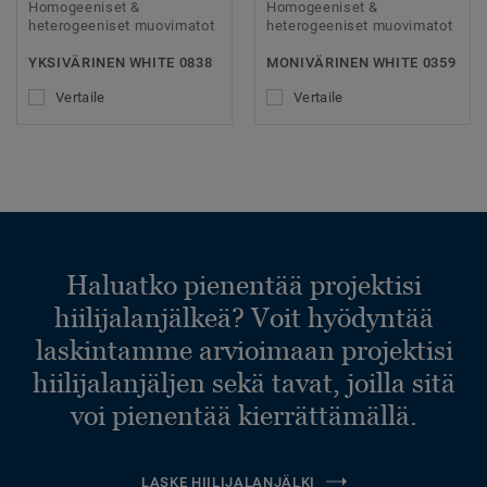
Homogeeniset &
Homogeeniset &
heterogeeniset muovimatot
heterogeeniset muovimatot
YKSIVÄRINEN WHITE 0838
MONIVÄRINEN WHITE 0359
Vertaile
Vertaile
Haluatko pienentää projektisi
hiilijalanjälkeä? Voit hyödyntää
laskintamme arvioimaan projektisi
hiilijalanjäljen sekä tavat, joilla sitä
voi pienentää kierrättämällä.
LASKE HIILIJALANJÄLKI