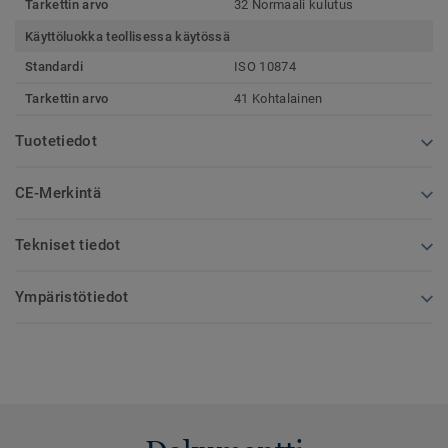
Tarkettin arvo
32 Normaali kulutus
Käyttöluokka teollisessa käytössä
Standardi
ISO 10874
Tarkettin arvo
41 Kohtalainen
Tuotetiedot
CE-Merkintä
Tekniset tiedot
Ympäristötiedot