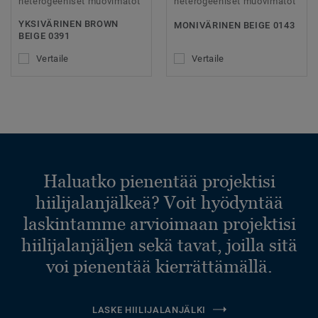
heterogeeniset muovimatot
heterogeeniset muovimatot
YKSIVÄRINEN BROWN
MONIVÄRINEN BEIGE 0143
BEIGE 0391
Vertaile
Vertaile
Haluatko pienentää projektisi
hiilijalanjälkeä? Voit hyödyntää
laskintamme arvioimaan projektisi
hiilijalanjäljen sekä tavat, joilla sitä
voi pienentää kierrättämällä.
LASKE HIILIJALANJÄLKI