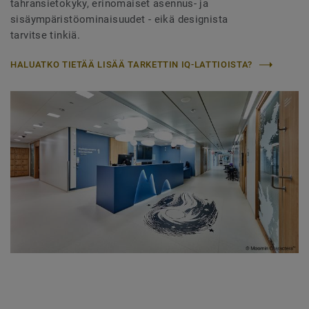
tahransietokyky, erinomaiset asennus- ja
sisäympäristöominaisuudet - eikä designista
tarvitse tinkiä.
HALUATKO TIETÄÄ LISÄÄ TARKETTIN IQ-LATTIOISTA?