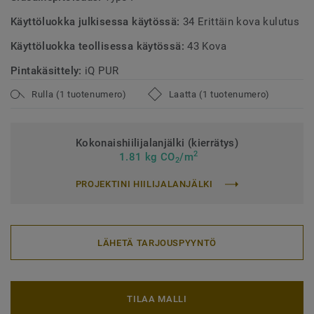
Käyttöluokka julkisessa käytössä:
34 Erittäin kova kulutus
Käyttöluokka teollisessa käytössä:
43 Kova
Pintakäsittely:
iQ PUR
Rulla (1 tuotenumero)
Laatta (1 tuotenumero)
Kokonaishiilijalanjälki (kierrätys)
2
1.81 kg CO
/m
2
PROJEKTINI HIILIJALANJÄLKI
LÄHETÄ TARJOUSPYYNTÖ
TILAA MALLI