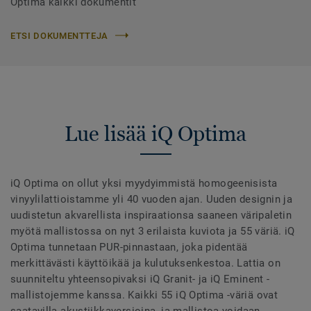
Optima kaikki dokumentit
ETSI DOKUMENTTEJA
Lue lisää iQ Optima
iQ Optima on ollut yksi myydyimmistä homogeenisista
vinyylilattioistamme yli 40 vuoden ajan. Uuden designin ja
uudistetun akvarellista inspiraationsa saaneen väripaletin
myötä mallistossa on nyt 3 erilaista kuviota ja 55 väriä. iQ
Optima tunnetaan PUR-pinnastaan, joka pidentää
merkittävästi käyttöikää ja kulutuksenkestoa. Lattia on
suunniteltu yhteensopivaksi iQ Granit- ja iQ Eminent -
mallistojemme kanssa. Kaikki 55 iQ Optima -väriä ovat
saatavilla akustiikkaversioina, ja mallistoa voidaan