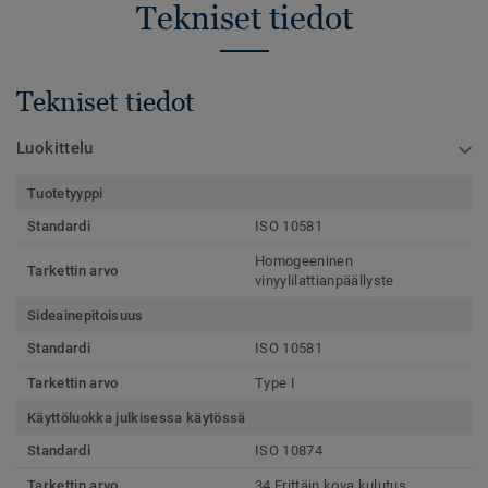
Tekniset tiedot
Tekniset tiedot
Luokittelu
Tuotetyyppi
Standardi
ISO 10581
Homogeeninen
Tarkettin arvo
vinyylilattianpäällyste
Sideainepitoisuus
Standardi
ISO 10581
Tarkettin arvo
Type I
Käyttöluokka julkisessa käytössä
Standardi
ISO 10874
Tarkettin arvo
34 Erittäin kova kulutus