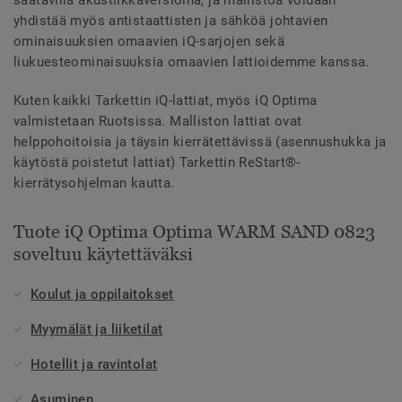
yhdistää myös antistaattisten ja sähköä johtavien
ominaisuuksien omaavien iQ-sarjojen sekä
liukuesteominaisuuksia omaavien lattioidemme kanssa.
Kuten kaikki Tarkettin iQ-lattiat, myös iQ Optima
valmistetaan Ruotsissa. Malliston lattiat ovat
helppohoitoisia ja täysin kierrätettävissä (asennushukka ja
käytöstä poistetut lattiat) Tarkettin ReStart®-
kierrätysohjelman kautta.
Tuote iQ Optima Optima WARM SAND 0823
soveltuu käytettäväksi
Koulut ja oppilaitokset
Myymälät ja liiketilat
Hotellit ja ravintolat
Asuminen