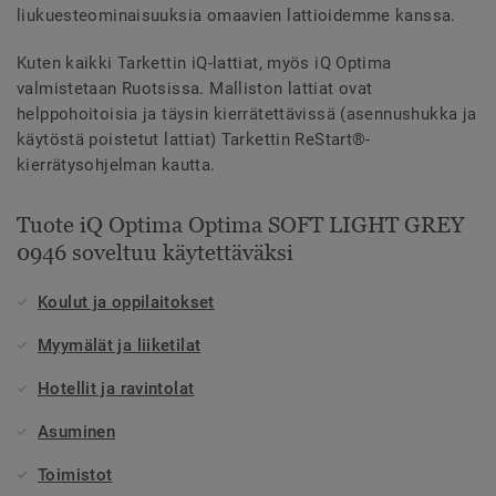
liukuesteominaisuuksia omaavien lattioidemme kanssa.
Kuten kaikki Tarkettin iQ-lattiat, myös iQ Optima
valmistetaan Ruotsissa. Malliston lattiat ovat
helppohoitoisia ja täysin kierrätettävissä (asennushukka ja
käytöstä poistetut lattiat) Tarkettin ReStart®-
kierrätysohjelman kautta.
Tuote iQ Optima Optima SOFT LIGHT GREY
0946 soveltuu käytettäväksi
Koulut ja oppilaitokset
Myymälät ja liiketilat
Hotellit ja ravintolat
Asuminen
Toimistot