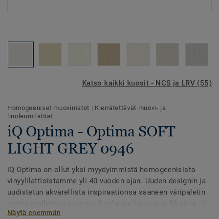
Katso kaikki kuosit - NCS ja LRV (55)
Homogeeniset muovimatot
|
Kierrätettävät muovi- ja
linoleumilattiat
iQ Optima - Optima SOFT
LIGHT GREY 0946
iQ Optima on ollut yksi myydyimmistä homogeenisista
vinyylilattioistamme yli 40 vuoden ajan. Uuden designin ja
uudistetun akvarellista inspiraationsa saaneen väripaletin
myötä mallistossa on nyt 3 erilaista kuviota ja 55 väriä. iQ
Näytä enemmän
Optima tunnetaan PUR-pinnastaan, joka pidentää