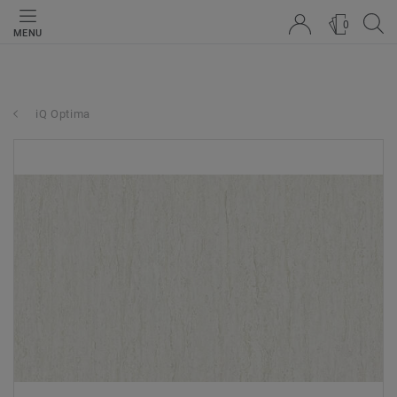
0
MENU
iQ Optima