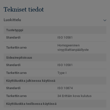
Tekniset tiedot
Luokittelu
Tuotetyyppi
Standardi
ISO 10581
Homogeeninen
Tarkettin arvo
vinyylilattianpäällyste
Sideainepitoisuus
Standardi
ISO 10581
Tarkettin arvo
Type I
Käyttöluokka julkisessa käytössä
Standardi
ISO 10874
Tarkettin arvo
34 Erittäin kova kulutus
Käyttöluokka teollisessa käytössä