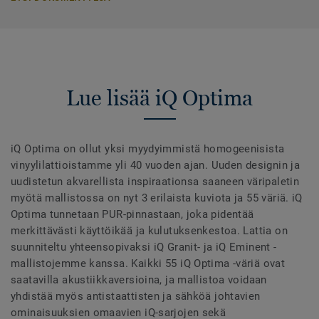
Lue lisää iQ Optima
iQ Optima on ollut yksi myydyimmistä homogeenisista
vinyylilattioistamme yli 40 vuoden ajan. Uuden designin ja
uudistetun akvarellista inspiraationsa saaneen väripaletin
myötä mallistossa on nyt 3 erilaista kuviota ja 55 väriä. iQ
Optima tunnetaan PUR-pinnastaan, joka pidentää
merkittävästi käyttöikää ja kulutuksenkestoa. Lattia on
suunniteltu yhteensopivaksi iQ Granit- ja iQ Eminent -
mallistojemme kanssa. Kaikki 55 iQ Optima -väriä ovat
saatavilla akustiikkaversioina, ja mallistoa voidaan
yhdistää myös antistaattisten ja sähköä johtavien
ominaisuuksien omaavien iQ-sarjojen sekä