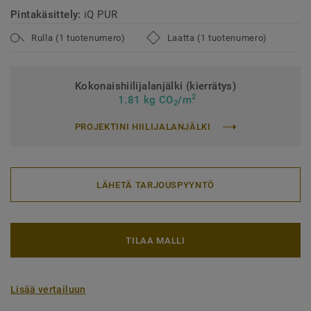
Pintakäsittely:
iQ PUR
Rulla (1 tuotenumero)
Laatta (1 tuotenumero)
Kokonaishiilijalanjälki (kierrätys)
2
1.81 kg CO
/m
2
PROJEKTINI HIILIJALANJÄLKI
LÄHETÄ TARJOUSPYYNTÖ
TILAA MALLI
Lisää vertailuun