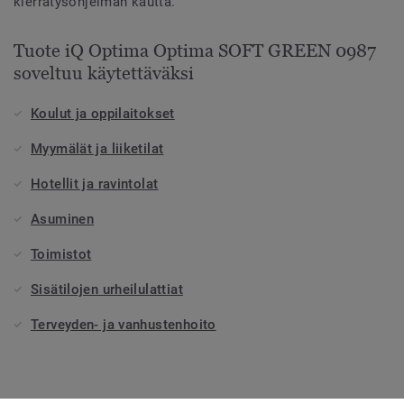
kierrätysohjelman kautta.
Tuote iQ Optima Optima SOFT GREEN 0987
soveltuu käytettäväksi
Koulut ja oppilaitokset
Myymälät ja liiketilat
Hotellit ja ravintolat
Asuminen
Toimistot
Sisätilojen urheilulattiat
Terveyden- ja vanhustenhoito