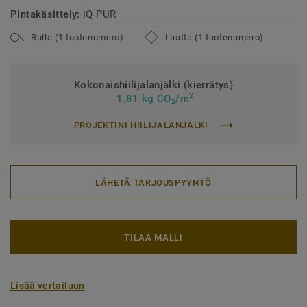
Pintakäsittely:
iQ PUR
Rulla (1 tuotenumero)
Laatta (1 tuotenumero)
Kokonaishiilijalanjälki (kierrätys)
2
1.81 kg CO
/m
2
PROJEKTINI HIILIJALANJÄLKI
LÄHETÄ TARJOUSPYYNTÖ
TILAA MALLI
Lisää vertailuun