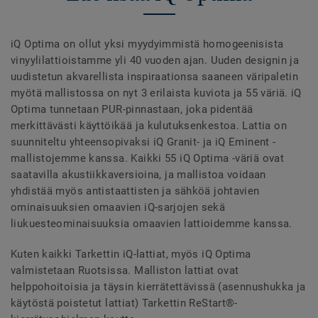
iQ Optima on ollut yksi myydyimmistä homogeenisista
vinyylilattioistamme yli 40 vuoden ajan. Uuden designin ja
uudistetun akvarellista inspiraationsa saaneen väripaletin
myötä mallistossa on nyt 3 erilaista kuviota ja 55 väriä. iQ
Optima tunnetaan PUR-pinnastaan, joka pidentää
merkittävästi käyttöikää ja kulutuksenkestoa. Lattia on
suunniteltu yhteensopivaksi iQ Granit- ja iQ Eminent -
mallistojemme kanssa. Kaikki 55 iQ Optima -väriä ovat
saatavilla akustiikkaversioina, ja mallistoa voidaan
yhdistää myös antistaattisten ja sähköä johtavien
ominaisuuksien omaavien iQ-sarjojen sekä
liukuesteominaisuuksia omaavien lattioidemme kanssa.
Kuten kaikki Tarkettin iQ-lattiat, myös iQ Optima
valmistetaan Ruotsissa. Malliston lattiat ovat
helppohoitoisia ja täysin kierrätettävissä (asennushukka ja
käytöstä poistetut lattiat) Tarkettin ReStart®-