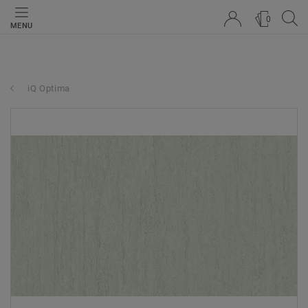
0
MENU
iQ Optima