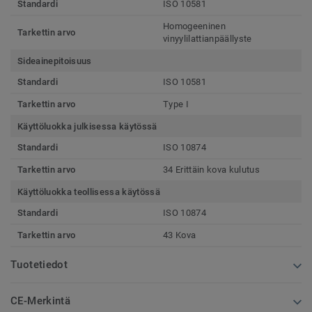
Standardi
ISO 10581
Homogeeninen
Tarkettin arvo
vinyylilattianpäällyste
Sideainepitoisuus
Standardi
ISO 10581
Tarkettin arvo
Type I
Käyttöluokka julkisessa käytössä
Standardi
ISO 10874
Tarkettin arvo
34 Erittäin kova kulutus
Käyttöluokka teollisessa käytössä
Standardi
ISO 10874
Tarkettin arvo
43 Kova
Tuotetiedot
CE-Merkintä