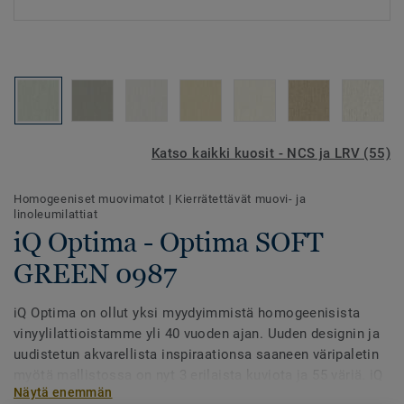
Katso kaikki kuosit - NCS ja LRV (55)
Homogeeniset muovimatot
|
Kierrätettävät muovi- ja
linoleumilattiat
iQ Optima - Optima SOFT
GREEN 0987
iQ Optima on ollut yksi myydyimmistä homogeenisista
vinyylilattioistamme yli 40 vuoden ajan. Uuden designin ja
uudistetun akvarellista inspiraationsa saaneen väripaletin
myötä mallistossa on nyt 3 erilaista kuviota ja 55 väriä. iQ
Näytä enemmän
Optima tunnetaan PUR-pinnastaan, joka pidentää