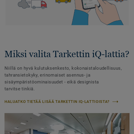
Miksi valita Tarkettin iQ-lattia?
Niillä on hyvä kulutuksenkesto, kokonaistaloudellisuus,
tahransietokyky, erinomaiset asennus- ja
sisäympäristöominaisuudet - eikä designista
tarvitse tinkiä.
HALUATKO TIETÄÄ LISÄÄ TARKETTIN IQ-LATTIOISTA?