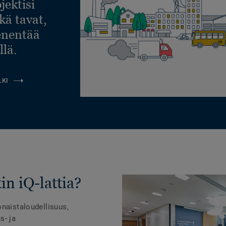
jektisi
ekä tavat,
ienentää
llä.
LKI
in iQ-lattia?
onaistaloudellisuus,
s- ja