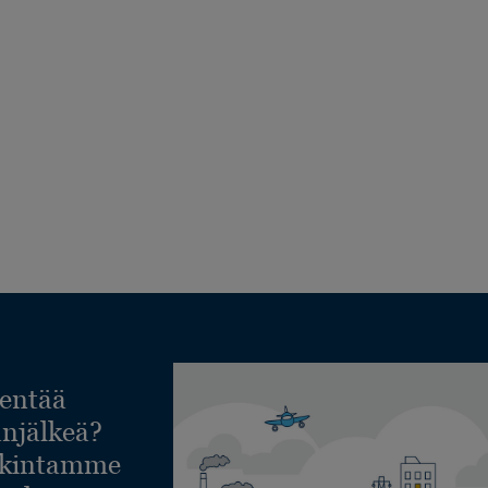
entää
lanjälkeä?
askintamme