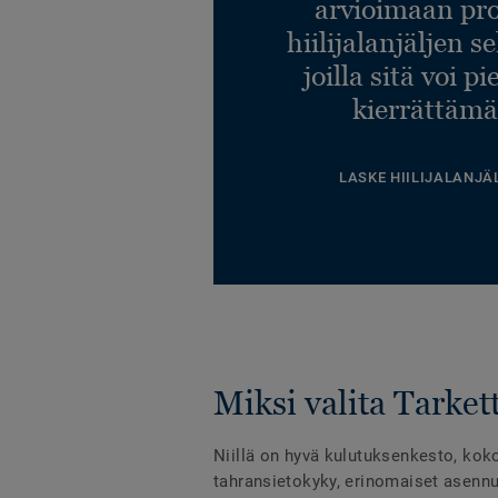
arvioimaan pro
hiilijalanjäljen s
joilla sitä voi p
kierrättämä
LASKE HIILIJALANJÄ
Miksi valita Tarkett
Niillä on hyvä kulutuksenkesto, kok
tahransietokyky, erinomaiset asennu