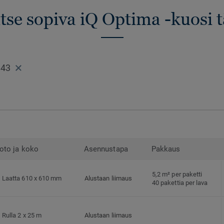
itse sopiva iQ Optima -kuosi t
843
oto ja koko
Asennustapa
Pakkaus
5,2 m² per paketti
Laatta 610 x 610 mm
Alustaan liimaus
40 pakettia per lava
Rulla 2 x 25 m
Alustaan liimaus