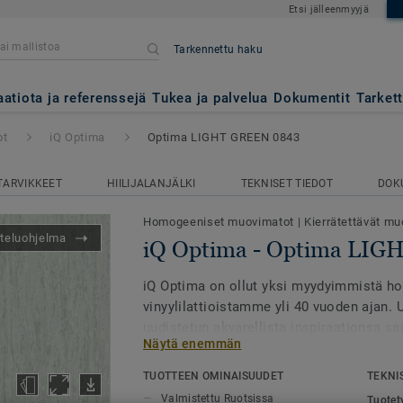
Etsi jälleenmyyjä
Tarkennettu haku
ima LIGHT GREEN 0843
aatiota ja referenssejä
Tukea ja palvelua
Dokumentit
Tarket
ot
iQ Optima
Optima LIGHT GREEN 0843
TARVIKKEET
HIILIJALANJÄLKI
TEKNISET TIEDOT
DOK
Homogeeniset muovimatot
|
Kierrätettävät muo
teluohjelma
iQ Optima - Optima LI
iQ Optima on ollut yksi myydyimmistä h
vinyylilattioistamme yli 40 vuoden ajan. 
uudistetun akvarellista inspiraationsa s
Näytä enemmän
mallistossa on nyt 3 erilaista kuviota ja 
tunnetaan PUR-pinnastaan, joka pidentää
TUOTTEEN OMINAISUUDET
TEKNI
käyttöikää ja kulutuksenkestoa. Lattia o
Valmistettu Ruotsissa
Tuotet