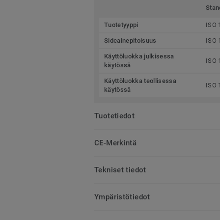
Stan
Tuotetyyppi
ISO 
Sideainepitoisuus
ISO 
Käyttöluokka julkisessa
ISO 
käytössä
Käyttöluokka teollisessa
ISO 
käytössä
Tuotetiedot
CE-Merkintä
Tekniset tiedot
Ympäristötiedot