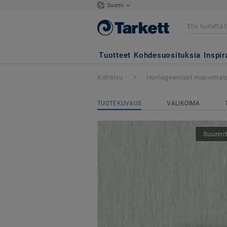
Suomi
iQ Optima
- Opt
Tuotteet
Kohdesuosituksia
Inspir
Kotisivu
Homogeeniset muovimat
TUOTEKUVAUS
VALIKOIMA
Suunnit