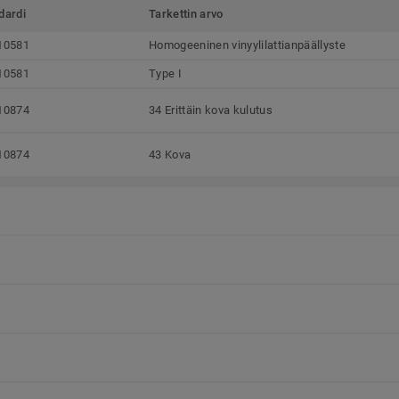
dardi
Tarkettin arvo
10581
Homogeeninen vinyylilattianpäällyste
10581
Type I
10874
34 Erittäin kova kulutus
10874
43 Kova