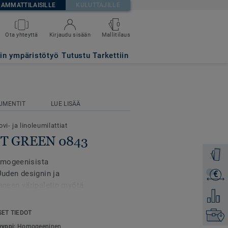
AMMATTILAISILLE
KULUTTAJILLE
0
Mallitilaus
Ota yhteyttä
Kirjaudu sisään
tin ympäristötyö
Tutustu Tarkettiin
UMENTIT
LUE LISÄÄ
vi- ja linoleumilattiat
GHT GREEN 0843
Tilaa ma
omogeenisista
Uuden designin ja
€
Lähetä 
aaneen väripaletin myötä
Lisää ve
55 väriä. iQ Optima
 merkittävästi
SET TIEDOT
Etsi om
n suunniteltu
yyppi:
Homogeeninen