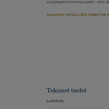
sisäympäristöominaisuudet - eikä des
HALUATKO TIETÄÄ LISÄÄ TARKETTIN I
Tekniset tiedot
Luokittelu