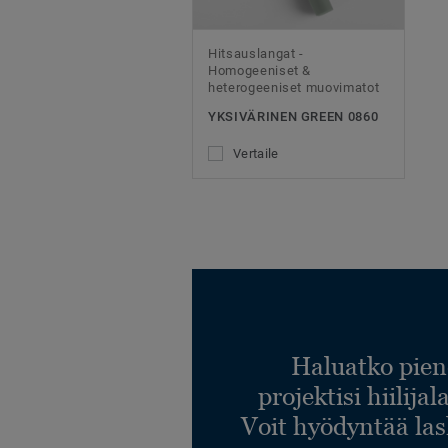
Hitsauslangat -
Homogeeniset &
heterogeeniset muovimatot
YKSIVÄRINEN GREEN 0860
Vertaile
Haluatko pien
projektisi hiilija
Voit hyödyntää l