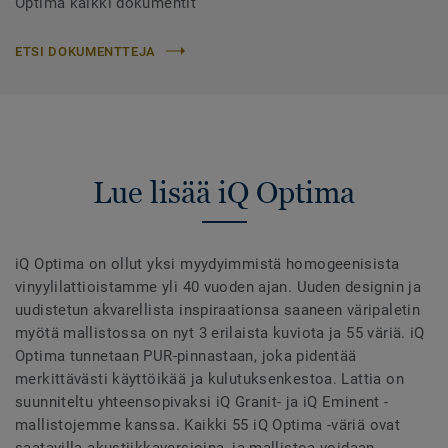
Optima kaikki dokumentit
ETSI DOKUMENTTEJA
Lue lisää iQ Optima
iQ Optima on ollut yksi myydyimmistä homogeenisista
vinyylilattioistamme yli 40 vuoden ajan. Uuden designin ja
uudistetun akvarellista inspiraationsa saaneen väripaletin
myötä mallistossa on nyt 3 erilaista kuviota ja 55 väriä. iQ
Optima tunnetaan PUR-pinnastaan, joka pidentää
merkittävästi käyttöikää ja kulutuksenkestoa. Lattia on
suunniteltu yhteensopivaksi iQ Granit- ja iQ Eminent -
mallistojemme kanssa. Kaikki 55 iQ Optima -väriä ovat
saatavilla akustiikkaversioina, ja mallistoa voidaan