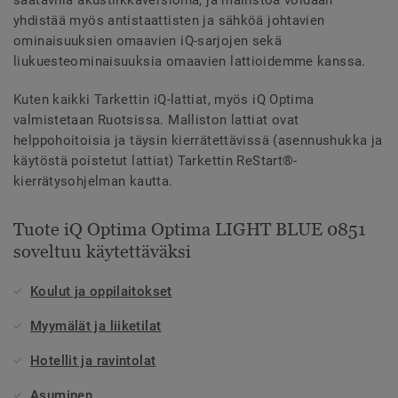
yhdistää myös antistaattisten ja sähköä johtavien
ominaisuuksien omaavien iQ-sarjojen sekä
liukuesteominaisuuksia omaavien lattioidemme kanssa.
Kuten kaikki Tarkettin iQ-lattiat, myös iQ Optima
valmistetaan Ruotsissa. Malliston lattiat ovat
helppohoitoisia ja täysin kierrätettävissä (asennushukka ja
käytöstä poistetut lattiat) Tarkettin ReStart®-
kierrätysohjelman kautta.
Tuote iQ Optima Optima LIGHT BLUE 0851
soveltuu käytettäväksi
Koulut ja oppilaitokset
Myymälät ja liiketilat
Hotellit ja ravintolat
Asuminen