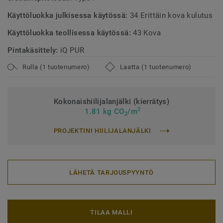
Käyttöluokka julkisessa käytössä:
34 Erittäin kova kulutus
Käyttöluokka teollisessa käytössä:
43 Kova
Pintakäsittely:
iQ PUR
Rulla (1 tuotenumero)
Laatta (1 tuotenumero)
Kokonaishiilijalanjälki (kierrätys)
2
1.81 kg CO
/m
2
PROJEKTINI HIILIJALANJÄLKI
LÄHETÄ TARJOUSPYYNTÖ
TILAA MALLI