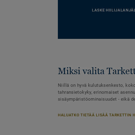
LASKE HIILIJALANJÄ
Miksi valita Tarkett
Niillä on hyvä kulutuksenkesto, kok
tahransietokyky, erinomaiset asennu
sisäympäristöominaisuudet - eikä des
HALUATKO TIETÄÄ LISÄÄ TARKETTIN I