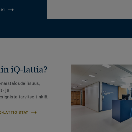
LKI
in iQ-lattia?
onaistaloudellisuus,
s- ja
ignista tarvitse tinkiä.
Q-LATTIOISTA?