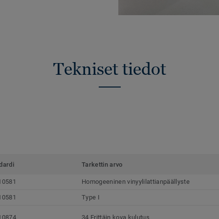
Tekniset tiedot
dardi
Tarkettin arvo
10581
Homogeeninen vinyylilattianpäällyste
10581
Type I
10874
34 Erittäin kova kulutus