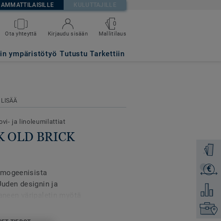
AMMATTILAISILLE
KULUTTAJILLE
0
Mallitilaus
Ota yhteyttä
Kirjaudu sisään
tin ympäristötyö
Tutustu Tarkettiin
 LISÄÄ
vi- ja linoleumilattiat
RK OLD BRICK
Tilaa ma
€
Lähetä 
omogeenisista
Uuden designin ja
Lisää ve
aaneen väripaletin myötä
55 väriä. iQ Optima
Etsi om
 merkittävästi