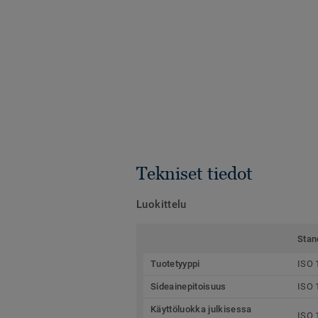
Tekniset tiedot
Luokittelu
Stan
Tuotetyyppi
ISO 
Sideainepitoisuus
ISO 
Käyttöluokka julkisessa
ISO 