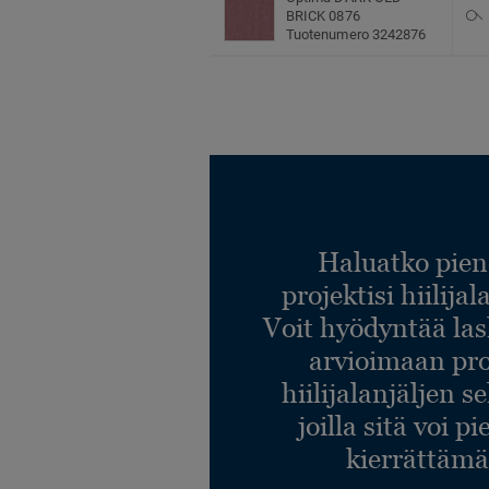
BRICK 0876
Tuotenumero 3242876
Haluatko pien
projektisi hiilija
Voit hyödyntää l
arvioimaan pro
hiilijalanjäljen s
joilla sitä voi p
kierrättämä