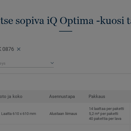
itse sopiva iQ Optima -kuosi t
K 0876
eys
oto ja koko
Asennustapa
Pakkaus
14 laattaa per paketti
Laatta 610 x 610 mm
Alustaan liimaus
5,2 m² per paketti
40 pakettia per lava