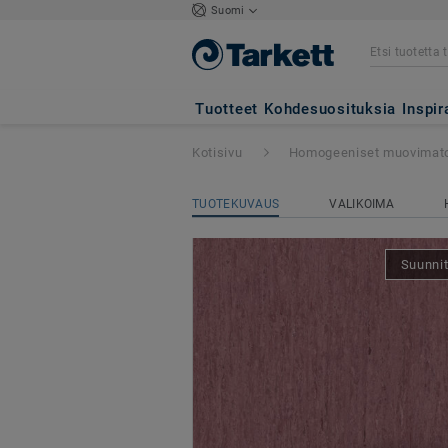
Suomi
iQ Optima
- Opt
Tuotteet
Kohdesuosituksia
Inspir
Kotisivu
Homogeeniset muovimat
TUOTEKUVAUS
VALIKOIMA
Suunnit