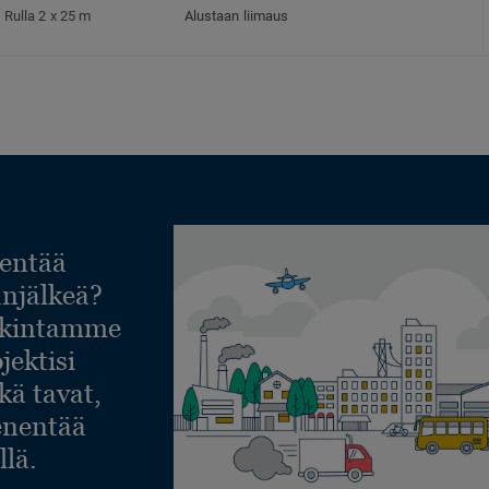
Rulla 2 x 25 m
Alustaan liimaus
entää
lanjälkeä?
askintamme
jektisi
ekä tavat,
ienentää
llä.