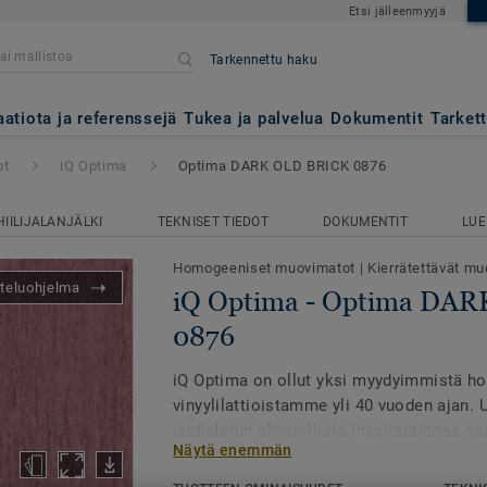
Etsi jälleenmyyjä
Tarkennettu haku
ima DARK OLD BRICK 0876
aatiota ja referenssejä
Tukea ja palvelua
Dokumentit
Tarket
ot
iQ Optima
Optima DARK OLD BRICK 0876
HIILIJALANJÄLKI
TEKNISET TIEDOT
DOKUMENTIT
LUE
Homogeeniset muovimatot
|
Kierrätettävät muo
teluohjelma
iQ Optima - Optima DA
0876
iQ Optima on ollut yksi myydyimmistä h
vinyylilattioistamme yli 40 vuoden ajan. 
uudistetun akvarellista inspiraationsa s
Näytä enemmän
mallistossa on nyt 3 erilaista kuviota ja 
tunnetaan PUR-pinnastaan, joka pidentää