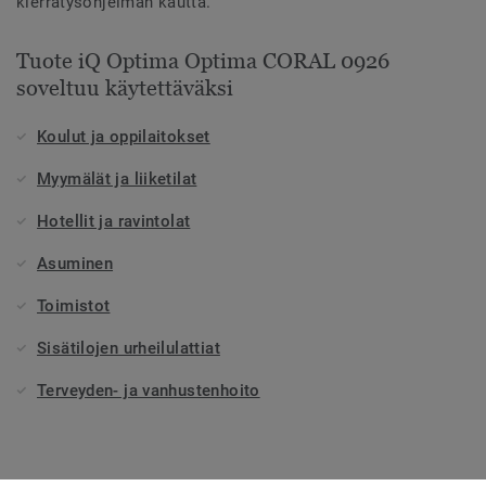
kierrätysohjelman kautta.
Tuote iQ Optima Optima CORAL 0926
soveltuu käytettäväksi
Koulut ja oppilaitokset
Myymälät ja liiketilat
Hotellit ja ravintolat
Asuminen
Toimistot
Sisätilojen urheilulattiat
Terveyden- ja vanhustenhoito