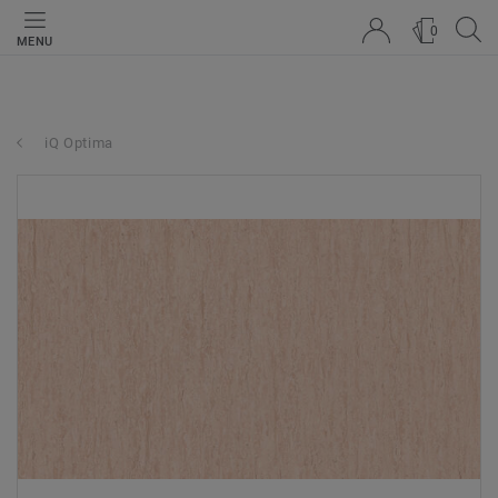
0
MENU
iQ Optima