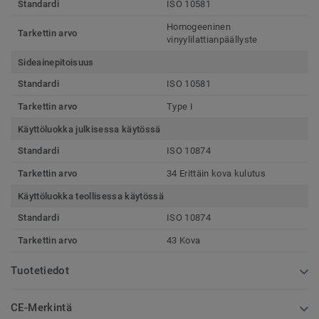
Standardi
ISO 10581
Homogeeninen
Tarkettin arvo
vinyylilattianpäällyste
Sideainepitoisuus
Standardi
ISO 10581
Tarkettin arvo
Type I
Käyttöluokka julkisessa käytössä
Standardi
ISO 10874
Tarkettin arvo
34 Erittäin kova kulutus
Käyttöluokka teollisessa käytössä
Standardi
ISO 10874
Tarkettin arvo
43 Kova
Tuotetiedot
CE-Merkintä