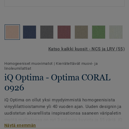
Katso kaikki kuosit - NCS ja LRV (55)
Homogeeniset muovimatot
|
Kierrätettävät muovi- ja
linoleumilattiat
iQ Optima - Optima CORAL
0926
iQ Optima on ollut yksi myydyimmistä homogeenisista
vinyylilattioistamme yli 40 vuoden ajan. Uuden designin ja
uudistetun akvarellista inspiraationsa saaneen väripaletin
myötä mallistossa on nyt 3 erilaista kuviota ja 55 väriä. iQ
Näytä enemmän
Optima tunnetaan PUR-pinnastaan, joka pidentää