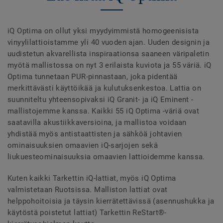
iQ Optima on ollut yksi myydyimmistä homogeenisista
vinyylilattioistamme yli 40 vuoden ajan. Uuden designin ja
uudistetun akvarellista inspiraationsa saaneen väripaletin
myötä mallistossa on nyt 3 erilaista kuviota ja 55 väriä. iQ
Optima tunnetaan PUR-pinnastaan, joka pidentää
merkittävästi käyttöikää ja kulutuksenkestoa. Lattia on
suunniteltu yhteensopivaksi iQ Granit- ja iQ Eminent -
mallistojemme kanssa. Kaikki 55 iQ Optima -väriä ovat
saatavilla akustiikkaversioina, ja mallistoa voidaan
yhdistää myös antistaattisten ja sähköä johtavien
ominaisuuksien omaavien iQ-sarjojen sekä
liukuesteominaisuuksia omaavien lattioidemme kanssa.
Kuten kaikki Tarkettin iQ-lattiat, myös iQ Optima
valmistetaan Ruotsissa. Malliston lattiat ovat
helppohoitoisia ja täysin kierrätettävissä (asennushukka ja
käytöstä poistetut lattiat) Tarkettin ReStart®-