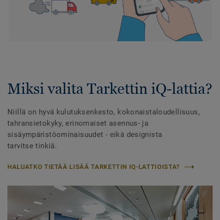
Miksi valita Tarkettin iQ-lattia?
Niillä on hyvä kulutuksenkesto, kokonaistaloudellisuus,
tahransietokyky, erinomaiset asennus- ja
sisäympäristöominaisuudet - eikä designista
tarvitse tinkiä.
HALUATKO TIETÄÄ LISÄÄ TARKETTIN IQ-LATTIOISTA?