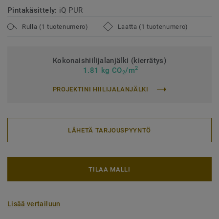
Pintakäsittely:
iQ PUR
Rulla (1 tuotenumero)
Laatta (1 tuotenumero)
Kokonaishiilijalanjälki (kierrätys)
2
1.81 kg CO
/m
2
PROJEKTINI HIILIJALANJÄLKI
LÄHETÄ TARJOUSPYYNTÖ
TILAA MALLI
Lisää vertailuun