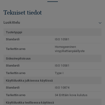
Tekniset tiedot
Luokittelu
Tuotetyyppi
Standardi
ISO 10581
Homogeeninen
Tarkettin arvo
vinyylilattianpäällyste
Sideainepitoisuus
Standardi
ISO 10581
Tarkettin arvo
Type I
Käyttöluokka julkisessa käytössä
Standardi
ISO 10874
Tarkettin arvo
34 Erittäin kova kulutus
Käyttöluokka teollisessa käytössä