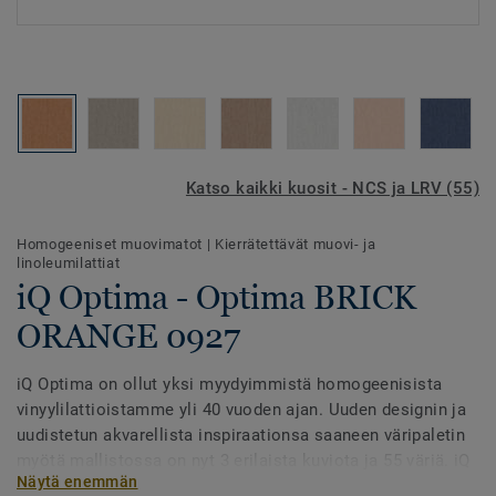
Katso kaikki kuosit - NCS ja LRV (55)
Homogeeniset muovimatot
|
Kierrätettävät muovi- ja
linoleumilattiat
iQ Optima - Optima BRICK
ORANGE 0927
iQ Optima on ollut yksi myydyimmistä homogeenisista
vinyylilattioistamme yli 40 vuoden ajan. Uuden designin ja
uudistetun akvarellista inspiraationsa saaneen väripaletin
myötä mallistossa on nyt 3 erilaista kuviota ja 55 väriä. iQ
Näytä enemmän
Optima tunnetaan PUR-pinnastaan, joka pidentää