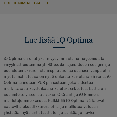
ETSI DOKUMENTTEJA
Lue lisää iQ Optima
iQ Optima on ollut yksi myydyimmistä homogeenisista
vinyylilattioistamme yli 40 vuoden ajan. Uuden designin ja
uudistetun akvarellista inspiraationsa saaneen väripaletin
myötä mallistossa on nyt 3 erilaista kuviota ja 55 väriä. iQ
Optima tunnetaan PUR-pinnastaan, joka pidentää
merkittävästi käyttöikää ja kulutuksenkestoa. Lattia on
suunniteltu yhteensopivaksi iQ Granit- ja iQ Eminent -
mallistojemme kanssa. Kaikki 55 iQ Optima -väriä ovat
saatavilla akustiikkaversioina, ja mallistoa voidaan
yhdistää myös antistaattisten ja sähköä johtavien