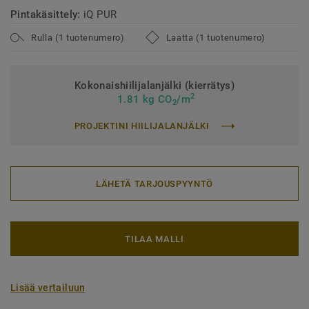
Pintakäsittely:
iQ PUR
Rulla (1 tuotenumero)
Laatta (1 tuotenumero)
Kokonaishiilijalanjälki (kierrätys)
2
1.81 kg CO
/m
2
PROJEKTINI HIILIJALANJÄLKI
LÄHETÄ TARJOUSPYYNTÖ
TILAA MALLI
Lisää vertailuun