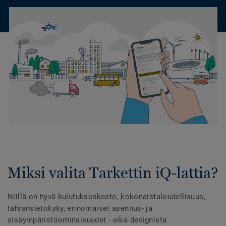
Miksi valita Tarkettin iQ-lattia?
Niillä on hyvä kulutuksenkesto, kokonaistaloudellisuus,
tahransietokyky, erinomaiset asennus- ja
sisäympäristöominaisuudet - eikä designista