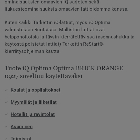
ominaisuuksien omaavien iQ-sarjojen sekä
liukuesteominaisuuksia omaavien lattioidemme kanssa.
Kuten kaikki Tarkettin iQ-lattiat, myös iQ Optima
valmistetaan Ruotsissa. Malliston lattiat ovat
helppohoitoisia ja täysin kierrätettävissä (asennushukka ja
käytöstä poistetut lattiat) Tarkettin ReStart®-
kierrätysohjelman kautta.
Tuote iQ Optima Optima BRICK ORANGE
0927 soveltuu käytettäväksi
Koulut ja oppilaitokset
Myymälät ja liiketilat
Hotellit ja ravintolat
Asuminen
Toimistot