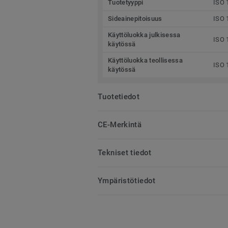
Tuotetyyppi
ISO 
Sideainepitoisuus
ISO 
Käyttöluokka julkisessa
ISO 
käytössä
Käyttöluokka teollisessa
ISO 
käytössä
Tuotetiedot
CE-Merkintä
Tekniset tiedot
Ympäristötiedot