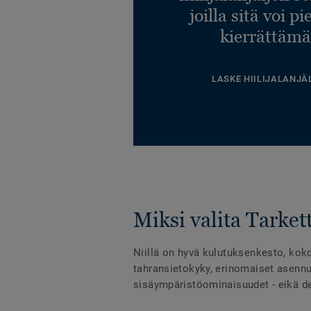
joilla sitä voi p
kierrättämä
LASKE HIILIJALANJÄ
Miksi valita Tarkett
Niillä on hyvä kulutuksenkesto, kok
tahransietokyky, erinomaiset asennu
sisäympäristöominaisuudet - eikä des