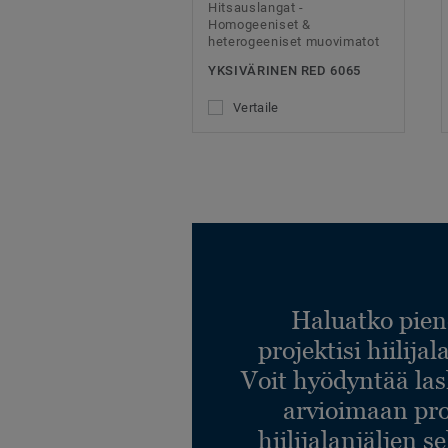
Hitsauslangat -
Homogeeniset &
heterogeeniset muovimatot
YKSIVÄRINEN RED 6065
Vertaile
Haluatko pien
projektisi hiilija
Voit hyödyntää l
arvioimaan pro
hiilijalanjäljen s