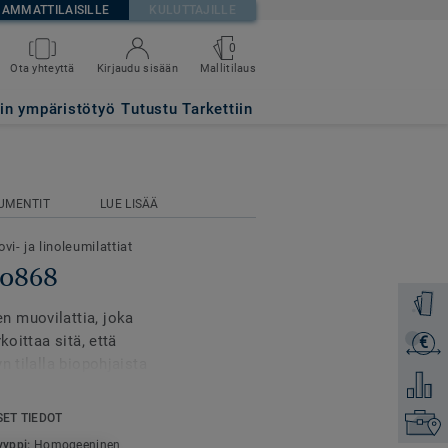
AMMATTILAISILLE
KULUTTAJILLE
0
Mallitilaus
Ota yhteyttä
Kirjaudu sisään
tin ympäristötyö
Tutustu Tarkettiin
UMENTIT
LUE LISÄÄ
vi- ja linoleumilattiat
 0868
Tilaa ma
n muovilattia, joka
koittaa sitä, että
€
Lähetä 
n tilalla biopohjaista
Lisää ve
ukaisesti
.
nemmät
perinteisiin
SET TIEDOT
Etsi om
a ja jokainen asennettu
yyppi:
Homogeeninen