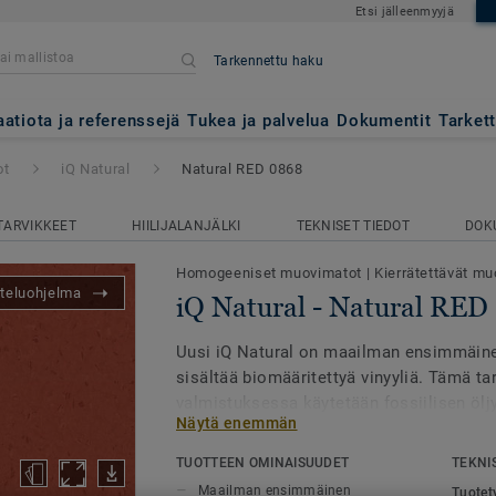
Etsi jälleenmyyjä
Tarkennettu haku
ral RED 0868
aatiota ja referenssejä
Tukea ja palvelua
Dokumentit
Tarket
ot
iQ Natural
Natural RED 0868
TARVIKKEET
HIILIJALANJÄLKI
TEKNISET TIEDOT
DOK
Homogeeniset muovimatot
|
Kierrätettävät muo
teluohjelma
iQ Natural - Natural RED
Uusi iQ Natural on maailman ensimmäine
sisältää biomääritettyä vinyyliä. Tämä tar
valmistuksessa käytetään fossiilisen öljy
Näytä enemmän
raaka-ainetta
massataseen periaatteen m
Kasvihuonekaasupäästöt ovat
60 % pie
TUOTTEEN OMINAISUUDET
TEKNI
homogeenisiin vinyylilattioihin verrattun
Maailman ensimmäinen
Tuotet