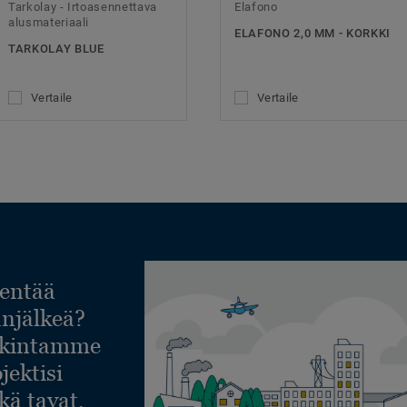
Tarkolay - Irtoasennettava
Elafono
alusmateriaali
ELAFONO 2,0 MM - KORKKI
TARKOLAY BLUE
Vertaile
Vertaile
entää
lanjälkeä?
askintamme
jektisi
ekä tavat,