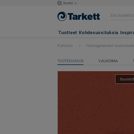
Suomi
iQ Natural
- Natu
Tuotteet
Kohdesuosituksia
Inspir
Kotisivu
Homogeeniset muovimat
TUOTEKUVAUS
VALIKOIMA
Suunnit