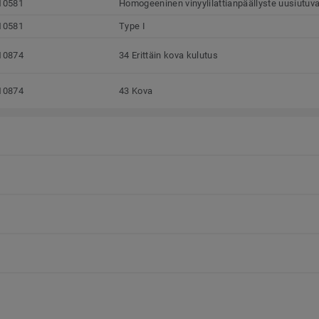
10581
Homogeeninen vinyylilattianpäällyste uusiutuva
10581
Type I
10874
34 Erittäin kova kulutus
10874
43 Kova