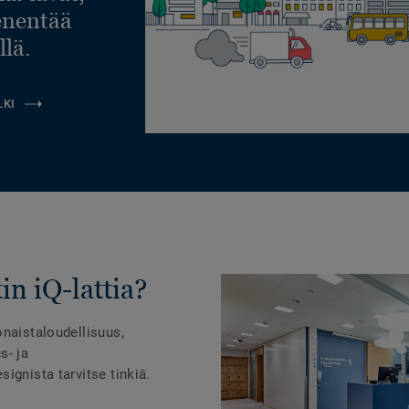
ienentää
llä.
LKI
in iQ-lattia?
onaistaloudellisuus,
s- ja
ignista tarvitse tinkiä.