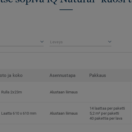
Leveys
oto ja koko
Asennustapa
Pakkaus
Rulla 2x23m
Alustaan liimaus
14 laattaa per paketti
Laatta 610 x 610 mm
Alustaan liimaus
5,2 m² per paketti
40 pakettia per lava