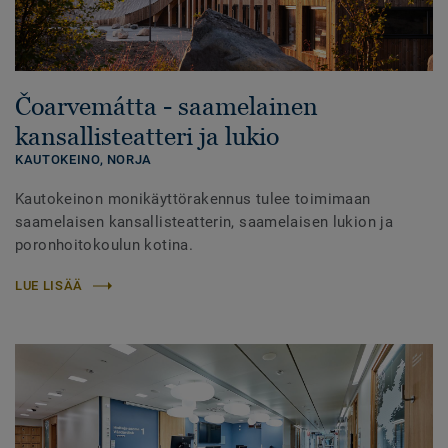
Čoarvemátta - saamelainen
kansallisteatteri ja lukio
KAUTOKEINO,
NORJA
Kautokeinon monikäyttörakennus tulee toimimaan
saamelaisen kansallisteatterin, saamelaisen lukion ja
poronhoitokoulun kotina.
LUE LISÄÄ