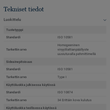
Tekniset tiedot
Luokittelu
Tuotetyyppi
Standardi
ISO 10581
Homogeeninen
Tarkettin arvo
vinyylilattianpäällyste
uusiutuvalla pehmittimellä
Sideainepitoisuus
Standardi
ISO 10581
Tarkettin arvo
Type I
Käyttöluokka julkisessa käytössä
Standardi
ISO 10874
Tarkettin arvo
34 Erittäin kova kulutus
Käyttöluokka teollisessa käytössä