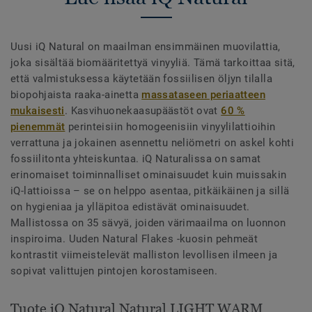
Uusi iQ Natural on maailman ensimmäinen muovilattia,
joka sisältää biomääritettyä vinyyliä. Tämä tarkoittaa sitä,
että valmistuksessa käytetään fossiilisen öljyn tilalla
biopohjaista raaka-ainetta
massataseen periaatteen
mukaisesti
. Kasvihuonekaasupäästöt ovat
60 %
pienemmät
perinteisiin homogeenisiin vinyylilattioihin
verrattuna ja jokainen asennettu neliömetri on askel kohti
fossiilitonta yhteiskuntaa. iQ Naturalissa on samat
erinomaiset toiminnalliset ominaisuudet kuin muissakin
iQ-lattioissa – se on helppo asentaa, pitkäikäinen ja sillä
on hygieniaa ja ylläpitoa edistävät ominaisuudet.
Mallistossa on 35 sävyä, joiden värimaailma on luonnon
inspiroima. Uuden Natural Flakes -kuosin pehmeät
kontrastit viimeistelevät malliston levollisen ilmeen ja
sopivat valittujen pintojen korostamiseen.
Tuote iQ Natural Natural LIGHT WARM