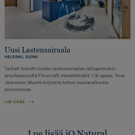
Uusi Lastensairaala
HELSINKI,
SUOMI
Tarkett toteutti Uuden lastensairaalan lattiapintoihin
ainutlaatuisella Floorcraft menetelmällä 118 upeaa, Tove
Janssonin Muumi-kirjoista tuttua mustavalkoista
piirroskuvaa.
LUE LISÄÄ
Lue lisää iQ Natural