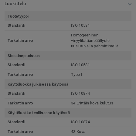
Luokittelu
Tuotetyyppi
Standardi
ISO 10581
Homogeeninen
Tarkettin arvo
vinyylilattianpäällyste
uusiutuvalla pehmittimellä
Sideainepitoisuus
Standardi
ISO 10581
Tarkettin arvo
Type I
Käyttöluokka julkisessa käytössä
Standardi
ISO 10874
Tarkettin arvo
34 Erittäin kova kulutus
Käyttöluokka teollisessa käytössä
Standardi
ISO 10874
Tarkettin arvo
43 Kova