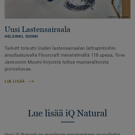
Uusi Lastensairaala
HELSINKI,
SUOMI
Tarkett toteutti Uuden lastensairaalan lattiapintoihin
ainutlaatuisella Floorcraft menetelmällä 118 upeaa, Tove
Janssonin Muumi-kirjoista tuttua mustavalkoista
piirroskuvaa.
LUE LISÄÄ
Lue lisää iQ Natural
Uusi iQ Natural on maailman ensimmäinen muovilattia,