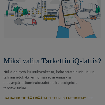
Miksi valita Tarkettin iQ-lattia?
Niillä on hyvä kulutuksenkesto, kokonaistaloudellisuus,
tahransietokyky, erinomaiset asennus- ja
sisäympäristöominaisuudet - eikä designista
tarvitse tinkiä.
HALUATKO TIETÄÄ LISÄÄ TARKETTIN IQ-LATTIOISTA?