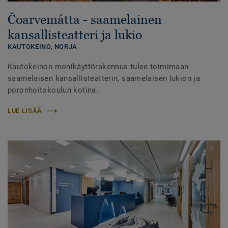
Čoarvemátta - saamelainen
kansallisteatteri ja lukio
KAUTOKEINO,
NORJA
Kautokeinon monikäyttörakennus tulee toimimaan
saamelaisen kansallisteatterin, saamelaisen lukion ja
poronhoitokoulun kotina.
LUE LISÄÄ