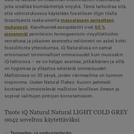
joka sisältää biomääritettyä vinyyliä. Tämä tarkoittaa sitä,
että valmistuksessa käytetään fossiilisen öljyn tilalla
biopohjaista raaka-ainetta
massataseen periaatteen
mukaisesti
. Kasvihuonekaasupäästöt ovat
60 %
pienemmät
perinteisiin homogeenisiin vinyylilattioihin
verrattuna ja jokainen asennettu neliömetri on askel kohti
fossiilitonta yhteiskuntaa. iQ Naturalissa on samat
erinomaiset toiminnalliset ominaisuudet kuin muissakin
iQ-lattioissa – se on helppo asentaa, pitkäikäinen ja sillä
on hygieniaa ja ylläpitoa edistävät ominaisuudet.
Mallistossa on 35 sävyä, joiden värimaailma on luonnon
inspiroima. Uuden Natural Flakes -kuosin pehmeät
kontrastit viimeistelevät malliston levollisen ilmeen ja
sopivat valittujen pintojen korostamiseen.
Tuote iQ Natural Natural LIGHT COLD GREY
0042 soveltuu käytettäväksi
Terveyden- ja vanhustenhoito