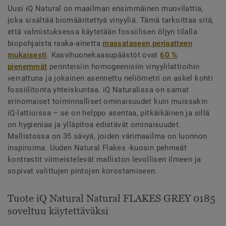
Uusi iQ Natural on maailman ensimmäinen muovilattia,
joka sisältää biomääritettyä vinyyliä. Tämä tarkoittaa sitä,
että valmistuksessa käytetään fossiilisen öljyn tilalla
biopohjaista raaka-ainetta
massataseen periaatteen
mukaisesti
. Kasvihuonekaasupäästöt ovat
60 %
pienemmät
perinteisiin homogeenisiin vinyylilattioihin
verrattuna ja jokainen asennettu neliömetri on askel kohti
fossiilitonta yhteiskuntaa. iQ Naturalissa on samat
erinomaiset toiminnalliset ominaisuudet kuin muissakin
iQ-lattioissa – se on helppo asentaa, pitkäikäinen ja sillä
on hygieniaa ja ylläpitoa edistävät ominaisuudet.
Mallistossa on 35 sävyä, joiden värimaailma on luonnon
inspiroima. Uuden Natural Flakes -kuosin pehmeät
kontrastit viimeistelevät malliston levollisen ilmeen ja
sopivat valittujen pintojen korostamiseen.
Tuote iQ Natural Natural FLAKES GREY 0185
soveltuu käytettäväksi