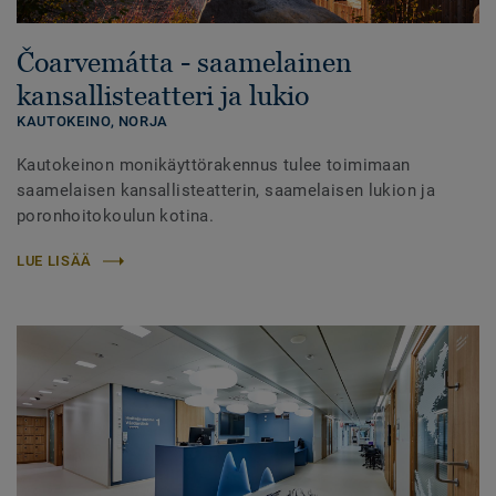
Čoarvemátta - saamelainen
kansallisteatteri ja lukio
KAUTOKEINO,
NORJA
Kautokeinon monikäyttörakennus tulee toimimaan
saamelaisen kansallisteatterin, saamelaisen lukion ja
poronhoitokoulun kotina.
LUE LISÄÄ