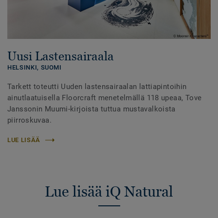
Uusi Lastensairaala
HELSINKI,
SUOMI
Tarkett toteutti Uuden lastensairaalan lattiapintoihin
ainutlaatuisella Floorcraft menetelmällä 118 upeaa, Tove
Janssonin Muumi-kirjoista tuttua mustavalkoista
piirroskuvaa.
LUE LISÄÄ
Lue lisää iQ Natural