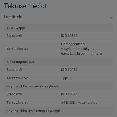
Tekniset tiedot
Luokittelu
Tuotetyyppi
Standardi
ISO 10581
Homogeeninen
Tarkettin arvo
vinyylilattianpäällyste
uusiutuvalla pehmittimellä
Sideainepitoisuus
Standardi
ISO 10581
Tarkettin arvo
Type I
Käyttöluokka julkisessa käytössä
Standardi
ISO 10874
Tarkettin arvo
34 Erittäin kova kulutus
Käyttöluokka teollisessa käytössä