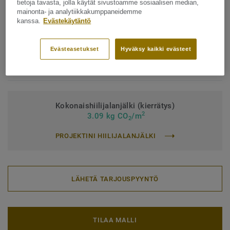
tietoja tavasta, jolla käytät sivustoamme sosiaalisen median,
mainonta- ja analytiikkakumppaneidemme
Käyttöluokka julkisessa käytössä:
34 Erittäin kova kulutus
kanssa.
Evästekäytäntö
Käyttöluokka teollisessa käytössä:
43 Kova
Evästeasetukset
Hyväksy kaikki evästeet
Pintakäsittely:
iQ PUR
Rulla (1 tuotenumero)
Laatta (1 tuotenumero)
Kokonaishiilijalanjälki (kierrätys)
2
3.09 kg CO
/m
2
PROJEKTINI HIILIJALANJÄLKI
LÄHETÄ TARJOUSPYYNTÖ
TILAA MALLI