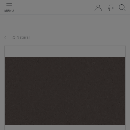
0
MENU
iQ Natural