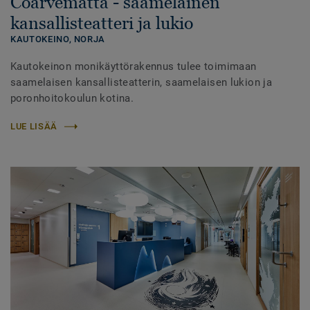
Čoarvemátta - saamelainen
kansallisteatteri ja lukio
KAUTOKEINO,
NORJA
Kautokeinon monikäyttörakennus tulee toimimaan
saamelaisen kansallisteatterin, saamelaisen lukion ja
poronhoitokoulun kotina.
LUE LISÄÄ