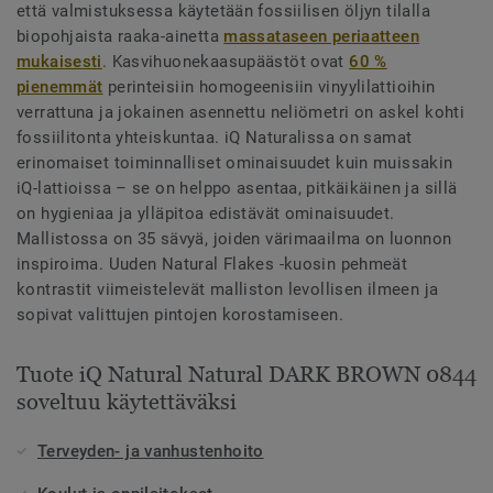
että valmistuksessa käytetään fossiilisen öljyn tilalla
biopohjaista raaka-ainetta
massataseen periaatteen
mukaisesti
. Kasvihuonekaasupäästöt ovat
60 %
pienemmät
perinteisiin homogeenisiin vinyylilattioihin
verrattuna ja jokainen asennettu neliömetri on askel kohti
fossiilitonta yhteiskuntaa. iQ Naturalissa on samat
erinomaiset toiminnalliset ominaisuudet kuin muissakin
iQ-lattioissa – se on helppo asentaa, pitkäikäinen ja sillä
on hygieniaa ja ylläpitoa edistävät ominaisuudet.
Mallistossa on 35 sävyä, joiden värimaailma on luonnon
inspiroima. Uuden Natural Flakes -kuosin pehmeät
kontrastit viimeistelevät malliston levollisen ilmeen ja
sopivat valittujen pintojen korostamiseen.
Tuote iQ Natural Natural DARK BROWN 0844
soveltuu käytettäväksi
Terveyden- ja vanhustenhoito