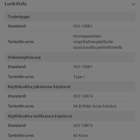
Luokittelu
Tuotetyyppi
Standardi
ISO 10581
Homogeeninen
Tarkettin arvo
vinyylilattianpäällyste
uusiutuvalla pehmittimellä
Sideainepitoisuus
Standardi
ISO 10581
Tarkettin arvo
Type I
Käyttöluokka julkisessa käytössä
Standardi
ISO 10874
Tarkettin arvo
34 Erittäin kova kulutus
Käyttöluokka teollisessa käytössä
Standardi
ISO 10874
Tarkettin arvo
43 Kova