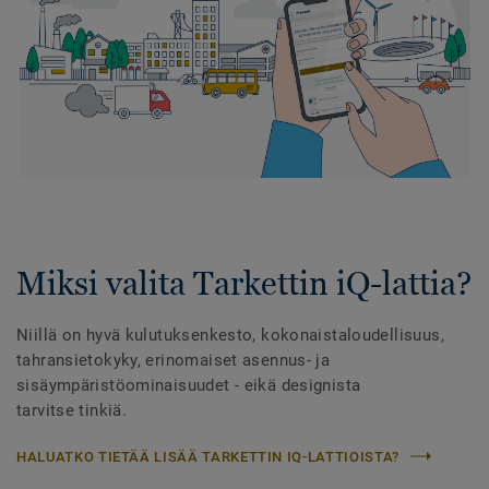
Miksi valita Tarkettin iQ-lattia?
Niillä on hyvä kulutuksenkesto, kokonaistaloudellisuus,
tahransietokyky, erinomaiset asennus- ja
sisäympäristöominaisuudet - eikä designista
tarvitse tinkiä.
HALUATKO TIETÄÄ LISÄÄ TARKETTIN IQ-LATTIOISTA?