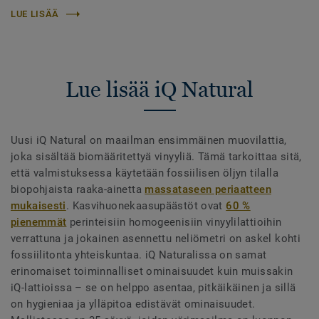
LUE LISÄÄ
Lue lisää iQ Natural
Uusi iQ Natural on maailman ensimmäinen muovilattia,
joka sisältää biomääritettyä vinyyliä. Tämä tarkoittaa sitä,
että valmistuksessa käytetään fossiilisen öljyn tilalla
biopohjaista raaka-ainetta
massataseen periaatteen
mukaisesti
. Kasvihuonekaasupäästöt ovat
60 %
pienemmät
perinteisiin homogeenisiin vinyylilattioihin
verrattuna ja jokainen asennettu neliömetri on askel kohti
fossiilitonta yhteiskuntaa. iQ Naturalissa on samat
erinomaiset toiminnalliset ominaisuudet kuin muissakin
iQ-lattioissa – se on helppo asentaa, pitkäikäinen ja sillä
on hygieniaa ja ylläpitoa edistävät ominaisuudet.