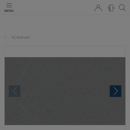
0
MENU
iQ Natural