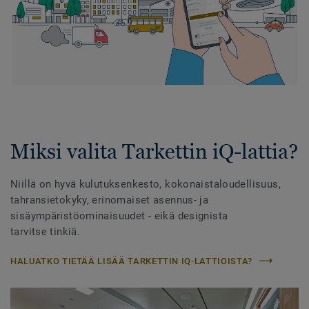
Miksi valita Tarkettin iQ-lattia?
Niillä on hyvä kulutuksenkesto, kokonaistaloudellisuus,
tahransietokyky, erinomaiset asennus- ja
sisäympäristöominaisuudet - eikä designista
tarvitse tinkiä.
HALUATKO TIETÄÄ LISÄÄ TARKETTIN IQ-LATTIOISTA?