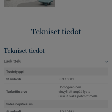
Tekniset tiedot
Tekniset tiedot
Luokittelu
Tuotetyyppi
Standardi
ISO 10581
Homogeeninen
Tarkettin arvo
vinyylilattianpäällyste
uusiutuvalla pehmittimellä
Sideainepitoisuus
Standardi
ISO 10581