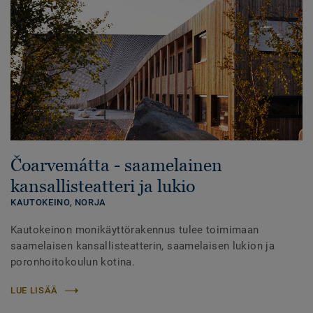
Čoarvemátta - saamelainen
kansallisteatteri ja lukio
KAUTOKEINO,
NORJA
Kautokeinon monikäyttörakennus tulee toimimaan
saamelaisen kansallisteatterin, saamelaisen lukion ja
poronhoitokoulun kotina.
LUE LISÄÄ