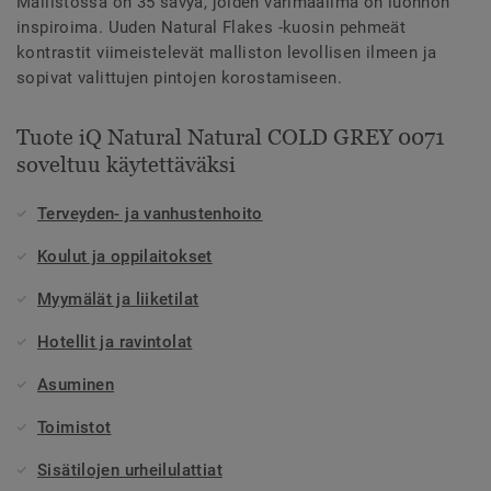
Mallistossa on 35 sävyä, joiden värimaailma on luonnon
inspiroima. Uuden Natural Flakes -kuosin pehmeät
kontrastit viimeistelevät malliston levollisen ilmeen ja
sopivat valittujen pintojen korostamiseen.
Tuote iQ Natural Natural COLD GREY 0071
soveltuu käytettäväksi
Terveyden- ja vanhustenhoito
Koulut ja oppilaitokset
Myymälät ja liiketilat
Hotellit ja ravintolat
Asuminen
Toimistot
Sisätilojen urheilulattiat