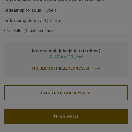
Käyttöluokka teollisessa käytössä:
42 Normaali
Sideainepitoisuus:
Type II
Kokonaispaksuus:
3,50 mm
Rulla (1 tuotenumero)
Kokonaishiilijalanjälki (kierrätys)
2
8.43 kg CO
/m
2
PROJEKTINI HIILIJALANJÄLKI
LÄHETÄ TARJOUSPYYNTÖ
TILAA MALLI