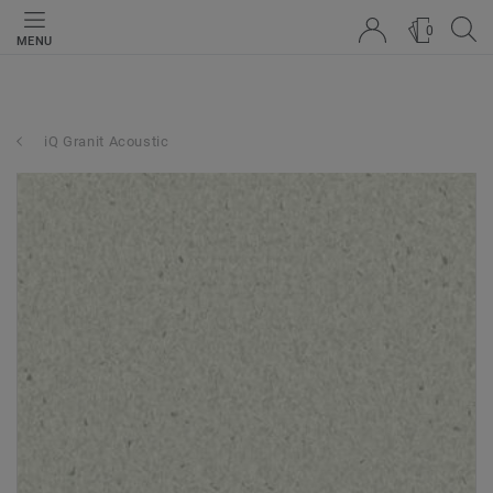
0
MENU
iQ Granit Acoustic