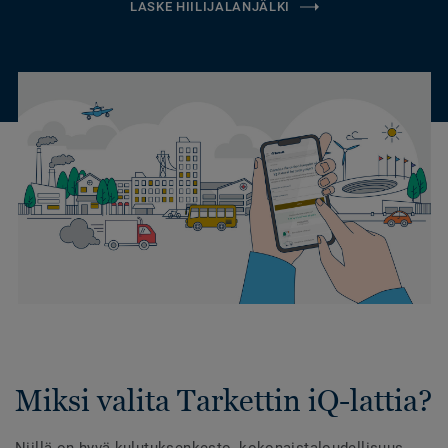
LASKE HIILIJALANJÄLKI
Miksi valita Tarkettin iQ-lattia?