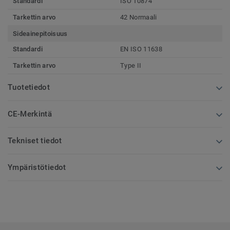
Standardi
ISO 10874
Tarkettin arvo
42 Normaali
Sideainepitoisuus
Standardi
EN ISO 11638
Tarkettin arvo
Type II
Tuotetiedot
CE-Merkintä
Tekniset tiedot
Ympäristötiedot