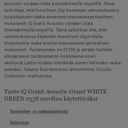
Acoustic voidaan tilata biomääritetyllä vinyylillä. Tämä
tarkoittaa, että fossiilinen öljy korvataan valmistuksessa
biopohjaiseen raaka-aineeseen massataseperiaatteen
mukaisesti.iQ Granit Acoustic voidaan tilata
biomääritetyllä vinyylillä. Tämä tarkoittaa sitä, että
valmistuksessa käytetään fossiilisen öljyn tilalla
biopohjaista raaka-ainetta massataseen periaatteen
mukaisesti. Tuotenumero on 21156 ja perään lisätään
alkuperäisen tuotenumeron kolminumeroinen
värikoodi.Lattia voidaan kierrättää uusien lattioiden raaka-
aineeksi. Tutustu kierrätettäviin lattioihimme Circular
Collection -mallistossa.
Tuote iQ Granit Acoustic Granit WHITE
GREEN 0338 soveltuu käytettäväksi
Terveyden- ja vanhustenhoito
Toimistot