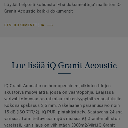
Löydät helposti kohdasta 'Etsi dokumentteja' malliston iQ
Granit Acoustic kaikki dokumentit
ETSI DOKUMENTTEJA
Lue lisää iQ Granit Acoustic
iQ Granit Acoustic on homogeeninen julkisten tilojen
akustoiva muovilattia, jossa on vaahtopohja. Laajassa
värivalikoimassa on ratkaisu kaikentyyppisiin sisustuksiin.
Kokonaispaksuus 3,5 mm. Askeläänen parannusarvo noin
15 dB (ISO 717/2). iQ PUR -pintakäsittely. Saatavana 24:ssä
värissä. Toimitettavissa myös muissa iQ Granit-malliston
väreissä, kun tilaus on vähintään 3000m2/väri.iQ Granit