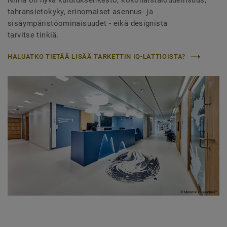
Niillä on hyvä kulutuksenkesto, kokonaistaloudellisuus,
tahransietokyky, erinomaiset asennus- ja
sisäympäristöominaisuudet - eikä designista
tarvitse tinkiä.
HALUATKO TIETÄÄ LISÄÄ TARKETTIN IQ-LATTIOISTA?