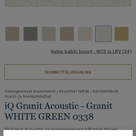
Katso kaikki kuosit - NCS ja LRV (24)
SUUNNITTELUOHJELMA
Homogeeniset muovimatot
|
Akustiset lattiat
|
Kierrätettävät
muovi- ja linoleumilattiat
iQ Granit Acoustic - Granit
WHITE GREEN 0338
iQ Granit Acoustic on homogeeninen julkisten tilojen