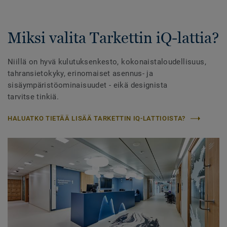
Miksi valita Tarkettin iQ-lattia?
Niillä on hyvä kulutuksenkesto, kokonaistaloudellisuus,
tahransietokyky, erinomaiset asennus- ja
sisäympäristöominaisuudet - eikä designista
tarvitse tinkiä.
HALUATKO TIETÄÄ LISÄÄ TARKETTIN IQ-LATTIOISTA?