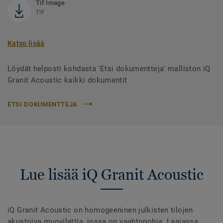
Tif Image
TIF
Katso lisää
Löydät helposti kohdasta 'Etsi dokumentteja' malliston iQ
Granit Acoustic kaikki dokumentit
ETSI DOKUMENTTEJA
Lue lisää iQ Granit Acoustic
iQ Granit Acoustic on homogeeninen julkisten tilojen
akustoiva muovilattia, jossa on vaahtopohja. Laajassa