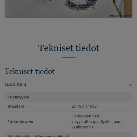
Tekniset tiedot
Tekniset tiedot
Luokittelu
Tuotetyyppi
Standardi
EN ISO 11638
Homogeeninen
Tarkettin arvo
vinyylilattianpäällyste, jossa
vaahtopohja
Käyttöluokka julkisessa käytössä