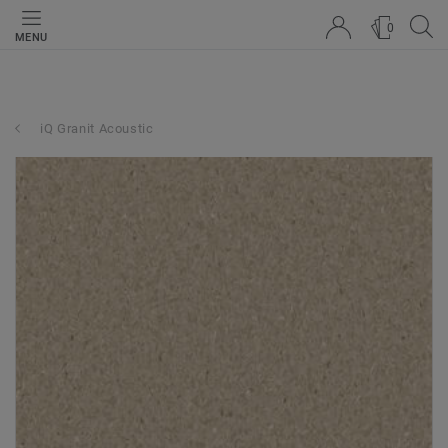
0
MENU
iQ Granit Acoustic