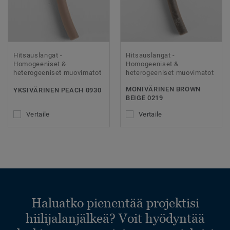
Hitsauslangat -
Hitsauslangat -
Homogeeniset &
Homogeeniset &
heterogeeniset muovimatot
heterogeeniset muovimatot
MONIVÄRINEN BROWN
YKSIVÄRINEN PEACH 0930
BEIGE 0219
Vertaile
Vertaile
Haluatko pienentää projektisi
hiilijalanjälkeä? Voit hyödyntää