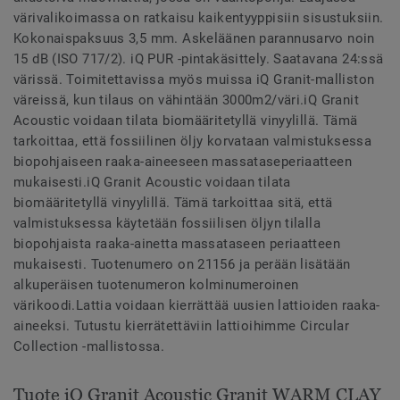
värivalikoimassa on ratkaisu kaikentyyppisiin sisustuksiin.
Kokonaispaksuus 3,5 mm. Askeläänen parannusarvo noin
15 dB (ISO 717/2). iQ PUR -pintakäsittely. Saatavana 24:ssä
värissä. Toimitettavissa myös muissa iQ Granit-malliston
väreissä, kun tilaus on vähintään 3000m2/väri.iQ Granit
Acoustic voidaan tilata biomääritetyllä vinyylillä. Tämä
tarkoittaa, että fossiilinen öljy korvataan valmistuksessa
biopohjaiseen raaka-aineeseen massataseperiaatteen
mukaisesti.iQ Granit Acoustic voidaan tilata
biomääritetyllä vinyylillä. Tämä tarkoittaa sitä, että
valmistuksessa käytetään fossiilisen öljyn tilalla
biopohjaista raaka-ainetta massataseen periaatteen
mukaisesti. Tuotenumero on 21156 ja perään lisätään
alkuperäisen tuotenumeron kolminumeroinen
värikoodi.Lattia voidaan kierrättää uusien lattioiden raaka-
aineeksi. Tutustu kierrätettäviin lattioihimme Circular
Collection -mallistossa.
Tuote iQ Granit Acoustic Granit WARM CLAY