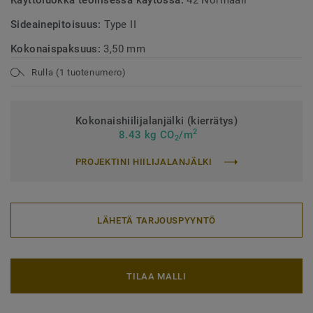
Käyttöluokka teollisessa käytössä:
42 Normaali
Sideainepitoisuus:
Type II
Kokonaispaksuus:
3,50 mm
Rulla (1 tuotenumero)
Kokonaishiilijalanjälki (kierrätys)
2
8.43 kg CO
/m
2
PROJEKTINI HIILIJALANJÄLKI
LÄHETÄ TARJOUSPYYNTÖ
TILAA MALLI