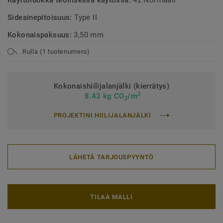
Käyttöluokka teollisessa käytössä:
42 Normaali
Sideainepitoisuus:
Type II
Kokonaispaksuus:
3,50 mm
Rulla (1 tuotenumero)
Kokonaishiilijalanjälki (kierrätys)
2
8.43 kg CO
/m
2
PROJEKTINI HIILIJALANJÄLKI
LÄHETÄ TARJOUSPYYNTÖ
TILAA MALLI