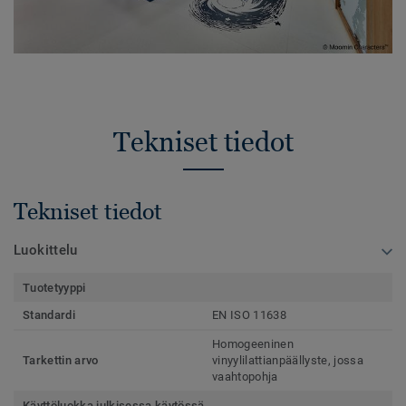
Tekniset tiedot
Tekniset tiedot
Luokittelu
Tuotetyyppi
Standardi
EN ISO 11638
Homogeeninen
Tarkettin arvo
vinyylilattianpäällyste, jossa
vaahtopohja
Käyttöluokka julkisessa käytössä