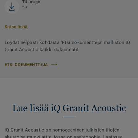
Tif Image
TIF
Katso lisää
Löydät helposti kohdasta 'Etsi dokumentteja' malliston iQ
Granit Acoustic kaikki dokumentit
ETSI DOKUMENTTEJA
Lue lisää iQ Granit Acoustic
iQ Granit Acoustic on homogeeninen julkisten tilojen
akustoiva muovilattia, jossa on vaahtopohja. Laajassa