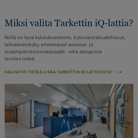
Miksi valita Tarkettin iQ-lattia?
Niillä on hyvä kulutuksenkesto, kokonaistaloudellisuus,
tahransietokyky, erinomaiset asennus- ja
sisäympäristöominaisuudet - eikä designista
tarvitse tinkiä.
HALUATKO TIETÄÄ LISÄÄ TARKETTIN IQ-LATTIOISTA?