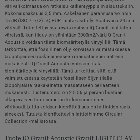
värivalikoimassa on ratkaisu kaikentyyppisiin sisustuksiin.
Kokonaispaksuus 3,5 mm. Askeläänen parannusarvo noin
15 dB (ISO 717/2). iQ PUR -pintakäsittely. Saatavana 24:ssä
värissä. Toimitettavissa myös muissa iQ Granit-malliston
väreissä, kun tilaus on vähintään 3000m2/väri.iQ Granit
Acoustic voidaan tilata biomääritetyllä vinyylillä. Tämä
tarkoittaa, että fossiilinen öljy korvataan valmistuksessa
biopohjaiseen raaka-aineeseen massataseperiaatteen
mukaisesti.iQ Granit Acoustic voidaan tilata
biomääritetyllä vinyylillä. Tämä tarkoittaa sitä, että
valmistuksessa käytetään fossiilisen öljyn tilalla
biopohjaista raaka-ainetta massataseen periaatteen
mukaisesti. Tuotenumero on 21156 ja perään lisätään
alkuperäisen tuotenumeron kolminumeroinen
värikoodi.Lattia voidaan kierrättää uusien lattioiden raaka-
aineeksi. Tutustu kierrätettäviin lattioihimme Circular
Collection -mallistossa.
Tuote iQ Granit Acoustic Granit LIGHT CLAY