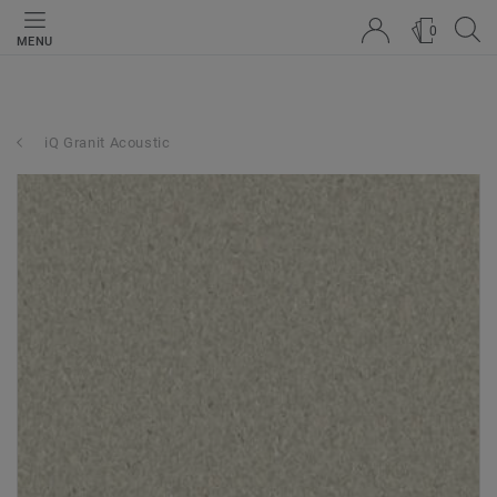
0
MENU
iQ Granit Acoustic