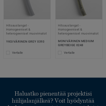
Hitsauslangat -
Hitsauslangat -
Homogeeniset &
Homogeeniset &
heterogeeniset muovimatot
heterogeeniset muovimatot
MONIVÄRINEN MEDIUM
YKSIVÄRINEN GREY 0393
GREYBEIGE 0248
Vertaile
Vertaile
Haluatko pienentää projektisi
hiilijalanjälkeä? Voit hyödyntää