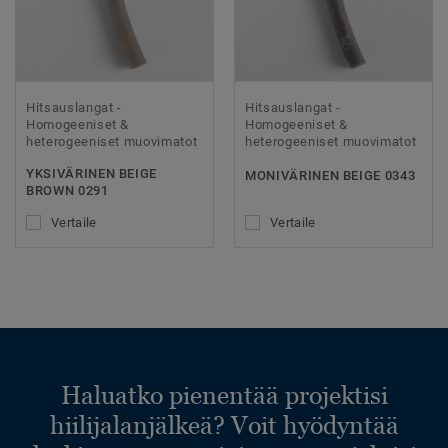
Hitsauslangat -
Hitsauslangat -
Homogeeniset &
Homogeeniset &
heterogeeniset muovimatot
heterogeeniset muovimatot
YKSIVÄRINEN BEIGE
MONIVÄRINEN BEIGE 0343
BROWN 0291
Vertaile
Vertaile
Haluatko pienentää projektisi
hiilijalanjälkeä? Voit hyödyntää