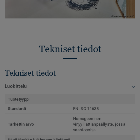
Tekniset tiedot
Tekniset tiedot
Luokittelu
Tuotetyyppi
Standardi
EN ISO 11638
Homogeeninen
Tarkettin arvo
vinyylilattianpäällyste, jossa
vaahtopohja
Käyttöluokka julkisessa käytössä