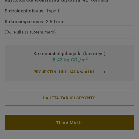
Käyttöluokka teollisessa käytössä:
42 Normaali
Sideainepitoisuus:
Type II
Kokonaispaksuus:
3,50 mm
Rulla (1 tuotenumero)
Kokonaishiilijalanjälki (kierrätys)
2
8.43 kg CO
/m
2
PROJEKTINI HIILIJALANJÄLKI
LÄHETÄ TARJOUSPYYNTÖ
TILAA MALLI