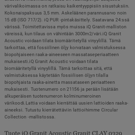
värivalikoimassa on ratkaisu kaikentyyppisiin sisustuksiin.
Kokonaispaksuus 3,5 mm. Askeläänen parannusarvo noin
15 dB (ISO 717/2). iQ PUR -pintakäsittely. Saatavana 24:ssä
värissä. Toimitettavissa myös muissa iQ Granit-malliston
väreissä, kun tilaus on vähintään 3000m2/väri.iQ Granit
Acoustic voidaan tilata biomääritetyllä vinyylillä. Tämä
tarkoittaa, että fossiilinen öljy korvataan valmistuksessa
biopohjaiseen raaka-aineeseen massataseperiaatteen
mukaisesti.iQ Granit Acoustic voidaan tilata
biomääritetyllä vinyylillä. Tämä tarkoittaa sitä, että
valmistuksessa käytetään fossiilisen öljyn tilalla
biopohjaista raaka-ainetta massataseen periaatteen
mukaisesti. Tuotenumero on 21156 ja perään lisätään
alkuperäisen tuotenumeron kolminumeroinen
värikoodi.Lattia voidaan kierrättää uusien lattioiden raaka-
aineeksi. Tutustu kierrätettäviin lattioihimme Circular
Collection -mallistossa.
Tuote iQ Granit Acoustic Granit CLAY 0329