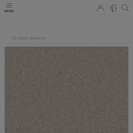
0
MENU
iQ Granit Acoustic