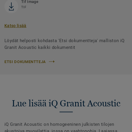
Tif Image
TIF
Katso lisää
Löydät helposti kohdasta 'Etsi dokumentteja' malliston iQ
Granit Acoustic kaikki dokumentit
ETSI DOKUMENTTEJA
Lue lisää iQ Granit Acoustic
iQ Granit Acoustic on homogeeninen julkisten tilojen
akustoiva muovilattia, jossa on vaahtopohja. Laajassa