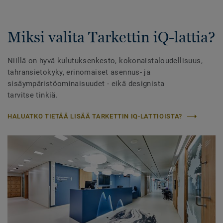
Miksi valita Tarkettin iQ-lattia?
Niillä on hyvä kulutuksenkesto, kokonaistaloudellisuus,
tahransietokyky, erinomaiset asennus- ja
sisäympäristöominaisuudet - eikä designista
tarvitse tinkiä.
HALUATKO TIETÄÄ LISÄÄ TARKETTIN IQ-LATTIOISTA?