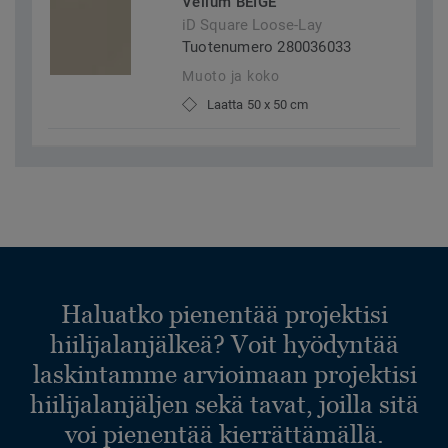
Vellum BEIGE
iD Square Loose-Lay
Tuotenumero 280036033
Muoto ja koko
Laatta 50 x 50 cm
Haluatko pienentää projektisi
hiilijalanjälkeä? Voit hyödyntää
laskintamme arvioimaan projektisi
hiilijalanjäljen sekä tavat, joilla sitä
voi pienentää kierrättämällä.