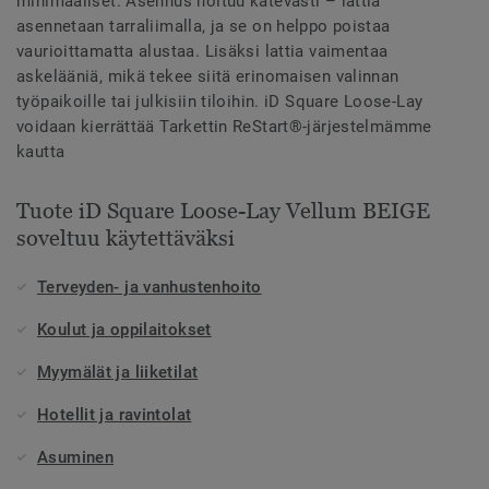
minimaaliset. Asennus hoituu kätevästi – lattia
asennetaan tarraliimalla, ja se on helppo poistaa
vaurioittamatta alustaa. Lisäksi lattia vaimentaa
askelääniä, mikä tekee siitä erinomaisen valinnan
työpaikoille tai julkisiin tiloihin. iD Square Loose-Lay
voidaan kierrättää Tarkettin ReStart®-järjestelmämme
kautta
Tuote iD Square Loose-Lay Vellum BEIGE
soveltuu käytettäväksi
Terveyden- ja vanhustenhoito
Koulut ja oppilaitokset
Myymälät ja liiketilat
Hotellit ja ravintolat
Asuminen