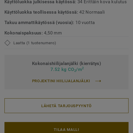
Käyttöluokka julkisessa käytössä:
34 Erittäin kova kulutus
Käyttöluokka teollisessa käytössä:
42 Normaali
Takuu ammattikäytössä (vuosia):
10 vuotta
Kokonaispaksuus:
4,50 mm
Laatta (1 tuotenumero)
Kokonaishiilijalanjälki (kierrätys)
2
7.52 kg CO
/m
2
PROJEKTINI HIILIJALANJÄLKI
LÄHETÄ TARJOUSPYYNTÖ
TILAA MALLI