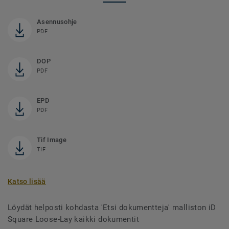
Asennusohje
PDF
DOP
PDF
EPD
PDF
Tif Image
TIF
Katso lisää
Löydät helposti kohdasta 'Etsi dokumentteja' malliston iD
Square Loose-Lay kaikki dokumentit