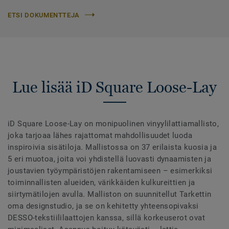
ETSI DOKUMENTTEJA
Lue lisää iD Square Loose-Lay
iD Square Loose-Lay on monipuolinen vinyylilattiamallisto,
joka tarjoaa lähes rajattomat mahdollisuudet luoda
inspiroivia sisätiloja. Mallistossa on 37 erilaista kuosia ja
5 eri muotoa, joita voi yhdistellä luovasti dynaamisten ja
joustavien työympäristöjen rakentamiseen – esimerkiksi
toiminnallisten alueiden, värikkäiden kulkureittien ja
siirtymätilojen avulla. Malliston on suunnitellut Tarkettin
oma designstudio, ja se on kehitetty yhteensopivaksi
DESSO-tekstiililaattojen kanssa, sillä korkeuserot ovat