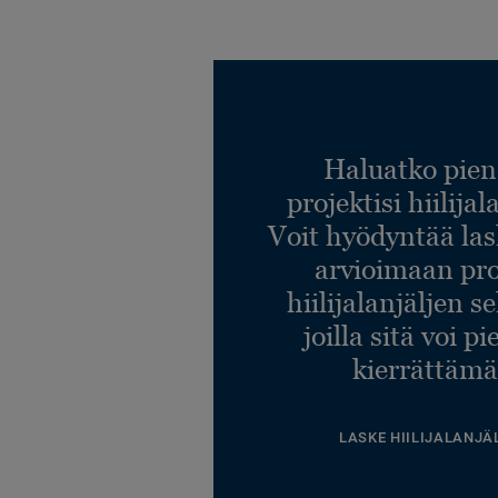
Haluatko pien
projektisi hiilija
Voit hyödyntää l
arvioimaan pro
hiilijalanjäljen s
joilla sitä voi p
kierrättämä
LASKE HIILIJALANJÄ