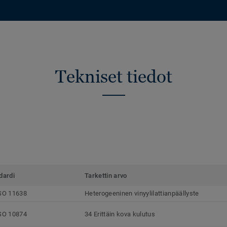
Tekniset tiedot
dardi
Tarkettin arvo
SO 11638
Heterogeeninen vinyylilattianpäällyste
SO 10874
34 Erittäin kova kulutus