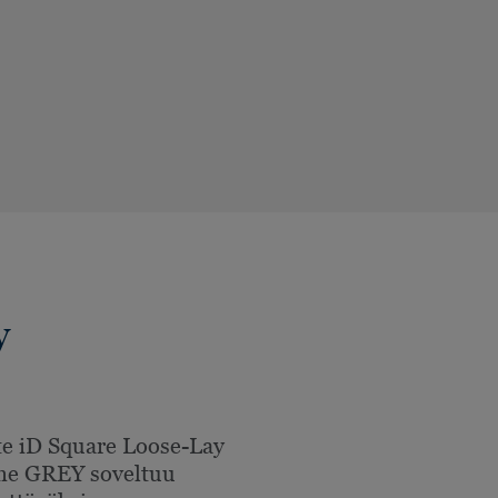
y
e iD Square Loose-Lay
ne GREY soveltuu