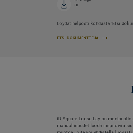
TIF
Löydät helposti kohdasta 'Etsi doku
ETSI DOKUMENTTEJA
iD Square Loose-Lay on monipuolinen 
mahdollisuudet luoda inspiroivia sisä
muotoa, joita voi yhdistellä luovast