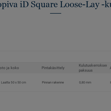
opiva iD Square Loose-Lay -k
Kulutuskerroksen
oto ja koko
Pintakäsittely
paksuus
Laatta 50 x 50 cm
Pinnan rakenne
0,80 mm