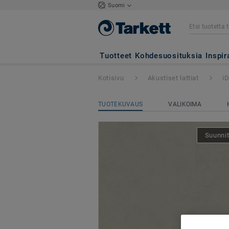
Suomi
iD Square Loose-
Tuotteet
Kohdesuosituksia
Inspir
Kotisivu
Akustiset lattiat
i
TUOTEKUVAUS
VALIKOIMA
Suunnit