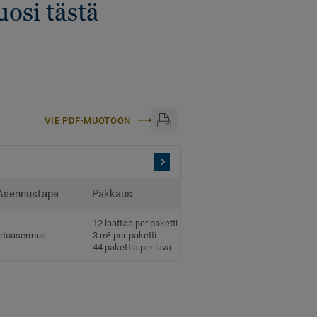
uosi tästä
VIE PDF-MUOTOON
Asennustapa
Pakkaus
12 laattaa per paketti
Irtoasennus
3 m² per paketti
44 pakettia per lava