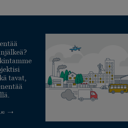
entää
lanjälkeä?
askintamme
jektisi
ekä tavat,
ienentää
llä.
LKI