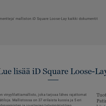
mentteja' malliston iD Square Loose-Lay kaikki dokumentit
Lue lisää iD Square Loose-La
Tuot
vinyylilattiamallisto, joka tarjoaa lähes rajattomat
tiloja. Mallistossa on 37 erilaista kuosia ja 5 eri
Pati
i dynaamisten ja joustavien työympäristöjen