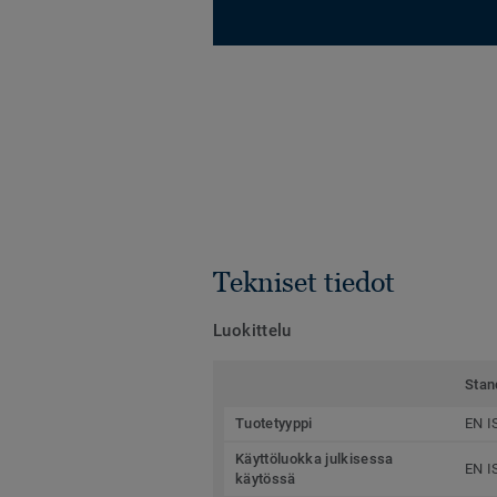
Tekniset tiedot
Luokittelu
Stan
Tuotetyyppi
EN I
Käyttöluokka julkisessa
EN I
käytössä