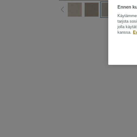
Ennen kui
Käytämme e
tarjota so
Katso kaikki ku
jolla käyt
kanssa.
E