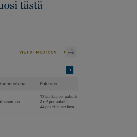
uosi tästä
VIE PDF-MUOTOON
Asennustapa
Pakkaus
12 laattaa per paketti
Irtoasennus
3 m² per paketti
44 pakettia per lava