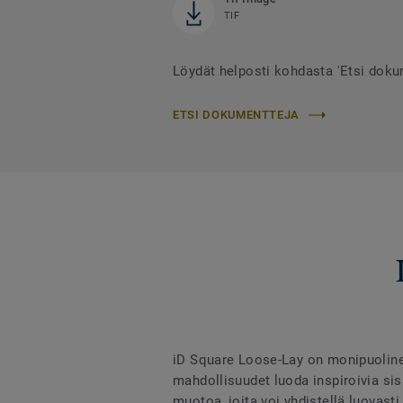
TIF
Löydät helposti kohdasta 'Etsi doku
ETSI DOKUMENTTEJA
iD Square Loose-Lay on monipuolinen 
mahdollisuudet luoda inspiroivia sisä
muotoa, joita voi yhdistellä luovast