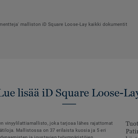
mentteja' malliston iD Square Loose-Lay kaikki dokumentit
Lue lisää iD Square Loose-La
Tuot
vinyylilattiamallisto, joka tarjoaa lähes rajattomat
tiloja. Mallistossa on 37 erilaista kuosia ja 5 eri
Pati
i dynaamisten ja joustavien työympäristöjen