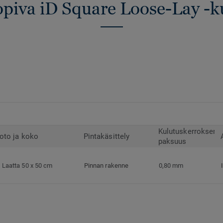
opiva iD Square Loose-Lay -k
Kulutuskerroksen
oto ja koko
Pintakäsittely
paksuus
Laatta 50 x 50 cm
Pinnan rakenne
0,80 mm