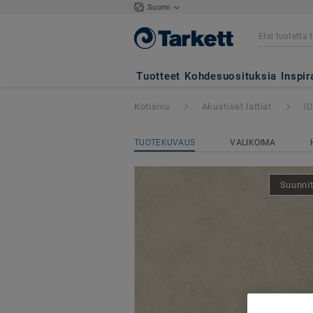
Suomi
iD Square Loose-
Tuotteet
Kohdesuosituksia
Inspir
Kotisivu
Akustiset lattiat
i
TUOTEKUVAUS
VALIKOIMA
Suunnit