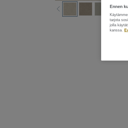
Ennen kui
Käytämme e
tarjota so
Katso kaikki ku
jolla käyt
kanssa.
E