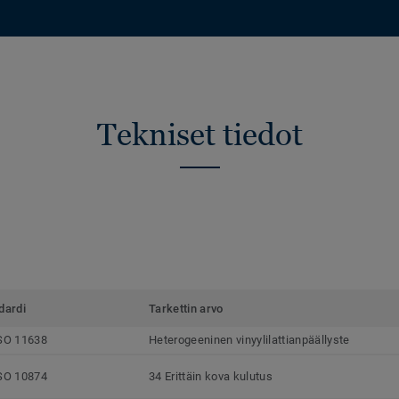
Tekniset tiedot
dardi
Tarkettin arvo
SO 11638
Heterogeeninen vinyylilattianpäällyste
SO 10874
34 Erittäin kova kulutus