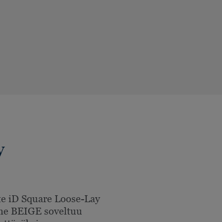
y
e iD Square Loose-Lay
ne BEIGE soveltuu