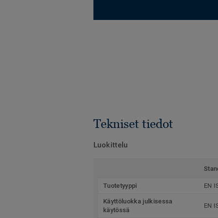
Tekniset tiedot
Luokittelu
Stan
Tuotetyyppi
EN I
Käyttöluokka julkisessa
EN I
käytössä