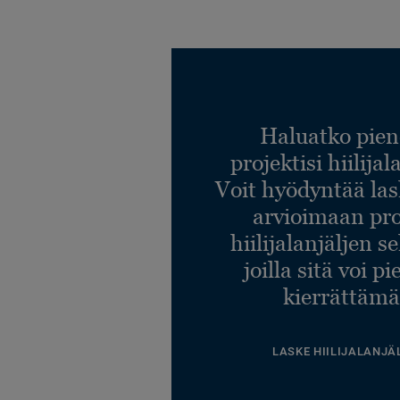
Haluatko pien
projektisi hiilija
Voit hyödyntää l
arvioimaan pro
hiilijalanjäljen s
joilla sitä voi p
kierrättämä
LASKE HIILIJALANJÄ