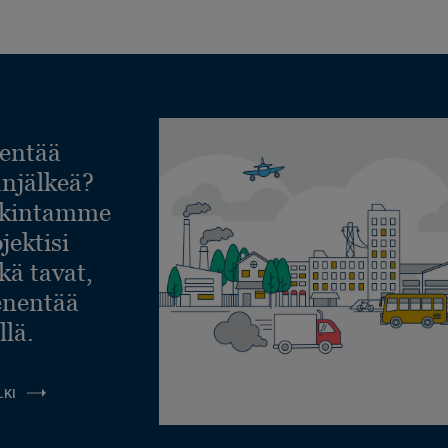
entää
lanjälkeä?
askintamme
jektisi
ekä tavat,
ienentää
llä.
LKI