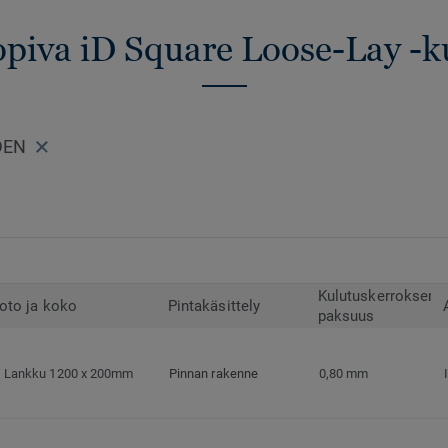
opiva iD Square Loose-Lay -k
LDEN
Kulutuskerroksen
oto ja koko
Pintakäsittely
paksuus
Lankku 1200 x 200mm
Pinnan rakenne
0,80 mm