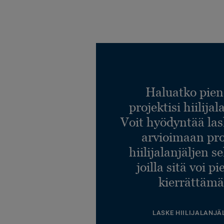
Haluatko pien
projektisi hiilija
Voit hyödyntää l
arvioimaan pro
hiilijalanjäljen s
joilla sitä voi p
kierrättämä
LASKE HIILIJALANJÄ