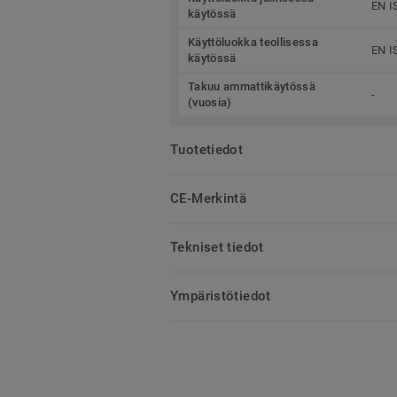
EN I
käytössä
Käyttöluokka teollisessa
EN I
käytössä
Takuu ammattikäytössä
-
(vuosia)
Tuotetiedot
CE-Merkintä
Tekniset tiedot
Ympäristötiedot