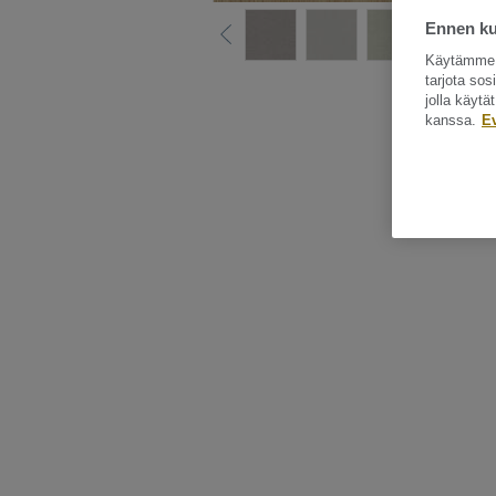
Ennen kui
Käytämme e
tarjota so
Katso kaikki ku
jolla käyt
kanssa.
E