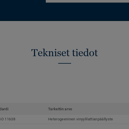
Tekniset tiedot
dardi
Tarkettin arvo
SO 11638
Heterogeeninen vinyylilattianpäällyste