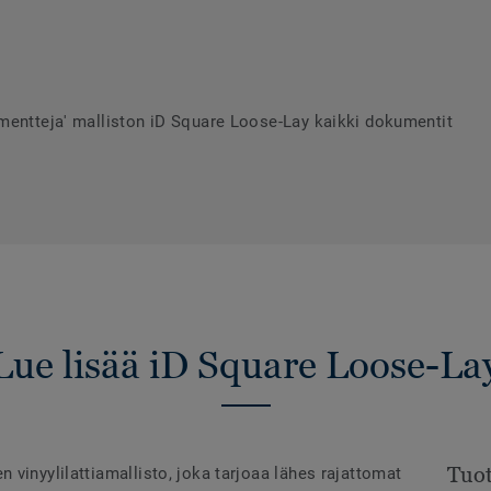
mentteja' malliston iD Square Loose-Lay kaikki dokumentit
Lue lisää iD Square Loose-La
Tuot
vinyylilattiamallisto, joka tarjoaa lähes rajattomat