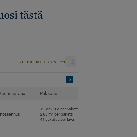
uosi tästä
VIE PDF-MUOTOON
Asennustapa
Pakkaus
12 lankkua per paketti
Irtoasennus
2,88 m² per paketti
44 pakettia per lava