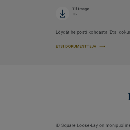
Tif Image
TIF
Löydät helposti kohdasta 'Etsi doku
ETSI DOKUMENTTEJA
iD Square Loose-Lay on monipuolinen 