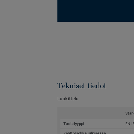
Tekniset tiedot
Luokittelu
Stan
Tuotetyyppi
EN I
Käyttöluokka julkisessa