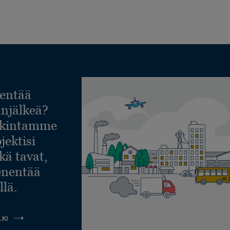
entää
lanjälkeä?
askintamme
jektisi
ekä tavat,
ienentää
llä.
LKI