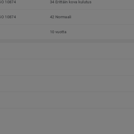
SO 10874
34 Erittäin kova kulutus
SO 10874
42 Normaali
10 vuotta