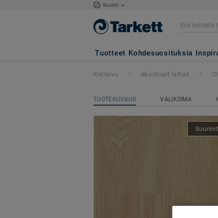
Suomi
iD Square Loose-
Tuotteet
Kohdesuosituksia
Inspir
Kotisivu
Akustiset lattiat
i
TUOTEKUVAUS
VALIKOIMA
Suunnit