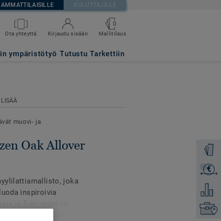
AMMATTILAISILLE
KULUTTAJILLE
0
Mallitilaus
Ota yhteyttä
Kirjaudu sisään
DEN
tin ympäristötyö
Tutustu Tarkettiin
 LISÄÄ
ävät muovi- ja
izen Oak Allover
Tilaa ma
€
Lähetä 
ylilattiamallisto, joka
Lisää ve
luoda inspiroivia
osia ja 5 eri muotoa,
Etsi om
ja joustavien