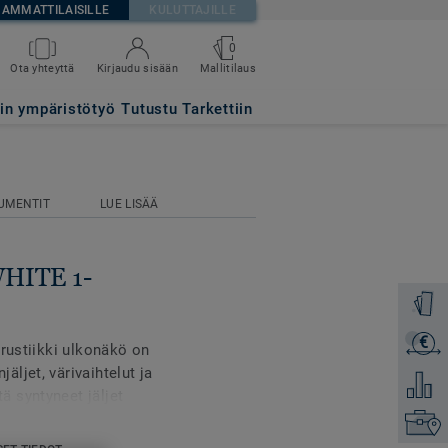
AMMATTILAISILLE
KULUTTAJILLE
0
Mallitilaus
Ota yhteyttä
Kirjaudu sisään
tin ympäristötyö
Tutustu Tarkettiin
UMENTIT
LUE LISÄÄ
WHITE 1-
Tilaa ma
€
Lähetä 
 rustiikki ulkonäkö on
ljet, värivaihtelut ja
Lisää ve
 syntyneet jäljet
n. Lattian upea patina on
Etsi om
age pintakäsitellään