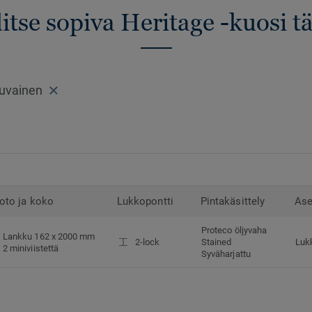
itse sopiva Heritage -kuosi t
uvainen
oto ja koko
Lukkopontti
Pintakäsittely
Ase
Proteco öljyvaha
Lankku 162 x 2000 mm
2-lock
Stained
Luk
2 miniviistettä
Syväharjattu