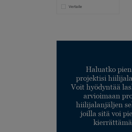
Vertaile
Haluatko pien
projektisi hiilija
Voit hyödyntää l
arvioimaan pro
hiilijalanjäljen s
joilla sitä voi p
kierrättämä