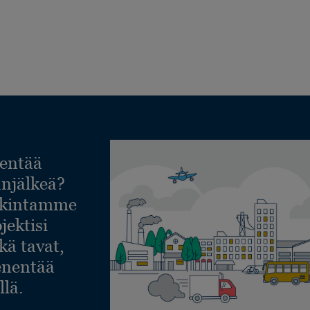
entää
lanjälkeä?
askintamme
jektisi
ekä tavat,
ienentää
llä.