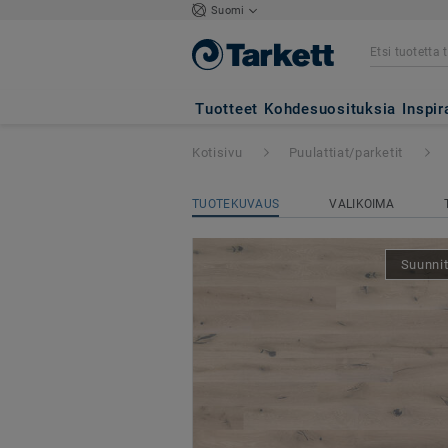
Suomi
Heritage
- TAMMI
Tuotteet
Kohdesuosituksia
Inspir
Kotisivu
Puulattiat/parketit
TUOTEKUVAUS
VALIKOIMA
Suunnit