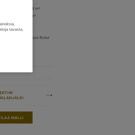
SET TIEDOT
la per laatikko:
1,94 m²
la per lava:
69,84 m²
aino (/m²):
7,9 kg
ainoksia,
etoja tavasta,
e:
Ilmeikäs
nkielinen nimi:
Quercus Robur
cus Petraea
EKTINI
IJALANJÄLKI
TILAA MALLI