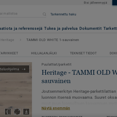
Etsi jälleenmyyjä
Tarkennettu haku
 OLD WHITE 1-sauvainen
aatiota ja referenssejä
Tukea ja palvelua
Dokumentit
Tarket
Heritage
TAMMI OLD WHITE 1-sauvainen
TARVIKKEET
HIILIJALANJÄLKI
TEKNISET TIEDOT
DOK
Puulattiat/parketit
teluohjelma
Heritage - TAMMI OLD 
sauvainen
Joutsenmerkityn Heritage-parkettilattian
luonnon itsensä muovaama. Suuret oksanjä
muut puun luonnollisen kasvamisen myötä
Näytä enemmän
tekevät parketista aidolla tavalla rustiiki
syntynyt vuosikymmenien saatossa. Herit