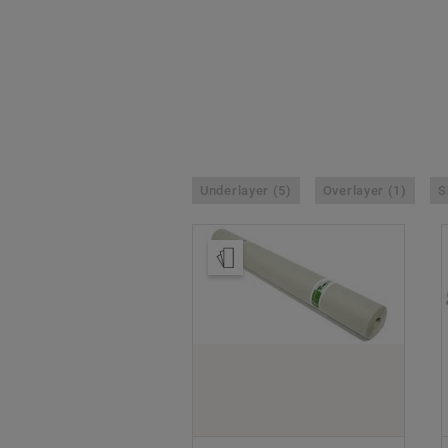
Underlayer (5)
Overlayer (1)
S
Tilaa malli