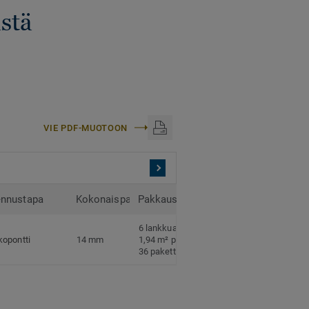
ästä
VIE PDF-MUOTOON
nnustapa
Kokonaispaksuus
Pakkaus
6 lankkua per paketti
kopontti
14 mm
1,94 m² per paketti
36 pakettia per lava