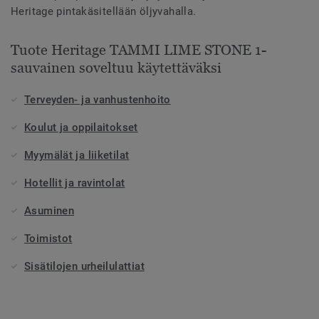
Heritage pintakäsitellään öljyvahalla.
Tuote Heritage TAMMI LIME STONE 1-
sauvainen soveltuu käytettäväksi
Terveyden- ja vanhustenhoito
Koulut ja oppilaitokset
Myymälät ja liiketilat
Hotellit ja ravintolat
Asuminen
Toimistot
Sisätilojen urheilulattiat