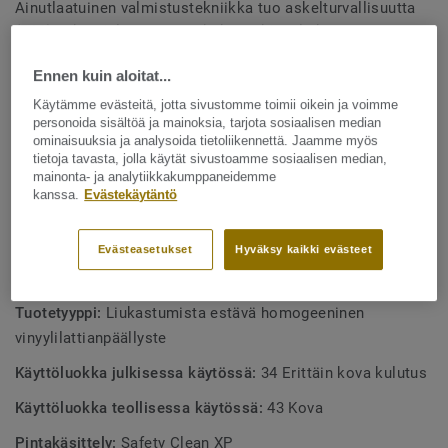
Ainutlaatuinen valmistustekniikka tuo askelturvallisuutta
(R10), joka säilyy tuotteen koko pitkän elinkaaren ajan.
Näytä enemmän
Safety Clean -pinnan ansiosta lattia on kestävä sekä
Ennen kuin aloitat...
helppohoitoinen. Rullatavarana 24 väriä. Väreiltään ja
kuoseiltaan yhteensopiva muun iQ Granit -malliston
TUOTTEEN OMINAISUUDET
Käytämme evästeitä, jotta sivustomme toimii oikein ja voimme
kanssa. Saatavana yksi- ja monivärisiä hitsauslankoja.
personoida sisältöä ja mainoksia, tarjota sosiaalisen median
Ftalaatiton
ominaisuuksia ja analysoida tietoliikennettä. Jaamme myös
tietoja tavasta, jolla käytät sivustoamme sosiaalisen median,
Hyvät liukastumisenesto-ominaisuudet
mainonta- ja analytiikkakumppaneidemme
kanssa.
Evästekäytäntö
2 mm kulutuskerros tekee lattiasta kestävän
Hyväksytty märkätiloihin
Evästeasetukset
Hyväksy kaikki evästeet
TEKNISET TIEDOT
Tuotetyyppi:
Liukastumista estävä homogeeninen
vinyylilattianpäällyste
Käyttöluokka julkisessa käytössä:
34 Erittäin kova kulutus
Käyttöluokka teollisessa käytössä:
43 Kova
Pintakäsittely:
Safety Clean XP