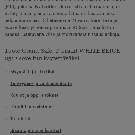
(R10), joka säilyy tuotteen koko pitkän elinkaaren ajan.
Safety Clean -pinnan ansiosta lattia on kestävä sekä
helppohoitoinen. Rullatavarana 24 väriä. Väreiltään ja
kuoseiltaan yhteensopiva muun iQ Granit -malliston
kanssa. Saatavana yksi- ja monivärisiä hitsauslankoja.
Tuote Granit Safe. T Granit WHITE BEIGE
0512 soveltuu käytettäväksi
Myymälät ja liiketilat
Terveyden- ja vanhustenhoito
Koulut ja oppilaitokset
Hotellit ja ravintolat
Toimistot
Sisätilojen urheilulattiat