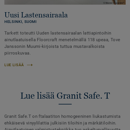
Uusi Lastensairaala
HELSINKI,
SUOMI
Tarkett toteutti Uuden lastensairaalan lattiapintoihin
ainutlaatuisella Floorcraft menetelmällä 118 upeaa, Tove
Janssonin Muumi-kirjoista tuttua mustavalkoista
piirroskuvaa.
LUE LISÄÄ
Lue lisää Granit Safe. T
Granit Safe.T on ftalaatiton homogeeninen liukastumista
ehkäisevä vinyylilattia julkisiin tiloihin ja märkätiloihin.
Ainutlaatuinen valmistustekniikka tuo askelturvallisuutta