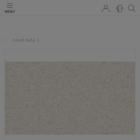
0
MENU
Granit Safe. T