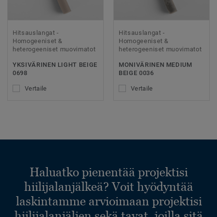
Hitsauslangat -
Hitsauslangat -
Homogeeniset &
Homogeeniset &
heterogeeniset muovimatot
heterogeeniset muovimatot
YKSIVÄRINEN LIGHT BEIGE
MONIVÄRINEN MEDIUM
0698
BEIGE 0036
Vertaile
Vertaile
Haluatko pienentää projektisi
hiilijalanjälkeä? Voit hyödyntää
laskintamme arvioimaan projektisi
hiilijalanjäljen sekä tavat, joilla sitä