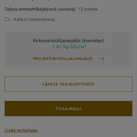
Takuu ammattikäytössä (vuosia):
12 vuotta
Rulla (1 tuotenumero)
Kokonaishiilijalanjälki (kierrätys)
2
1.81 kg CO
/m
2
PROJEKTINI HIILIJALANJÄLKI
LÄHETÄ TARJOUSPYYNTÖ
TILAA MALLI
Lisää vertailuun