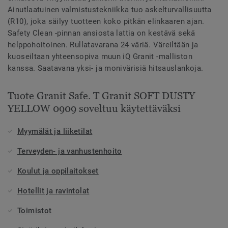
Ainutlaatuinen valmistustekniikka tuo askelturvallisuutta
(R10), joka säilyy tuotteen koko pitkän elinkaaren ajan.
Safety Clean -pinnan ansiosta lattia on kestävä sekä
helppohoitoinen. Rullatavarana 24 väriä. Väreiltään ja
kuoseiltaan yhteensopiva muun iQ Granit -malliston
kanssa. Saatavana yksi- ja monivärisiä hitsauslankoja.
Tuote Granit Safe. T Granit SOFT DUSTY
YELLOW 0909 soveltuu käytettäväksi
Myymälät ja liiketilat
Terveyden- ja vanhustenhoito
Koulut ja oppilaitokset
Hotellit ja ravintolat
Toimistot