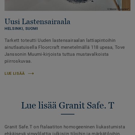
Uusi Lastensairaala
HELSINKI,
SUOMI
Tarkett toteutti Uuden lastensairaalan lattiapintoihin
ainutlaatuisella Floorcraft menetelmällä 118 upeaa, Tove
Janssonin Muumi-kirjoista tuttua mustavalkoista
piirroskuvaa.
LUE LISÄÄ
Lue lisää Granit Safe. T
Granit Safe.T on ftalaatiton homogeeninen liukastumista
ehkäisevä vinyylilattia julkisiin tiloihin ja märkätiloihin.