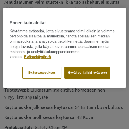
Ainutlaatuinen valmistustekniikka tuo askelturvallisuutta
(R10), joka säilyy tuotteen koko pitkän elinkaaren ajan.
Näytä enemmän
Safety Clean -pinnan ansiosta lattia on kestävä sekä
helppohoitoinen. Rullatavarana 24 väriä. Väreiltään ja
Ennen kuin aloitat...
kuoseiltaan yhteensopiva muun iQ Granit -malliston
TUOTTEEN OMINAISUUDET
Käytämme evästeitä, jotta sivustomme toimii oikein ja voimme
kanssa. Saatavana yksi- ja monivärisiä hitsauslankoja.
personoida sisältöä ja mainoksia, tarjota sosiaalisen median
Ftalaatiton
ominaisuuksia ja analysoida tietoliikennettä. Jaamme myös
tietoja tavasta, jolla käytät sivustoamme sosiaalisen median,
Hyvät liukastumisenesto-ominaisuudet
mainonta- ja analytiikkakumppaneidemme
2 mm kulutuskerros tekee lattiasta kestävän
kanssa.
Evästekäytäntö
Hyväksytty märkätiloihin
Evästeasetukset
Hyväksy kaikki evästeet
TEKNISET TIEDOT
Tuotetyyppi:
Liukastumista estävä homogeeninen
vinyylilattianpäällyste
Käyttöluokka julkisessa käytössä:
34 Erittäin kova kulutus
Käyttöluokka teollisessa käytössä:
43 Kova
Pintakäsittely:
Safety Clean XP