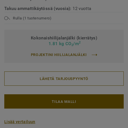
Takuu ammattikäytössä (vuosia):
12 vuotta
Rulla (1 tuotenumero)
Kokonaishiilijalanjälki (kierrätys)
2
1.81 kg CO
/m
2
PROJEKTINI HIILIJALANJÄLKI
LÄHETÄ TARJOUSPYYNTÖ
TILAA MALLI
Lisää vertailuun