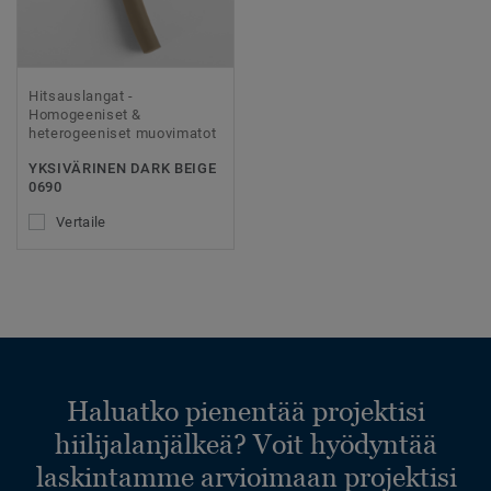
Hitsauslangat -
Homogeeniset &
heterogeeniset muovimatot
YKSIVÄRINEN DARK BEIGE
0690
Vertaile
Haluatko pienentää projektisi
hiilijalanjälkeä? Voit hyödyntää
laskintamme arvioimaan projektisi